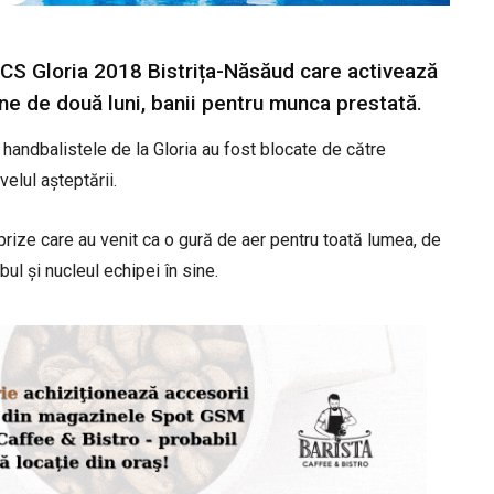
 CS Gloria 2018 Bistrița-Năsăud care activează
ine de două luni, banii pentru munca prestată.
au handbalistele de la Gloria au fost blocate de către
elul așteptării.
prize care au venit ca o gură de aer pentru toată lumea, de
ul și nucleul echipei în sine.