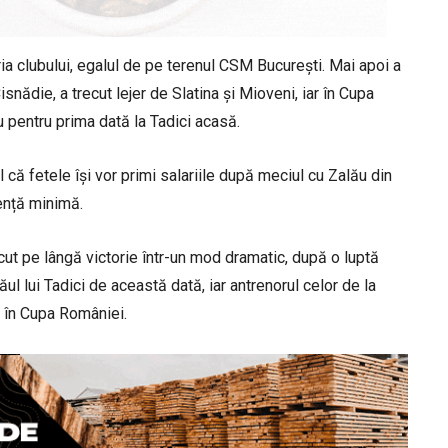
ria clubului, egalul de pe terenul CSM București. Mai apoi a
nădie, a trecut lejer de Slatina și Mioveni, iar în Cupa
pentru prima dată la Tadici acasă.
l că fetele își vor primi salariile după meciul cu Zalău din
rență minimă.
cut pe lângă victorie într-un mod dramatic, după o luptă
ăul lui Tadici de această dată, iar antrenorul celor de la
a în Cupa României.