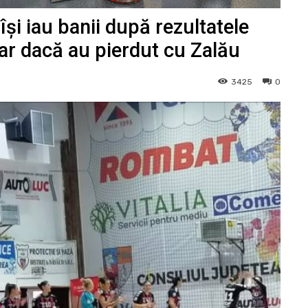
și iau banii după rezultatele
ar dacă au pierdut cu Zalău
3425
0