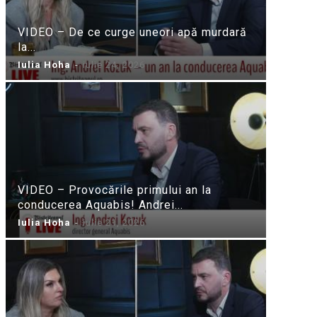
VIDEO – De ce curge uneori apă murdară
la...
Iulia Hoha
-
iulie 24, 2026
VIDEO – Provocările primului an la
conducerea Aquabis! Andrei...
Iulia Hoha
-
iulie 21, 2026