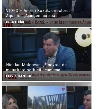
VIDEO – Andrei Kozuk, directorul
Aquabis: „Ajungem cu apa...
Iulia Hoha
-
iulie 21, 2026
Nicolae Moldovan: „E nevoie de
maturitate politică acum, mai...
Flavia DANCIU
-
iunie 10, 2026