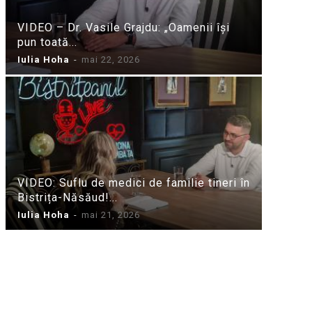
VIDEO – Dr. Vasile Grajdu: „Oamenii își
pun toată...
Iulia Hoha
-
mai 22, 2026
VIDEO: Suflu de medici de familie tineri în
Bistrița-Năsăud!...
Iulia Hoha
-
mai 21, 2026