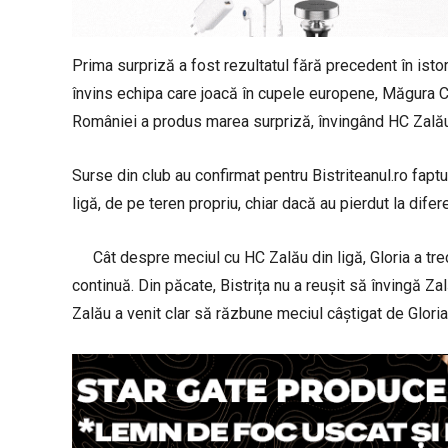
Prima surpriză a fost rezultatul fără precedent în isto
învins echipa care joacă în cupele europene, Măgura Cis
României a produs marea surpriză, învingând HC Zalău 
Surse din club au confirmat pentru Bistriteanul.ro faptu
ligă, de pe teren propriu, chiar dacă au pierdut la dife
Cât despre meciul cu HC Zalău din ligă, Gloria a tre
continuă. Din păcate, Bistrița nu a reușit să învingă Zal
Zalău a venit clar să răzbune meciul câștigat de Glori