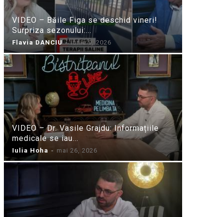
VIDEO – Băile Figa se deschid vineri!
Surpriza sezonului:...
Flavia DANCIU
-
iunie 9, 2026
VIDEO – Dr. Vasile Grajdu: Informațiile
medicale se iau...
Iulia Hoha
-
mai 26, 2026