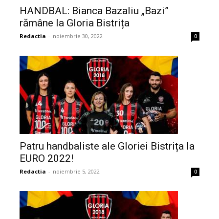
HANDBAL: Bianca Bazaliu „Bazi”
rămâne la Gloria Bistrița
Redactia
-
noiembrie 30, 2022
0
Patru handbaliste ale Gloriei Bistrița la
EURO 2022!
Redactia
-
noiembrie 5, 2022
0