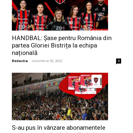
HANDBAL: Șase pentru România din
partea Gloriei Bistrița la echipa
națională
Redactia
-
octombrie 20, 2022
0
S-au pus în vânzare abonamentele