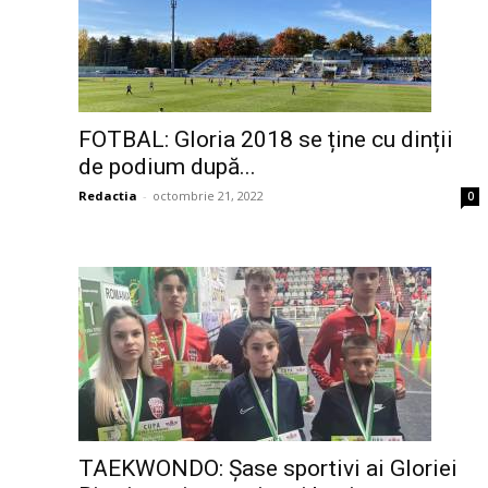
FOTBAL: Gloria 2018 se ține cu dinții
de podium după...
Redactia
-
octombrie 21, 2022
0
TAEKWONDO: Șase sportivi ai Gloriei