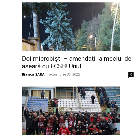
Doi microbiști – amendați la meciul de
aseară cu FCSB! Unul...
Bianca SARA
-
octombrie 30, 2025
0