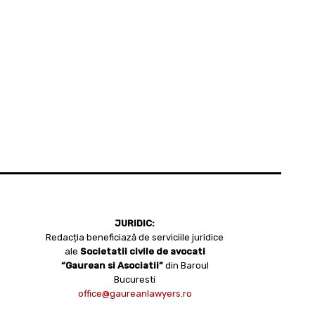
JURIDIC:
Redacția beneficiază de serviciile juridice
ale
Societatii civile de avocati
“Gaurean si Asociatii”
din Baroul
Bucuresti
office@gaureanlawyers.ro