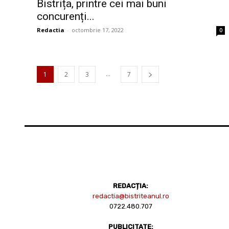
Bistrița, printre cei mai buni
concurenți...
Redactia
-
octombrie 17, 2022
0
...
1
2
3
7
REDACȚIA:
redactia@bistriteanul.ro
0722.480.707
PUBLICITATE: