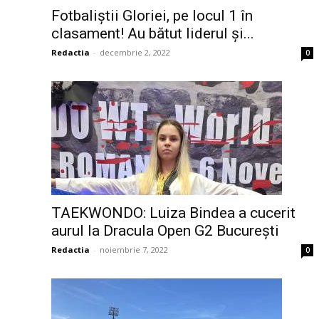
Fotbaliștii Gloriei, pe locul 1 în
clasament! Au bătut liderul și...
Redactia
-
decembrie 2, 2022
0
TAEKWONDO: Luiza Bindea a cucerit
aurul la Dracula Open G2 București
Redactia
-
noiembrie 7, 2022
0