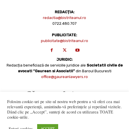
REDACȚIA:
redactia@bistriteanul.ro
0722.480.707
PUBLICITATE:
publicitate@bistriteanul.ro
JURIDIC:
Redacția beneficiază de serviciile juridice ale
Societatii civile de
avocati “Gaurean si Asociatii”
din Baroul Bucuresti
office@gaureanlawyers.ro
Folosim cookie-uri pe site-ul nostru web pentru a vă oferi cea mai
relevantă experiență, amintindu-vă preferințele și repetând vizitele.
Dând clic pe „Accept”, sunteți de acord cu utilizarea TOATE
cookie-urile.
Reproducerea totală sau parțială a materialelor este permisă
numai cu acordul expres al Bistriteanul.Ro. © Copyright 2008 -
Setari cookies
ACCEPT