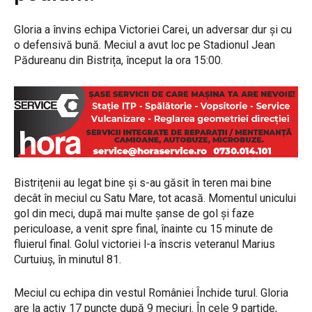
Gloria a învins echipa Victoriei Carei, un adversar dur și cu
o defensivă bună. Meciul a avut loc pe Stadionul Jean
Pădureanu din Bistrița, început la ora 15:00.
Bistrițenii au legat bine și s-au găsit în teren mai bine
decât în meciul cu Satu Mare, tot acasă. Momentul unicului
gol din meci, după mai multe șanse de gol și faze
periculoase, a venit spre final, înainte cu 15 minute de
fluierul final. Golul victoriei l-a înscris veteranul Marius
Curtuiuș, în minutul 81.
Meciul cu echipa din vestul României Închide turul. Gloria
are la activ 17 puncte după 9 meciuri. În cele 9 partide,