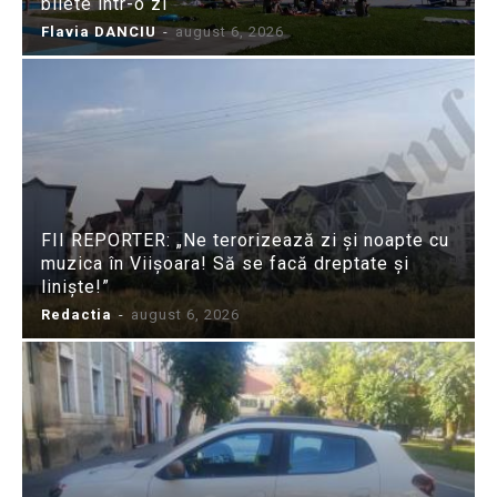
bilete într-o zi
Flavia DANCIU
-
august 6, 2026
FII REPORTER: „Ne terorizează zi și noapte cu
muzica în Viișoara! Să se facă dreptate și
liniște!”
Redactia
-
august 6, 2026