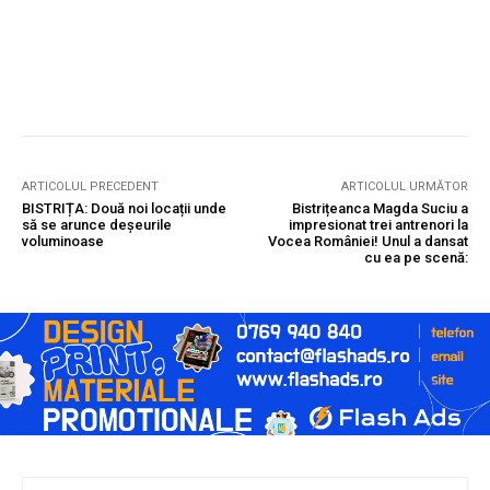
ARTICOLUL PRECEDENT
ARTICOLUL URMĂTOR
BISTRIȚA: Două noi locații unde
Bistrițeanca Magda Suciu a
să se arunce deșeurile
impresionat trei antrenori la
voluminoase
Vocea României! Unul a dansat
cu ea pe scenă: