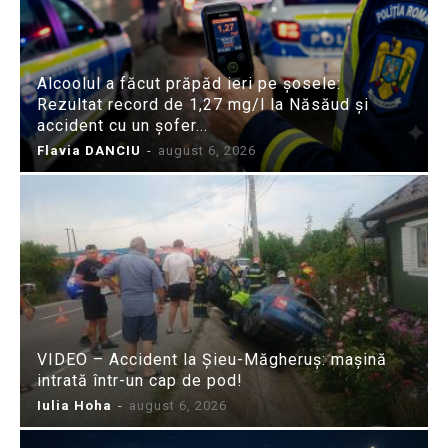
Alcoolul a făcut prăpăd ieri pe șosele:
Rezultat record de 1,27 mg/l la Năsăud și
accident cu un șofer...
Flavia DANCIU
-
august 6, 2026
VIDEO – Accident la Șieu-Măgheruș: mașină
intrată într-un cap de pod!
Iulia Hoha
-
august 6, 2026