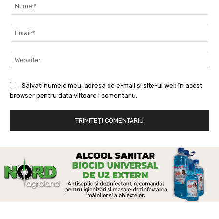
Nu
Ema
Web
Salvați numele meu, adresa de e-mail și site-ul web în acest
browser pentru data viitoare i comentariu.