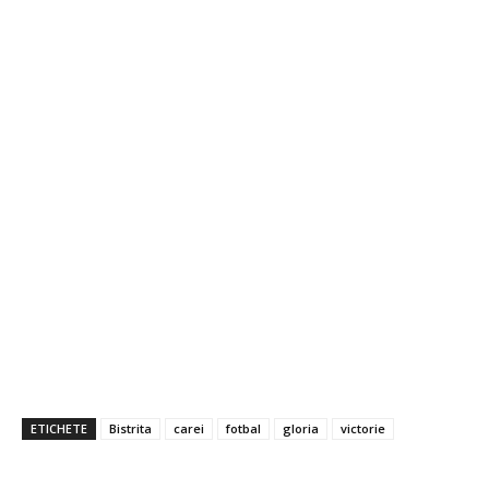
ETICHETE
Bistrita
carei
fotbal
gloria
victorie