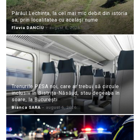
Pârâul Lechința, la cel mai mic debit din istoria
sa, prin localitatea cu același nume
Flavia DANCIU
-
august 6, 2026
Trenurile PESA noi, care ar trebui să circule
inclusiv în Bistrița-Năsăud, stau degeaba în
soare, la București
Bianca SARA
-
august 6, 2026