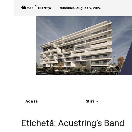
C
23.1
Bistrița
duminică, august 9, 2026
Acasa
Stiri
Etichetă: Acustring’s Band