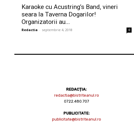
Karaoke cu Acustring’s Band, vineri
seara la Taverna Dogarilor!
Organizatorii au...
Redactia
-
septembrie 4, 2018
0
REDACȚIA:
redactia@bistriteanul.ro
0722.480.707
PUBLICITATE:
publicitate@bistriteanul.ro