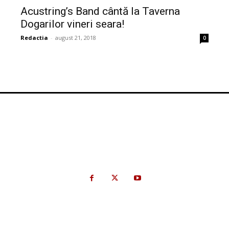
Acustring’s Band cântă la Taverna
Dogarilor vineri seara!
Redactia
-
august 21, 2018
0