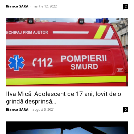
Bianca SARA
-
martie 12, 2022
2
Ilva Mică: Adolescent de 17 ani, lovit de o
grindă desprinsă...
Bianca SARA
-
august 5, 2021
0