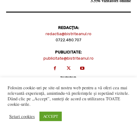
3.556 vizitatori online
REDACȚIA:
redactia@bistriteanul.ro
0722.480.707
PUBLICITATE:
publicitate@bistriteanul.ro
JURIDIC:
Redacția beneficiază de serviciile juridice ale
Societatii civile de
Folosim cookie-uri pe site-ul nostru web pentru a vă oferi cea mai
avocati “Gaurean si Asociatii”
din Baroul Bucuresti
relevantă experiență, amintindu-vă preferințele și repetând vizitele.
office@gaureanlawyers.ro
Dând clic pe „Accept”, sunteți de acord cu utilizarea TOATE
cookie-urile.
Setari cookies
ACCEPT