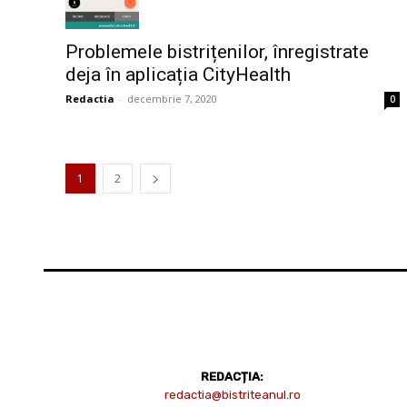
Problemele bistrițenilor, înregistrate
deja în aplicația CityHealth
Redactia
-
decembrie 7, 2020
0
1
2
REDACȚIA:
redactia@bistriteanul.ro