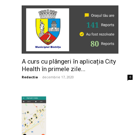
A curs cu plângeri în aplicația City
Health în primele zile...
Redactia
-
decembrie 17, 2020
0