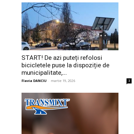
START! De azi puteți refolosi
bicicletele puse la dispoziție de
municipalitate,...
Flavia DANCIU
-
martie 19, 2026
3