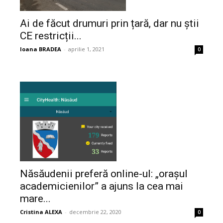
Ai de făcut drumuri prin țară, dar nu știi
CE restricții...
Ioana BRADEA
-
aprilie 1, 2021
0
Năsăudenii preferă online-ul: „orașul
academicienilor” a ajuns la cea mai
mare...
Cristina ALEXA
-
decembrie 22, 2020
0