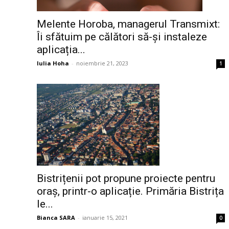
Melente Horoba, managerul Transmixt:
Îi sfătuim pe călători să-și instaleze
aplicația...
Iulia Hoha
-
noiembrie 21, 2023
1
Bistrițenii pot propune proiecte pentru
oraș, printr-o aplicație. Primăria Bistrița
le...
Bianca SARA
-
ianuarie 15, 2021
0