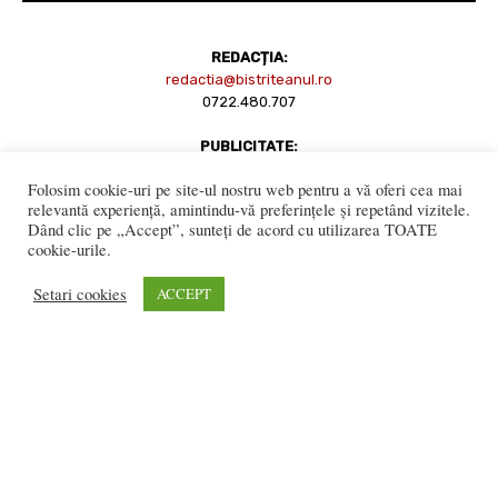
REDACȚIA:
redactia@bistriteanul.ro
0722.480.707
PUBLICITATE:
publicitate@bistriteanul.ro
Folosim cookie-uri pe site-ul nostru web pentru a vă oferi cea mai
relevantă experiență, amintindu-vă preferințele și repetând vizitele.
Dând clic pe „Accept”, sunteți de acord cu utilizarea TOATE
JURIDIC:
cookie-urile.
Redacția beneficiază de serviciile juridice ale
Societatii civile de
avocati “Gaurean si Asociatii”
din Baroul Bucuresti
Setari cookies
ACCEPT
office@gaureanlawyers.ro
Reproducerea totală sau parțială a materialelor este permisă