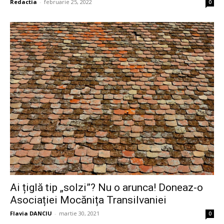
Redactia
-
februarie 25, 2022
0
Ai țiglă tip „solzi”? Nu o arunca! Doneaz-o
Asociației Mocănița Transilvaniei
Flavia DANCIU
-
martie 30, 2021
0