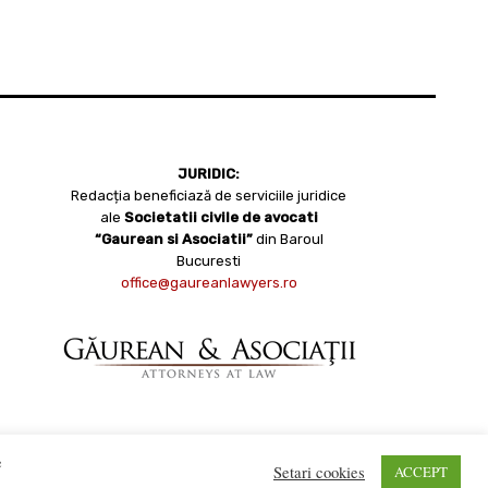
JURIDIC:
Redacția beneficiază de serviciile juridice
ale
Societatii civile de avocati
“Gaurean si Asociatii”
din Baroul
Bucuresti
office@gaureanlawyers.ro
e
Setari cookies
ACCEPT
opyright 2008 - 2021 Bistrițeanul.ro