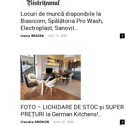
Locuri de muncă disponibile la
Biasicom, Spălătoria Pro Wash,
Electroplast, Sanovil...
Ioana BRADEA
-
iulie 13, 2020
0
FOTO – LICHIDARE DE STOC și SUPER
PREȚURI la German Kitchens!...
Claudia ANDRON
-
iunie 22, 2020
0