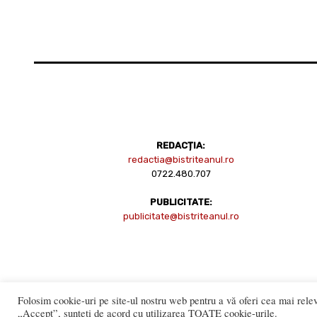
REDACȚIA:
redactia@bistriteanul.ro
0722.480.707
PUBLICITATE:
publicitate@bistriteanul.ro
Folosim cookie-uri pe site-ul nostru web pentru a vă oferi cea mai relev
Reproducerea totală sau parțială a 
„Accept”, sunteți de acord cu utilizarea TOATE cookie-urile.