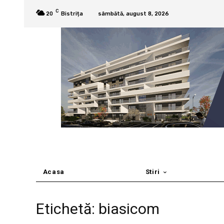
C
20
Bistrița
sâmbătă, august 8, 2026
Acasa
Stiri
Etichetă: biasicom