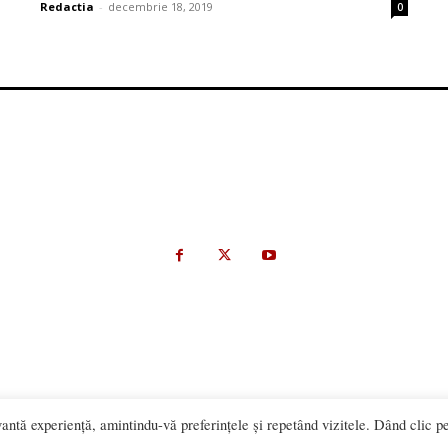
Redactia
-
decembrie 18, 2019
0
antă experiență, amintindu-vă preferințele și repetând vizitele. Dând clic p
materialelor este permisă numai cu acordul expres al Bistriteanul.Ro. © C