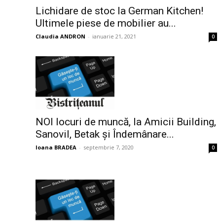
Lichidare de stoc la German Kitchen!
Ultimele piese de mobilier au...
Claudia ANDRON
-
ianuarie 21, 2021
0
NOI locuri de muncă, la Amicii Building,
Sanovil, Betak și Îndemânare...
Ioana BRADEA
-
septembrie 7, 2020
0