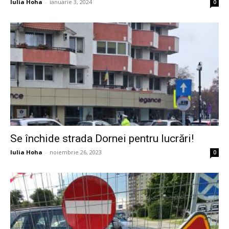
Iulia Hoha
-
ianuarie 3, 2024
0
Se închide strada Dornei pentru lucrări!
Iulia Hoha
-
noiembrie 26, 2023
0