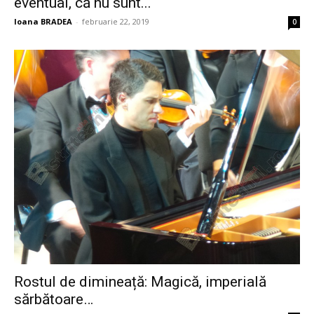
eventual, că nu sunt...
Ioana BRADEA
-
februarie 22, 2019
0
Rostul de dimineață: Magică, imperială
sărbătoare…