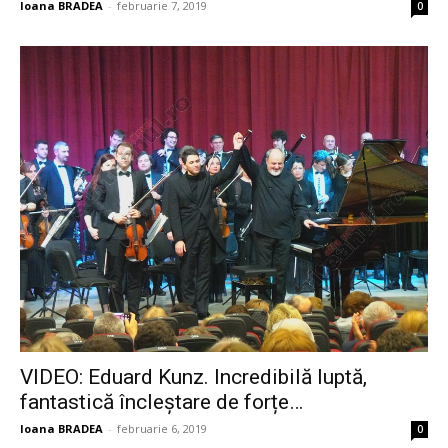
Ioana BRADEA
-
februarie 7, 2019
0
VIDEO: Eduard Kunz. Incredibilă luptă,
fantastică încleștare de forțe…
Ioana BRADEA
-
februarie 6, 2019
0