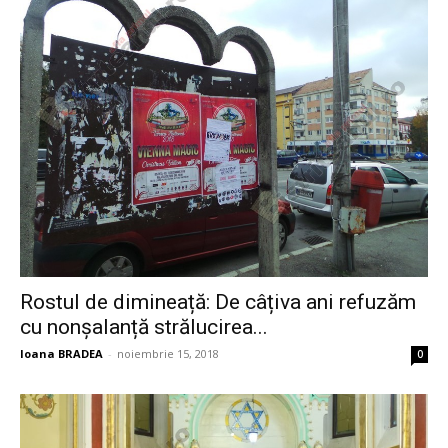
Rostul de dimineață: De câțiva ani refuzăm
cu nonșalanță strălucirea...
Ioana BRADEA
-
noiembrie 15, 2018
0