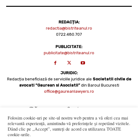
REDACȚIA:
redactia@bistriteanul.ro
0722.480.707
PUBLICITATE:
publicitate@bistriteanul.ro
JURIDIC:
Redacția beneficiază de serviciile juridice ale
Societatii civile de
avocati “Gaurean si Asociatii”
din Baroul Bucuresti
office@gaureanlawyers.ro
Folosim cookie-uri pe site-ul nostru web pentru a vă oferi cea mai
relevantă experiență, amintindu-vă preferințele și repetând vizitele.
Dând clic pe „Accept”, sunteți de acord cu utilizarea TOATE
cookie-urile.