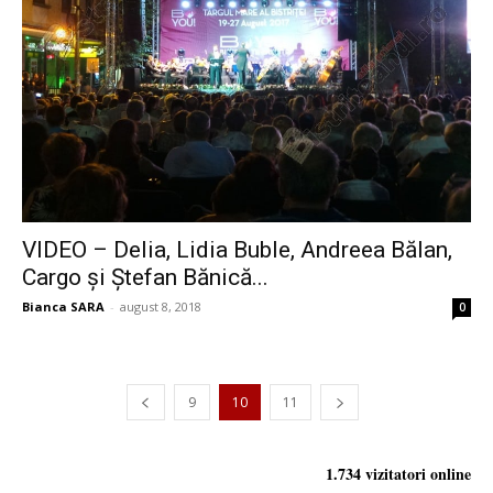
VIDEO – Delia, Lidia Buble, Andreea Bălan,
Cargo și Ștefan Bănică...
Bianca SARA
-
august 8, 2018
0
9
10
11
1.734 vizitatori online