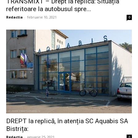
TRANSMIXT – Drept la replică: Situația
referitoare la autobusul spre...
Redactia
-
februarie 10, 2021
0
DREPT la replică, în atenția SC Aquabis SA
Bistrița:
Redactia
-
ianuarie 25, 2021
0