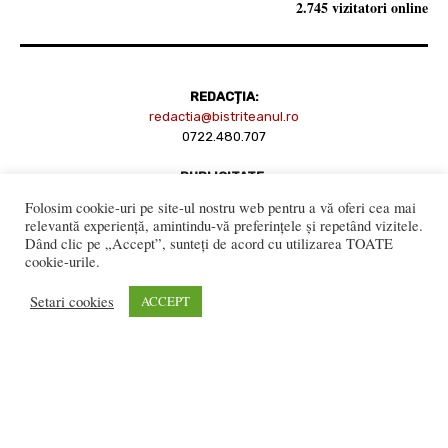
2.745 vizitatori online
REDACȚIA:
redactia@bistriteanul.ro
0722.480.707
PUBLICITATE:
publicitate@bistriteanul.ro
Folosim cookie-uri pe site-ul nostru web pentru a vă oferi cea mai
relevantă experiență, amintindu-vă preferințele și repetând vizitele.
Dând clic pe „Accept”, sunteți de acord cu utilizarea TOATE
cookie-urile.
JURIDIC:
Redacția beneficiază de serviciile juridice ale
Societatii civile de
Setari cookies
ACCEPT
avocati “Gaurean si Asociatii”
din Baroul Bucuresti
office@gaureanlawyers.ro