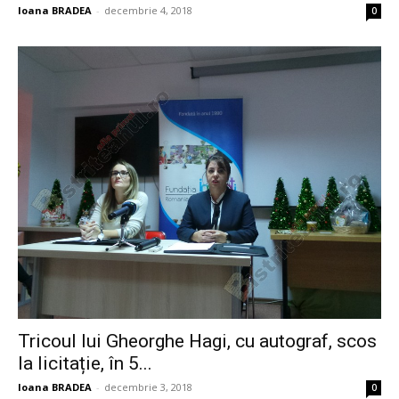
Ioana BRADEA
-
decembrie 4, 2018
0
Tricoul lui Gheorghe Hagi, cu autograf, scos
la licitație, în 5...
Ioana BRADEA
-
decembrie 3, 2018
0