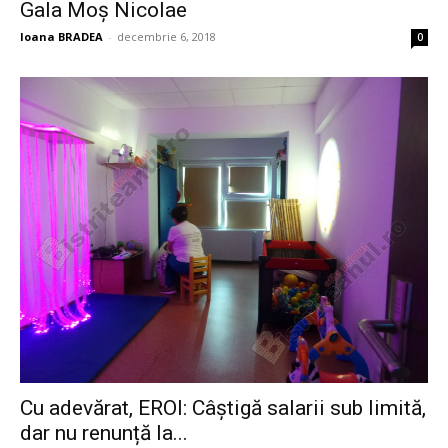
Gala Moș Nicolae
Ioana BRADEA
-
decembrie 6, 2018
0
Cu adevărat, EROI: Câștigă salarii sub limită,
dar nu renunță la...