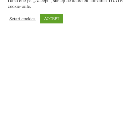
Dând clic pe „Accept”, sunteți de acord cu utilizarea TOATE
cookie-urile.
Setari cookies
ACCEPT
FOTO/VIDEO – Un alt fel de distracție, de 1
iunie, la...
Ioana BRADEA
-
iunie 1, 2018
0
1
2
3
3.369 vizitatori online
REDACȚIA:
redactia@bistriteanul.ro