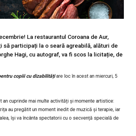
ecembrie! La restaurantul Coroana de Aur,
i să participați la o seară agreabilă, alături de
rghe Hagi, cu autograf, va fi scos la licitație, de
ntru copiii cu dizabilități
are loc în acest an miercuri, 5
st an cuprinde mai multe activități și momente artistice:
istrița au pregătit un moment inedit de muzică și terapie, iar
lea, își va încânta spectatorii cu o secvență specială de