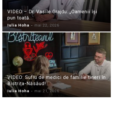
VIDEO – Dr. Vasile Grajdu: „Oamenii își
pun toată...
Iulia Hoha
-
mai 22, 2026
VIDEO: Suflu de medici de familie tineri în
Bistrița-Năsăud!...
Iulia Hoha
-
mai 21, 2026