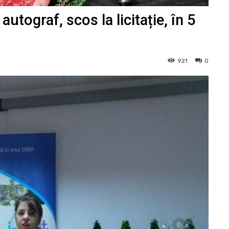
utograf, scos la licitație, în 5
921
0