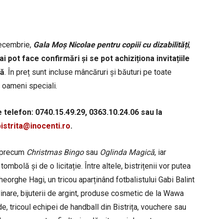
decembrie,
Gala Moș Nicolae pentru copiii cu dizabilități
,
i pot face confirmări și se pot achiziționa invitațiile
nă
. În preț sunt incluse mâncăruri și băuturi pe toate
e oameni speciali.
 telefon: 0740.15.49.29, 0363.10.24.06 sau la
bistrita@inocenti.ro
.
ve precum
Christmas Bingo
sau
Oglinda Magică
, iar
tombolă și de o licitație. Între altele, bistrițenii vor putea
Gheorghe Hagi, un tricou aparținând fotbalistului Gabi Balint
nare, bijuterii de argint, produse cosmetic de la Wawa
 tricoul echipei de handball din Bistrița, vouchere sau