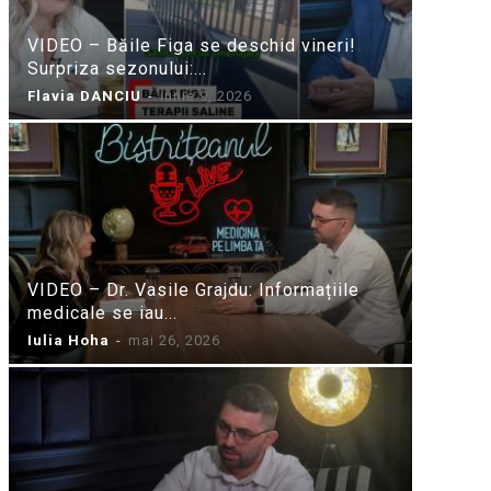
VIDEO – Băile Figa se deschid vineri!
Surpriza sezonului:...
Flavia DANCIU
-
iunie 9, 2026
VIDEO – Dr. Vasile Grajdu: Informațiile
medicale se iau...
Iulia Hoha
-
mai 26, 2026