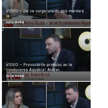
VIDEO – De ce curge uneori apă murdară
la...
Iulia Hoha
-
iulie 24, 2026
VIDEO – Provocările primului an la
conducerea Aquabis! Andrei...
Iulia Hoha
-
iulie 21, 2026