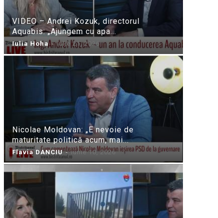
VIDEO – Andrei Kozuk, directorul
Aquabis: „Ajungem cu apa...
Iulia Hoha
-
iulie 21, 2026
Nicolae Moldovan: „E nevoie de
maturitate politică acum, mai...
Flavia DANCIU
-
iunie 10, 2026