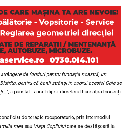
e strângere de fonduri pentru fundația noastră, un
strița, pentru că banii strânși în cadrul acestei Gale se
ți…
”, a punctat Laura Filipoi, directorul Fundației Inocenți
beneficiat de terapie recuperatorie, prin intermediul
familia mea
sau
Viața Copilului
care se desfășoară la