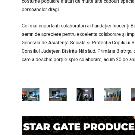
costume populare alături de multe alte cadouri speciale
persoanelor dragi.
Cei mai importanți colaboratori ai Fundației Inocenți Bi
semn de apreciere pentru excelenta colaborare și impli
Generală de Asistență Socială și Protecția Copilului B
Consiliul Județean Bistrița-Năsăud, Primăria Bistrița,
care a deschis porțile spre colaborare, acum 20 de ani,