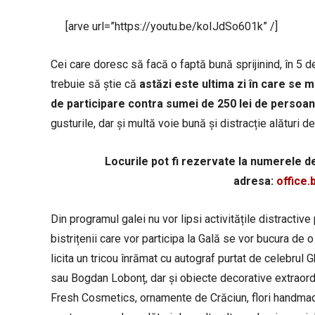
[arve url=”https://youtu.be/koIJdSo601k” /]
Cei care doresc să facă o faptă bună sprijinind, în 5 
trebuie să știe că
astăzi este ultima zi în care se ma
de participare contra sumei de 250 lei de persoa
gusturile, dar și multă voie bună și distracție alături d
Locurile pot fi rezervate la numerele de
adresa:
office.
Din programul galei nu vor lipsi activitățile distracti
bistrițenii care vor participa la Gală se vor bucura de o 
licita un tricou înrămat cu autograf purtat de celebrul 
sau Bogdan Lobonț, dar și obiecte decorative extraordi
Fresh Cosmetics, ornamente de Crăciun, flori handmade,