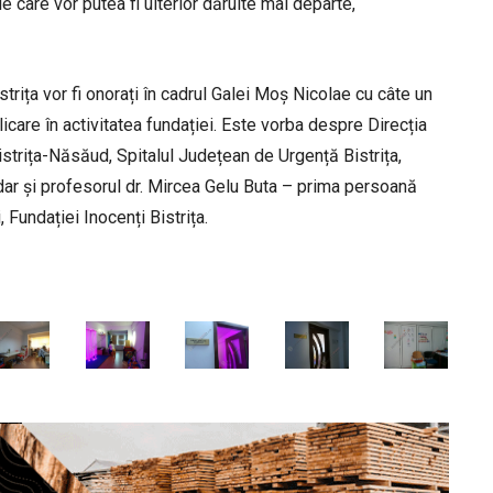
 care vor putea fi ulterior dăruite mai departe,
strița vor fi onorați în cadrul Galei Moș Nicolae cu câte un
care în activitatea fundației. Este vorba despre Direcția
istrița-Năsăud, Spitalul Județean de Urgență Bistrița,
 dar și profesorul dr. Mircea Gelu Buta – prima persoană
 Fundației Inocenți Bistrița.