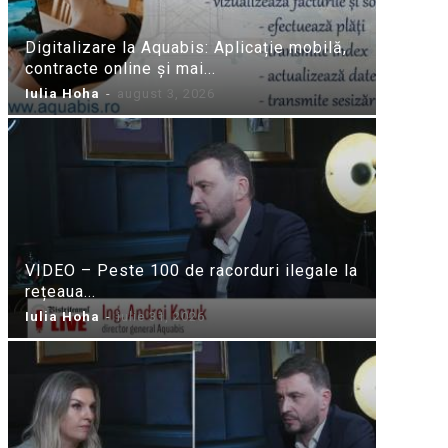
Digitalizare la Aquabis: Aplicație mobilă,
contracte online și mai...
Iulia Hoha
-
august 3, 2026
VIDEO – Peste 100 de racorduri ilegale la
rețeaua...
Iulia Hoha
-
iulie 31, 2026