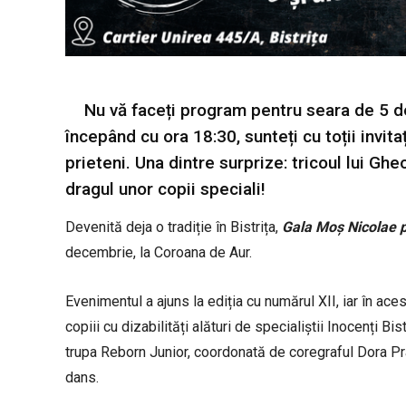
Nu vă faceți program pentru seara de 5 d
începând cu ora 18:30, sunteți cu toții invitaț
prieteni. Una dintre surprize: tricoul lui Gheo
dragul unor copii speciali!
Devenită deja o tradiție în Bistrița,
Gala Moș Nicolae pe
decembrie, la Coroana de Aur.
Evenimentul a ajuns la ediția cu numărul XII, iar în ace
copiii cu dizabilități alături de specialiștii Inocenți B
trupa Reborn Junior, coordonată de coregraful Dora Pra
dans.