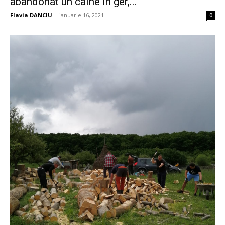
abandonat un câine în ger,...
Flavia DANCIU
-
ianuarie 16, 2021
0