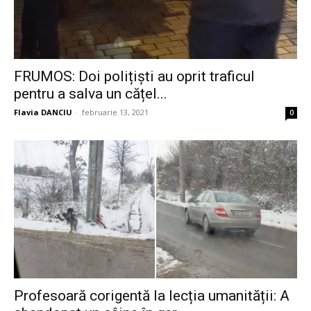
FRUMOS: Doi polițiști au oprit traficul
pentru a salva un cățel...
Flavia DANCIU
-
februarie 13, 2021
0
Profesoară corigentă la lecția umanității: A