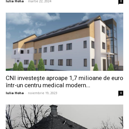
Iulia Hoha
-
martie 22, 2024
0
CNI investește aproape 1,7 milioane de euro
într-un centru medical modern...
Iulia Hoha
-
noiembrie 19, 2023
0