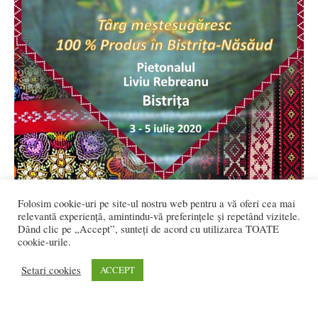
EXPLOZIE de creativitate și culoare, de
Folosim cookie-uri pe site-ul nostru web pentru a vă oferi cea mai
mâine, la Târgul Breslelor Moderne
relevantă experiență, amintindu-vă preferințele și repetând vizitele.
Dând clic pe „Accept”, sunteți de acord cu utilizarea TOATE
Flavia DANCIU
-
iulie 2, 2020
0
cookie-urile.
Setari cookies
ACCEPT
2.370 vizitatori online