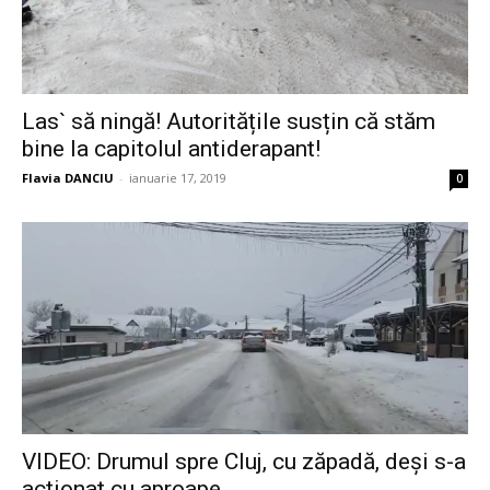
Las` să ningă! Autoritățile susțin că stăm
bine la capitolul antiderapant!
Flavia DANCIU
-
ianuarie 17, 2019
0
VIDEO: Drumul spre Cluj, cu zăpadă, deși s-a
acționat cu aproape...