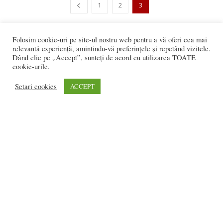
1
2
3
1.734 vizitatori online
Folosim cookie-uri pe site-ul nostru web pentru a vă oferi cea mai
relevantă experiență, amintindu-vă preferințele și repetând vizitele.
Dând clic pe „Accept”, sunteți de acord cu utilizarea TOATE
cookie-urile.
REDACȚIA:
Setari cookies
ACCEPT
redactia@bistriteanul.ro
0722.480.707
PUBLICITATE:
publicitate@bistriteanul.ro
JURIDIC:
Redacția beneficiază de serviciile juridice ale
Societatii civile de
avocati “Gaurean si Asociatii”
din Baroul Bucuresti
office@gaureanlawyers.ro