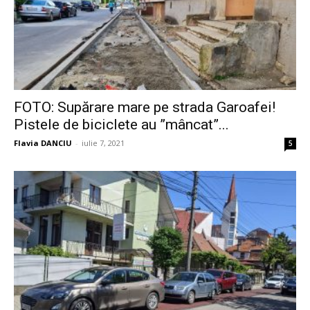
FOTO: Supărare mare pe strada Garoafei!
Pistele de biciclete au ”mâncat”...
Flavia DANCIU
-
iulie 7, 2021
5