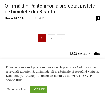
O firmă din Pantelimon a proiectat pistele
de biciclete din Bistrița
Flavia DANCIU
-
iunie 23, 2021
1
1
2
1.822 vizitatori online
Folosim cookie-uri pe site-ul nostru web pentru a vă oferi cea mai
relevantă experiență, amintindu-vă preferințele și repetând vizitele.
REDACȚIA:
Dând clic pe „Accept”, sunteți de acord cu utilizarea TOATE
redactia@bistriteanul.ro
cookie-urile.
0722.480.707
Setari cookies
ACCEPT
PUBLICITATE:
publicitate@bistriteanul.ro