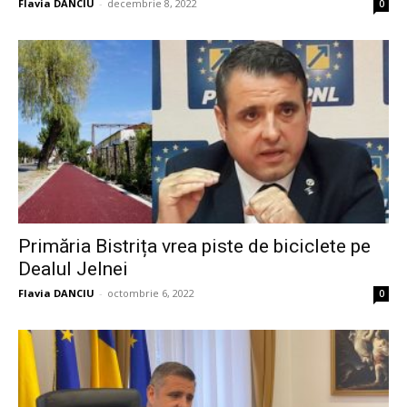
Flavia DANCIU
-
decembrie 8, 2022
0
Primăria Bistrița vrea piste de biciclete pe
Dealul Jelnei
Flavia DANCIU
-
octombrie 6, 2022
0