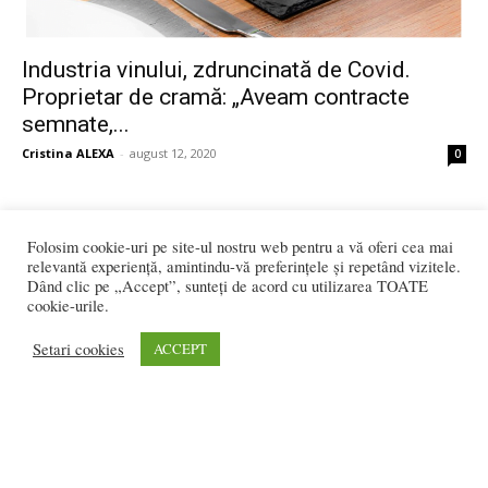
Industria vinului, zdruncinată de Covid.
Proprietar de cramă: „Aveam contracte
semnate,...
Cristina ALEXA
-
august 12, 2020
0
Folosim cookie-uri pe site-ul nostru web pentru a vă oferi cea mai
5
6
7
relevantă experiență, amintindu-vă preferințele și repetând vizitele.
Dând clic pe „Accept”, sunteți de acord cu utilizarea TOATE
cookie-urile.
3.001 vizitatori online
Setari cookies
ACCEPT
REDACȚIA:
redactia@bistriteanul.ro
0722.480.707