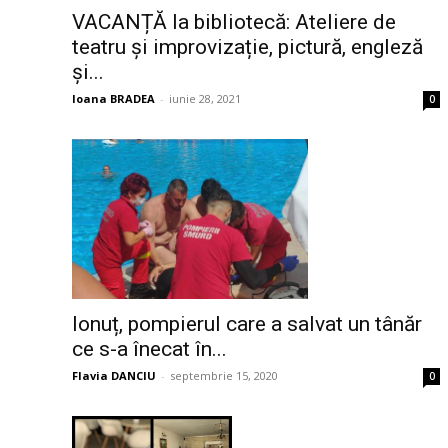
VACANȚĂ la bibliotecă: Ateliere de
teatru și improvizație, pictură, engleză
și...
Ioana BRADEA
-
iunie 28, 2021
0
Ionuț, pompierul care a salvat un tânăr
ce s-a înecat în...
Flavia DANCIU
-
septembrie 15, 2020
0