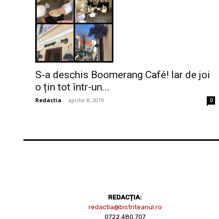
S-a deschis Boomerang Café! Iar de joi
o țin tot într-un...
Redactia
-
aprilie 8, 2019
0
REDACȚIA:
redactia@bistriteanul.ro
0722.480.707