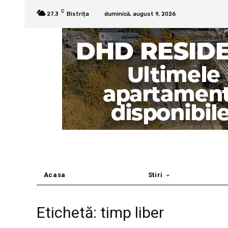
C
27.3
Bistrița
duminică, august 9, 2026
Acasa
Stiri
Etichetă: timp liber