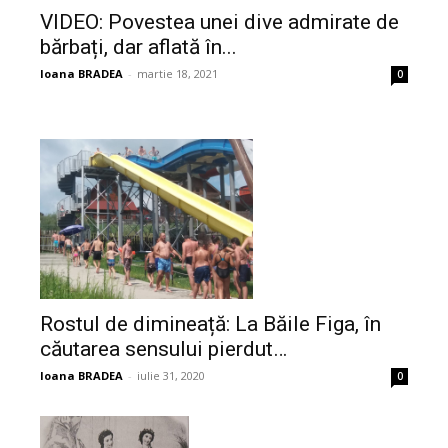
VIDEO: Povestea unei dive admirate de
bărbați, dar aflată în...
Ioana BRADEA
-
martie 18, 2021
0
Rostul de dimineață: La Băile Figa, în
căutarea sensului pierdut…
Ioana BRADEA
-
iulie 31, 2020
0