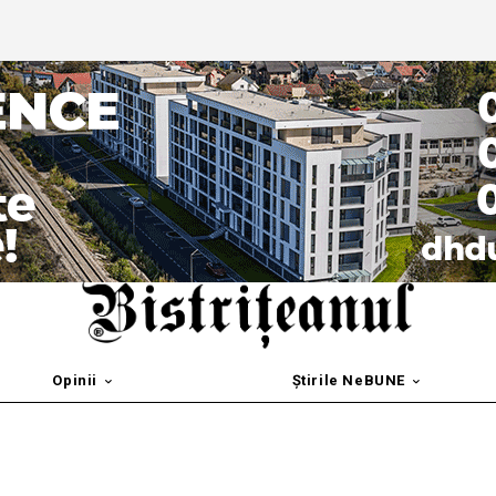
Opinii
Știrile NeBUNE