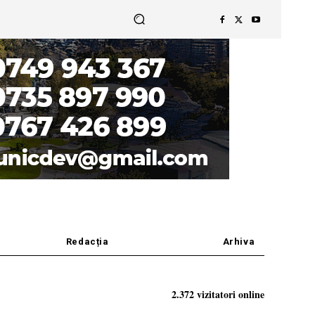
Redacția
Arhiva
2.372 vizitatori online