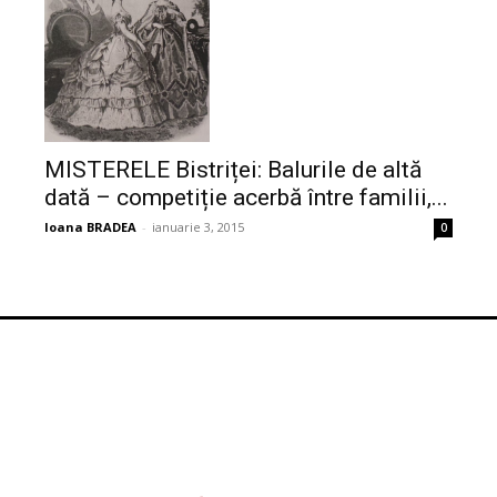
MISTERELE Bistriței: Balurile de altă
dată – competiție acerbă între familii,...
Ioana BRADEA
-
ianuarie 3, 2015
0