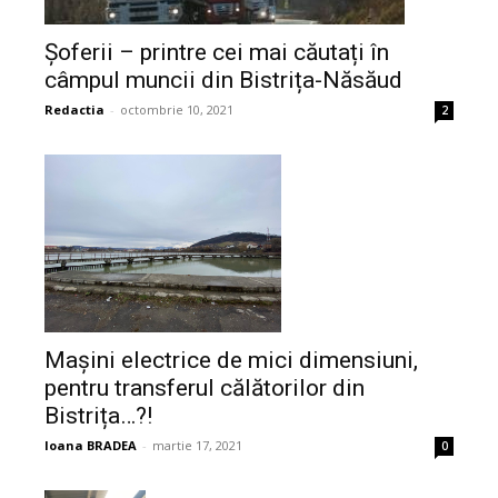
Șoferii – printre cei mai căutați în
câmpul muncii din Bistrița-Năsăud
Redactia
-
octombrie 10, 2021
2
Mașini electrice de mici dimensiuni,
pentru transferul călătorilor din
Bistrița…?!
Ioana BRADEA
-
martie 17, 2021
0