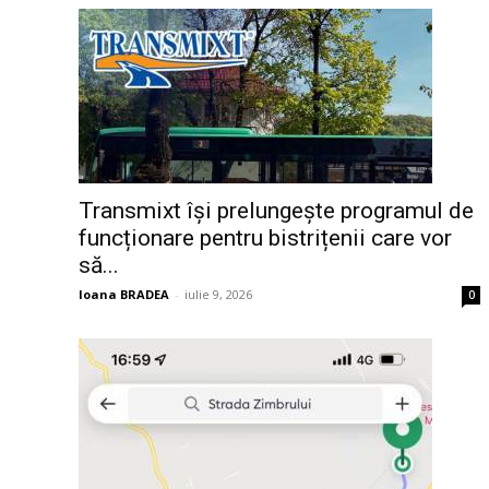
Transmixt își prelungește programul de
funcționare pentru bistrițenii care vor
să...
Ioana BRADEA
-
iulie 9, 2026
0