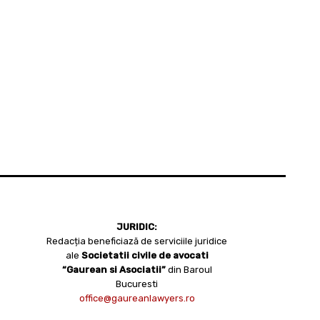
JURIDIC:
Redacția beneficiază de serviciile juridice
ale
Societatii civile de avocati
“Gaurean si Asociatii”
din Baroul
Bucuresti
office@gaureanlawyers.ro