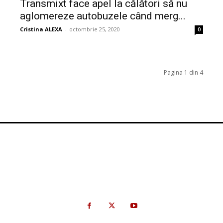
Transmixt face apel la călători să nu
aglomereze autobuzele când merg...
Cristina ALEXA
-
octombrie 25, 2020
0
Pagina 1 din 4