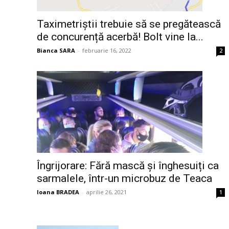
Taximetriștii trebuie să se pregătească
de concurență acerbă! Bolt vine la...
Bianca SARA
-
februarie 16, 2022
2
Îngrijorare: Fără mască și înghesuiți ca
sarmalele, într-un microbuz de Teaca
Ioana BRADEA
-
aprilie 26, 2021
1