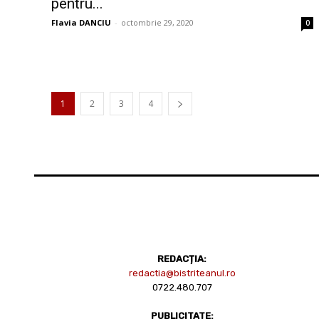
pentru...
Flavia DANCIU
-
octombrie 29, 2020
0
1
2
3
4
REDACȚIA:
redactia@bistriteanul.ro
0722.480.707
PUBLICITATE: