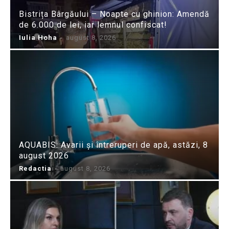
Bistrița Bârgăului – Noapte cu ghinion: Amendă
de 6.000 de lei, iar lemnul confiscat!
Iulia Hoha
-
august 8, 2026
AQUABIS: Avarii și întreruperi de apă, astăzi, 8
august 2026
Redactia
-
august 8, 2026