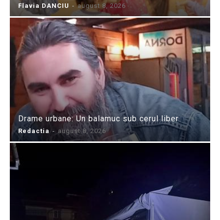
Flavia DANCIU
-
august 8, 2026
Drame urbane: Un balamuc sub cerul liber
Redactia
-
august 8, 2026