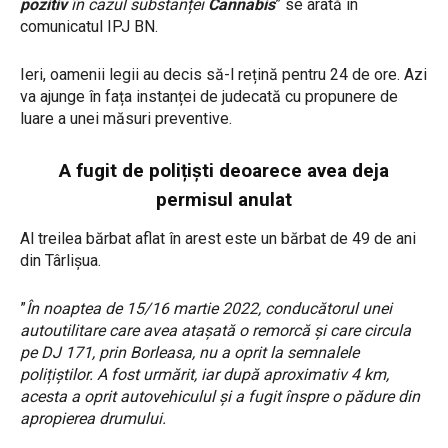
pozitiv
în cazul substanței
Cannabis
” se arată în
comunicatul IPJ BN.
Ieri, oamenii legii au decis să-l rețină pentru 24 de ore. Azi
va ajunge în fața instanței de judecată cu propunere de
luare a unei măsuri preventive.
A fugit de polițiști deoarece avea deja
permisul anulat
Al treilea bărbat aflat în arest este un bărbat de 49 de ani
din Târlișua.
”
În noaptea de 15/16 martie 2022, conducătorul unei
autoutilitare care avea atașată o remorcă și care circula
pe DJ 171, prin Borleasa, nu a oprit la semnalele
polițiștilor. A fost urmărit, iar după aproximativ 4 km,
acesta a oprit autovehiculul și a fugit înspre o pădure din
apropierea drumului.