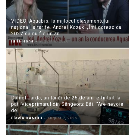
VIDEO: Aquabis, la mijlocul clasamentului
național la tarife. Andrei Kozuk: „Îmi doresc ca
2027 să nu fie un an...
Iulia Hoha
-
august 8, 2026
Daniel Jarda, un tânăr de 26 de ani, e țintuit la
pat. Viceprimarul din Sângeorz Băi: ”Are nevoie
de...
Flavia DANCIU
-
august 7, 2026