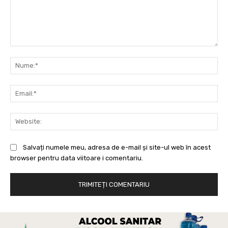
Comentariu:
Nu
Ema
Web
Salvați numele meu, adresa de e-mail și site-ul web în acest
browser pentru data viitoare i comentariu.