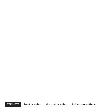
ETICHETE
baut la volan
droguri la volan
infractiuni rutiere