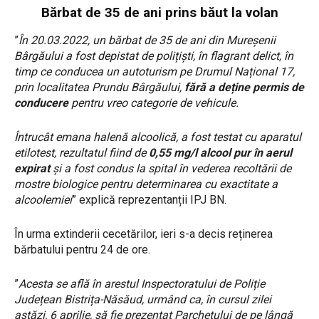
Bărbat de 35 de ani prins băut la volan
”
În 20.03.2022, un bărbat de 35 de ani din Mureșenii
Bârgăului a fost depistat de polițiști, în flagrant delict, în
timp ce conducea un autoturism pe Drumul Național 17,
prin localitatea Prundu Bârgăului,
fără a deține permis de
conducere
pentru vreo categorie de vehicule.
Întrucât emana halenă alcoolică, a fost testat cu aparatul
etilotest, rezultatul fiind de
0,55 mg/l alcool pur în aerul
expirat
și a fost condus la spital în vederea recoltării de
mostre biologice pentru determinarea cu exactitate a
alcoolemiei
” explică reprezentanții IPJ BN.
În urma extinderii cecetărilor, ieri s-a decis reținerea
bărbatului pentru 24 de ore.
”
Acesta se află în arestul Inspectoratului de Poliție
Județean Bistrița-Năsăud, urmând ca, în cursul zilei
astăzi, 6 aprilie, să fie prezentat Parchetului de pe lângă