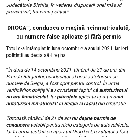
Judecătoria Bistrița, în vederea dispunerii unei măsuri
preventive”, transmit polițiștii.
DROGAT, conducea o mașină neînmatriculată,
cu numere false aplicate și fără permis
Totul s-a întâmplat în luna octombrie a anului 2021, iar ieri
polițiștii au decis să-l rețină.
”
În data de 14 octombrie 2021, tânărul de 21 de ani, din
Prundu Bârgăului, conducător al unui autoturism cu
numere de Belgia, a fost oprit pentru control. În urma
verificărilor, polițiștii au constatat faptul că
autoturismul
nu era înmatriculat
. Iar
plăcuțele
aplicate aparțin
unui
autoturism înmatriculat în Belgia și radiat
din circulație.
Totodată, tânărul de 21 de ani
nu deține permis de
conducere
valabil pentru nicio categorie de autovehicule.
Iar în urma testării cu aparatul DrugTest, rezultatul a fost