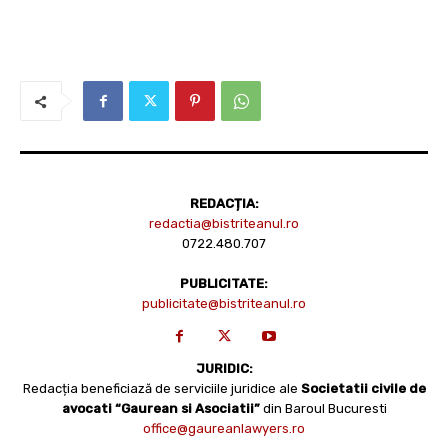
REDACȚIA:
redactia@bistriteanul.ro
0722.480.707
PUBLICITATE:
publicitate@bistriteanul.ro
JURIDIC:
Redacția beneficiază de serviciile juridice ale
Societatii civile de
avocati “Gaurean si Asociatii”
din Baroul Bucuresti
office@gaureanlawyers.ro