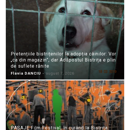
Pretențiile bistrițenilor la adopția câinilor: Vor
„ca din magazin”, dar Adăpostul Bistrița e plin
de suflete rănite
Flavia DANCIU
-
august 7, 2026
PASAJE Film Festival, în curând la Bistrița: