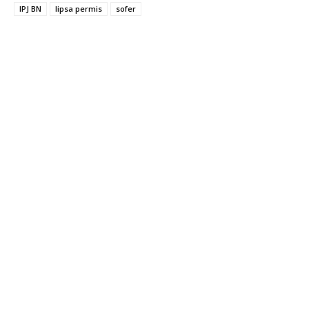
IPJ BN
lipsa permis
sofer