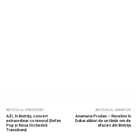
ARTICOLUL PRECEDENT
ARTICOLUL URMĂTOR
AZI, în Bistrița, concert
Anamaria Prodan – Revelion în
extraordinar cu tenorul Ștefan
Dubai alături de un tânăr om de
Pop și Noua Orchestră
afaceri din Bistrița
Transilvană