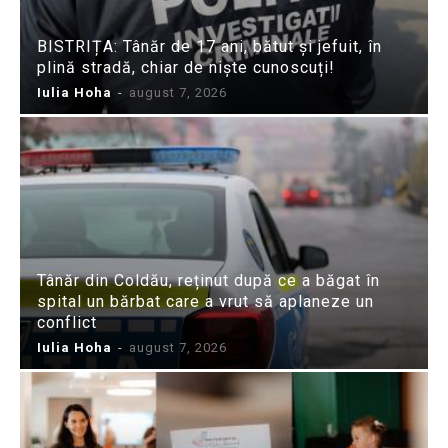
BISTRIȚA: Tânăr de 17 ani, bătut și jefuit, în
plină stradă, chiar de niște cunoscuți!
Iulia Hoha
-
august 7, 2026
Tânăr din Coldău, reținut după ce a băgat în
spital un bărbat care a vrut să aplaneze un
conflict
Iulia Hoha
-
august 7, 2026