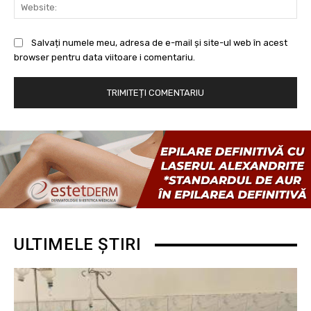
Web
Salvați numele meu, adresa de e-mail și site-ul web în acest
browser pentru data viitoare i comentariu.
ULTIMELE ȘTIRI