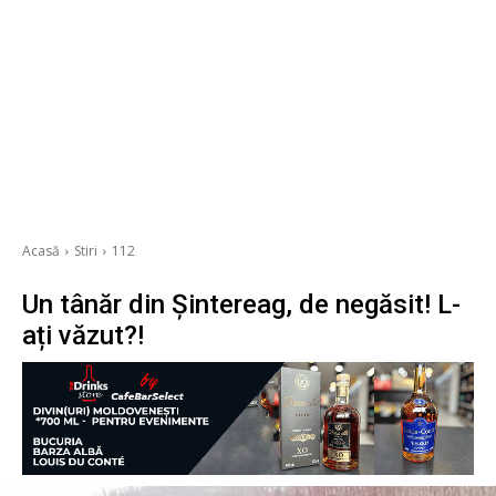
Acasă
Stiri
112
Un tânăr din Șintereag, de negăsit! L-
ați văzut?!