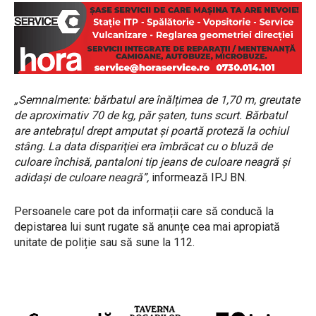
„Semnalmente: bărbatul are înălțimea de 1,70 m, greutate
de aproximativ 70 de kg, păr șaten, tuns scurt. Bărbatul
are antebrațul drept amputat și poartă proteză la ochiul
stâng. La data dispariţiei era îmbrăcat cu o bluză de
culoare închisă, pantaloni tip jeans de culoare neagră și
adidași de culoare neagră”,
informează IPJ BN.
Persoanele care pot da informații care să conducă la
depistarea lui sunt rugate să anunțe cea mai apropiată
unitate de poliție sau să sune la 112.