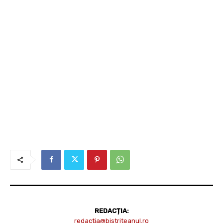
REDACȚIA:
redactia@bistriteanul.ro