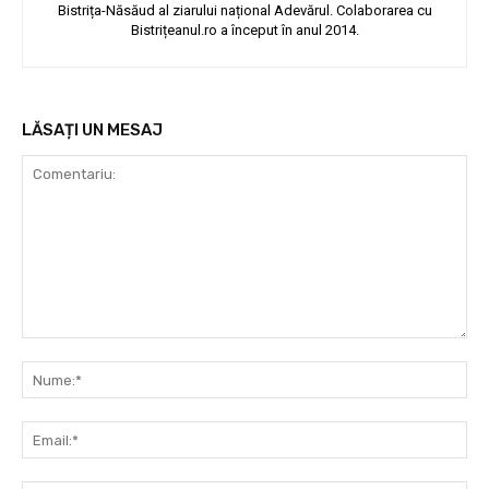
Bistrița-Năsăud al ziarului național Adevărul. Colaborarea cu
Bistrițeanul.ro a început în anul 2014.
LĂSAȚI UN MESAJ
Comentariu:
Nu
Ema