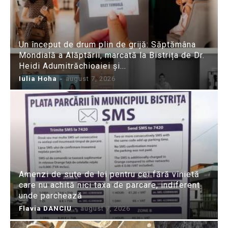
Un început de drum plin de grijă: Săptămâna
Mondială a Alăptării, marcată la Bistrița de Dr.
Heidi Adumitrăchioaiei și...
Iulia Hoha
-
august 7, 2026
Amenzi de sute de lei pentru cei fără vinietă
care nu achită nici taxa de parcare, indiferent
unde parchează
Flavia DANCIU
-
august 7, 2026