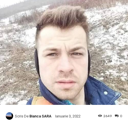
Scris De
Bianca SARA
2649
0
Ianuarie 3, 2022