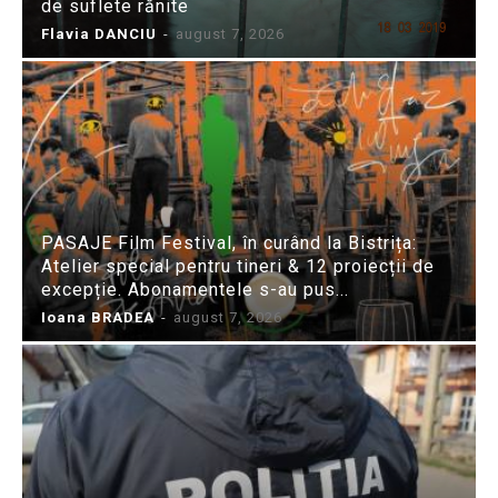
de suflete rănite
Flavia DANCIU
-
august 7, 2026
PASAJE Film Festival, în curând la Bistrița:
Atelier special pentru tineri & 12 proiecții de
excepție. Abonamentele s-au pus...
Ioana BRADEA
-
august 7, 2026