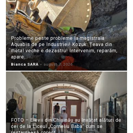
Probleme peste probleme la magistrala
Aquabis de pe Industriei! Kozuk: Țeava din
metal veche e dezastru! Intervenim, reparăm,
apare...
Bianca SARA
-
august 7, 2026
FOTO – Elevii din Chișinău au învățat alături de
cei de la Liceul „Corneliu Baba” cum se
restaurează corect...