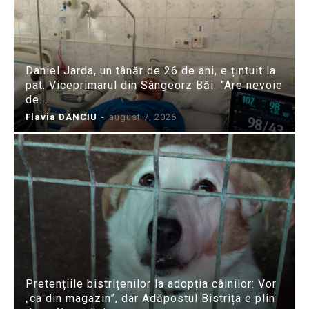
Daniel Jarda, un tânăr de 26 de ani, e țintuit la
pat. Viceprimarul din Sângeorz Băi: ”Are nevoie
de...
Flavia DANCIU
-
august 7, 2026
Pretențiile bistrițenilor la adopția câinilor: Vor
„ca din magazin”, dar Adăpostul Bistrița e plin