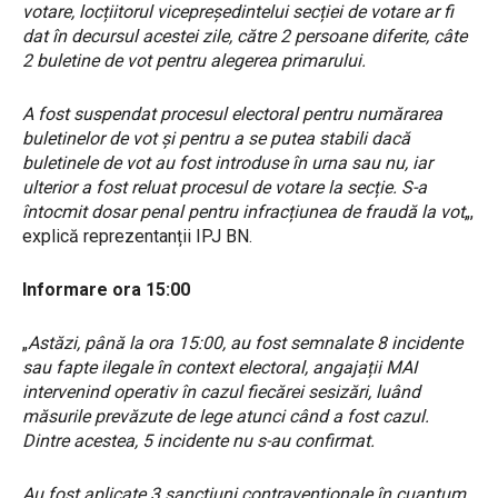
votare, locțiitorul vicepreședintelui secției de votare ar fi
dat în decursul acestei zile, către 2 persoane diferite, câte
2 buletine de vot pentru alegerea primarului.
A fost suspendat procesul electoral pentru numărarea
buletinelor de vot și pentru a se putea stabili dacă
buletinele de vot au fost introduse în urna sau nu, iar
ulterior a fost reluat procesul de votare la secție. S-a
întocmit dosar penal pentru infracțiunea de fraudă la vot
„,
explică reprezentanții IPJ BN.
Informare ora 15:00
„
Astăzi, până la ora 15:00, au fost semnalate 8 incidente
sau fapte ilegale în context electoral, angajații MAI
intervenind operativ în cazul fiecărei sesizări, luând
măsurile prevăzute de lege atunci când a fost cazul.
Dintre acestea, 5 incidente nu s-au confirmat.
Au fost aplicate 3 sancțiuni contravenționale în cuantum