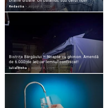
Drame urbane: Un balamuc sub cerul liber
Redactia
-
august 8, 2026
Bistrița Bârgăului – Noapte cu ghinion: Amendă
de 6.000 de lei, iar lemnul confiscat!
Iulia Hoha
-
august 8, 2026