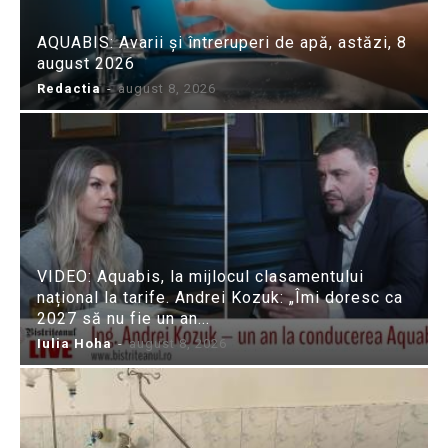
AQUABIS: Avarii și întreruperi de apă, astăzi, 8
august 2026
Redactia
-
august 8, 2026
VIDEO: Aquabis, la mijlocul clasamentului
național la tarife. Andrei Kozuk: „Îmi doresc ca
2027 să nu fie un an...
Iulia Hoha
-
august 8, 2026