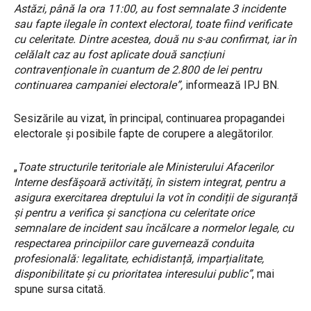
Astăzi, până la ora 11:00, au fost semnalate 3 incidente
sau fapte ilegale în context electoral, toate fiind verificate
cu celeritate. Dintre acestea, două nu s-au confirmat, iar în
celălalt caz au fost aplicate două sancțiuni
contravenționale în cuantum de 2.800 de lei pentru
continuarea campaniei electorale”,
informează IPJ BN.
Sesizările au vizat, în principal, continuarea propagandei
electorale și posibile fapte de corupere a alegătorilor.
„
Toate structurile teritoriale ale Ministerului Afacerilor
Interne desfășoară activități, în sistem integrat, pentru a
asigura exercitarea dreptului la vot în condiții de siguranță
și pentru a verifica și sancționa cu celeritate orice
semnalare de incident sau încălcare a normelor legale, cu
respectarea principiilor care guvernează conduita
profesională: legalitate, echidistanță, imparțialitate,
disponibilitate și cu prioritatea interesului public”
, mai
spune sursa citată.