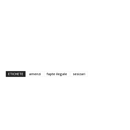
ETICHETE
amenzi
fapte ilegale
sesizari