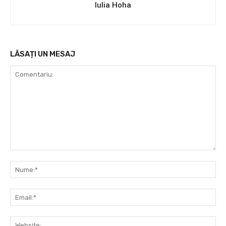
Iulia Hoha
LĂSAȚI UN MESAJ
Comentariu:
Nu
Ema
Web