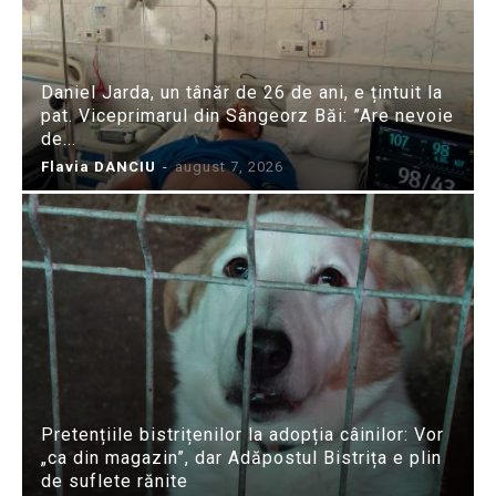
Daniel Jarda, un tânăr de 26 de ani, e țintuit la
pat. Viceprimarul din Sângeorz Băi: ”Are nevoie
de...
Flavia DANCIU
-
august 7, 2026
Pretențiile bistrițenilor la adopția câinilor: Vor
„ca din magazin”, dar Adăpostul Bistrița e plin
de suflete rănite