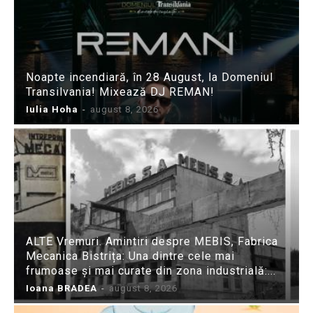
Noapte incendiară, în 28 August, la Domeniul
Transilvania! Mixează DJ REMAN!
Iulia Hoha
-
august 8, 2026
ALTE Vremuri. Amintiri despre MEBIS, Fabrica
Mecanica Bistrița: Una dintre cele mai
frumoase și mai curate din zona industrială:...
Ioana BRADEA
-
august 8, 2026