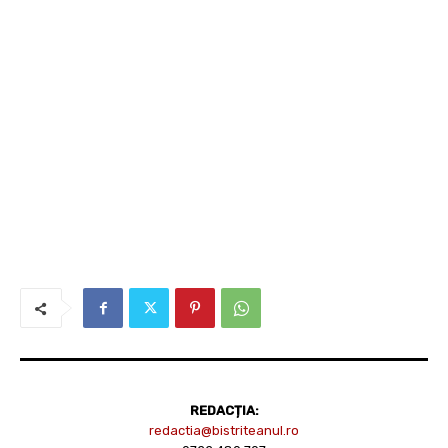
REDACȚIA:
redactia@bistriteanul.ro