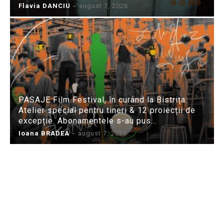
Flavia DANCIU
-
august 7, 2026
PASAJE Film Festival, în curând la Bistrița:
Atelier special pentru tineri & 12 proiecții de
excepție. Abonamentele s-au pus...
Ioana BRADEA
-
august 7, 2026