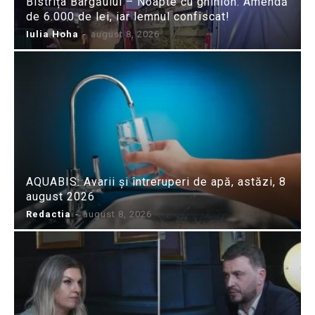
Bistrița Bârgăului – Noapte cu ghinion: Amendă
de 6.000 de lei, iar lemnul confiscat!
Iulia Hoha
-
august 8, 2026
AQUABIS: Avarii și întreruperi de apă, astăzi, 8
august 2026
Redactia
-
august 8, 2026