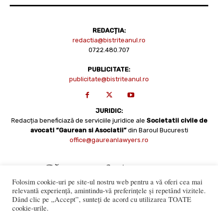
REDACȚIA:
redactia@bistriteanul.ro
0722.480.707
PUBLICITATE:
publicitate@bistriteanul.ro
JURIDIC:
Redacția beneficiază de serviciile juridice ale
Societatii civile de
avocati “Gaurean si Asociatii”
din Baroul Bucuresti
office@gaureanlawyers.ro
Folosim cookie-uri pe site-ul nostru web pentru a vă oferi cea mai
relevantă experiență, amintindu-vă preferințele și repetând vizitele.
Dând clic pe „Accept”, sunteți de acord cu utilizarea TOATE
cookie-urile.
Reproducerea totală sau parțială a materialelor este permisă