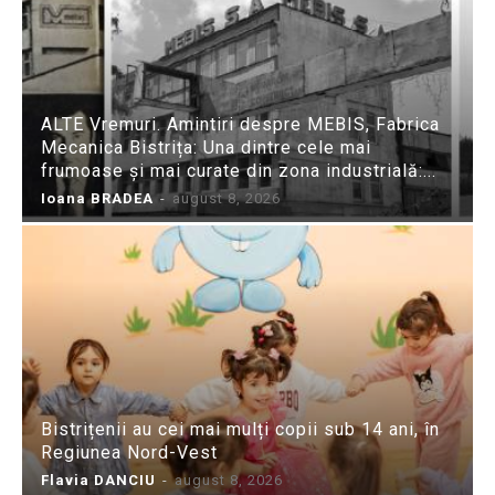
ALTE Vremuri. Amintiri despre MEBIS, Fabrica
Mecanica Bistrița: Una dintre cele mai
frumoase și mai curate din zona industrială:...
Ioana BRADEA
-
august 8, 2026
Bistrițenii au cei mai mulți copii sub 14 ani, în
Regiunea Nord-Vest
Flavia DANCIU
-
august 8, 2026