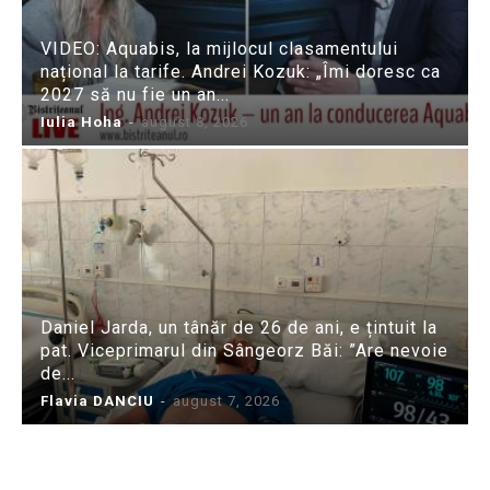
VIDEO: Aquabis, la mijlocul clasamentului
național la tarife. Andrei Kozuk: „Îmi doresc ca
2027 să nu fie un an...
Iulia Hoha
-
august 8, 2026
Daniel Jarda, un tânăr de 26 de ani, e țintuit la
pat. Viceprimarul din Sângeorz Băi: ”Are nevoie
de...
Flavia DANCIU
-
august 7, 2026