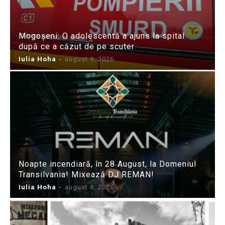
Mogoșeni: O adolescentă a ajuns la spital
după ce a căzut de pe scuter
Iulia Hoha
-
august 9, 2026
Noapte incendiară, în 28 August, la Domeniul
Transilvania! Mixează DJ REMAN!
Iulia Hoha
-
august 8, 2026