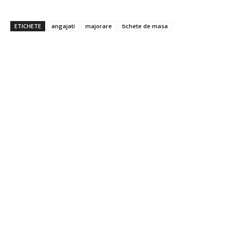
ETICHETE
angajati
majorare
tichete de masa