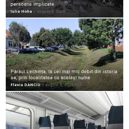
persoane implicate
Iulia Hoha
-
august 6, 2026
Pârâul Lechința, la cel mai mic debit din istoria
sa, prin localitatea cu același nume
Flavia DANCIU
-
august 6, 2026