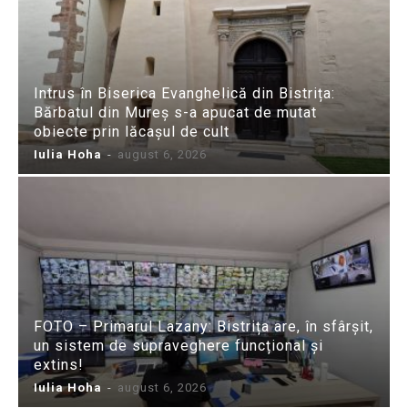
Intrus în Biserica Evanghelică din Bistrița:
Bărbatul din Mureș s-a apucat de mutat
obiecte prin lăcașul de cult
Iulia Hoha
-
august 6, 2026
FOTO – Primarul Lazany: Bistrița are, în sfârșit,
un sistem de supraveghere funcțional și
extins!
Iulia Hoha
-
august 6, 2026