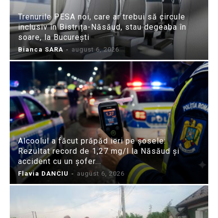
Trenurile PESA noi, care ar trebui să circule
inclusiv în Bistrița-Năsăud, stau degeaba în
soare, la București
Bianca SARA
-
august 6, 2026
Alcoolul a făcut prăpăd ieri pe șosele:
Rezultat record de 1,27 mg/l la Năsăud și
accident cu un șofer...
Flavia DANCIU
-
august 6, 2026