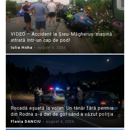
VIDEO – Accident la Șieu-Măgheruș: mașină
intrată într-un cap de pod!
Iulia Hoha
-
august 6, 2026
Rocadă eșuată la volan: Un tânăr fără permis
din Rodna s-a dat de gol când a văzut poliția
Flavia DANCIU
-
august 6, 2026