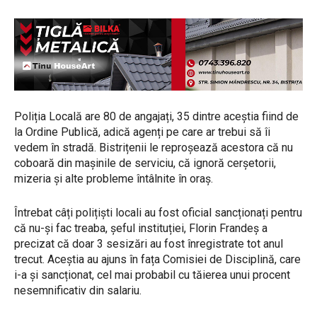
Poliția Locală are 80 de angajați, 35 dintre aceștia fiind de
la Ordine Publică, adică agenți pe care ar trebui să îi
vedem în stradă. Bistrițenii le reproșează acestora că nu
coboară din mașinile de serviciu, că ignoră cerșetorii,
mizeria și alte probleme întâlnite în oraș.
Întrebat câți polițiști locali au fost oficial sancționați pentru
că nu-și fac treaba, șeful instituției, Florin Frandeș a
precizat că doar 3 sesizări au fost înregistrate tot anul
trecut. Aceștia au ajuns în fața Comisiei de Disciplină, care
i-a și sancționat, cel mai probabil cu tăierea unui procent
nesemnificativ din salariu.