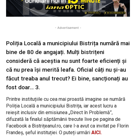
- Advertisement -
Poliția Locală a municipiului Bistrița numără mai
bine de 80 de angajați. Mulți bistrițeni
consideră că aceștia nu sunt foarte eficienți și
că nu prea își merită leafa. Oficial câți nu și-au
făcut treaba anul trecut? Ei bine, sancționați au
fost doar… 3.
Printre instituțiile cu cea mai proastă imagine se numără
Poliția Locală a municipiului Bistrița, iar acest lucru a
reieșit inclusiv din emisiunea „Direct în Problemă”,
difuzată la finalul săptămânii trecute live pe pagina de
Facebook a Bistrițeanul.ro, care l-a avut ca invitat pe Florin
Frandeș, șeful instituției. O puteți urmări
AICI.