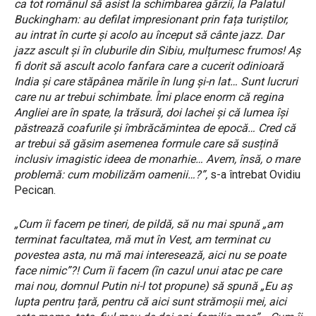
ca tot românul să asist la schimbarea gărzii, la Palatul
Buckingham: au defilat impresionant prin fața turiștilor,
au intrat în curte și acolo au început să cânte jazz. Dar
jazz ascult și în cluburile din Sibiu, mulțumesc frumos! Aș
fi dorit să ascult acolo fanfara care a cucerit odinioară
India și care stăpânea mările în lung și-n lat… Sunt lucruri
care nu ar trebui schimbate. Îmi place enorm că regina
Angliei are în spate, la trăsură, doi lachei și că lumea își
păstrează coafurile și îmbrăcămintea de epocă… Cred că
ar trebui să găsim asemenea formule care să susțină
inclusiv imagistic ideea de monarhie… Avem, însă, o mare
problemă: cum mobilizăm oamenii…?”,
s-a întrebat Ovidiu
Pecican.
„Cum îi facem pe tineri, de pildă, să nu mai spună „am
terminat facultatea, mă mut în Vest, am terminat cu
povestea asta, nu mă mai interesează, aici nu se poate
face nimic”?! Cum îi facem (în cazul unui atac pe care
mai nou, domnul Putin ni-l tot propune) să spună „Eu aș
lupta pentru țară, pentru că aici sunt strămoșii mei, aici