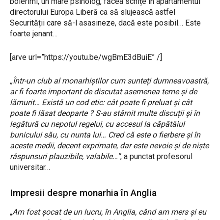
boierimi, un mare psiholog, făcea schițe în apartamentul
directorului Europa Liberă ca să slujească astfel
Securității care să-l asasineze, dacă este posibil… Este
foarte jenant…
[arve url=”https://youtu.be/wgBmE3dBuiE” /]
„Într-un club al monarhiștilor cum sunteți dumneavoastră,
ar fi foarte important de discutat asemenea teme și de
lămurit… Există un cod etic: cât poate fi preluat și cât
poate fi lăsat deoparte ? S-au stârnit multe discuții și în
legătură cu nepotul regelui, cu accesul la căpătâiul
bunicului său, cu nunta lui… Cred că este o fierbere și în
aceste medii, decent exprimate, dar este nevoie și de niște
răspunsuri plauzibile, valabile…”
, a punctat profesorul
universitar…
Impresii despre monarhia în Anglia
„
Am fost șocat de un lucru, în Anglia, când am mers și eu