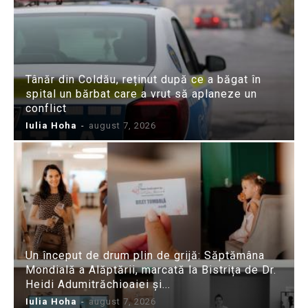
Tânăr din Coldău, reținut după ce a băgat în
spital un bărbat care a vrut să aplaneze un
conflict
Iulia Hoha
-
august 7, 2026
Un început de drum plin de grijă: Săptămâna
Mondială a Alăptării, marcată la Bistrița de Dr.
Heidi Adumitrăchioaiei și...
Iulia Hoha
-
august 7, 2026