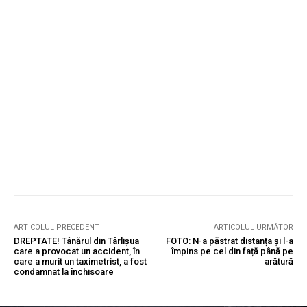
ARTICOLUL PRECEDENT
ARTICOLUL URMĂTOR
DREPTATE! Tânărul din Târlișua
FOTO: N-a păstrat distanța și l-a
care a provocat un accident, în
împins pe cel din față până pe
care a murit un taximetrist, a fost
arătură
condamnat la închisoare