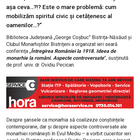
așa ceva…?!? Este o mare problemă: cum
mobilizăm spiritul civic și cetățenesc al
oamenilor…?”
Biblioteca Județeană „George Coșbuc” Bistrița-Năsăud și
Clubul Monarhiștilor Bistrițeni a organizat ieri seară
conferința „
Întregirea României la 1918. Ideea de
monarhie la români. Aspecte controversate
”, susținută
de prof. univ. dr. Ovidiu Pecican.
Despre șansele ca monarhia să coalizeze conștiințele
contemporane, dar și despre aspecte controversate ale
monarhiei românești în Evul Mediu – a vorbit cuceritor ieri