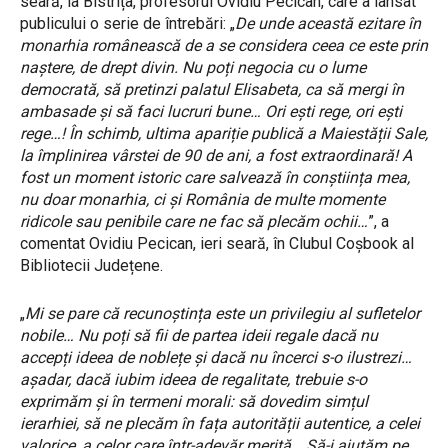
seară, la Bistrița, profesorul Ovidiu Pecican, care a lansat
publicului o serie de întrebări: „
De unde această ezitare în
monarhia românească de a se considera ceea ce este prin
naștere, de drept divin. Nu poți negocia cu o lume
democrată, să pretinzi palatul Elisabeta, ca să mergi în
ambasade și să faci lucruri bune… Ori ești rege, ori ești
rege…! În schimb, ultima apariție publică a Maiestății Sale,
la împlinirea vârstei de 90 de ani, a fost extraordinară! A
fost un moment istoric care salvează în conștiința mea,
nu doar monarhia, ci și România de multe momente
ridicole sau penibile care ne fac să plecăm ochii…
”, a
comentat Ovidiu Pecican, ieri seară, în Clubul Coșbook al
Bibliotecii Județene.
„
Mi se pare că recunoștința este un privilegiu al sufletelor
nobile… Nu poți să fii de partea ideii regale dacă nu
accepți ideea de noblețe și dacă nu încerci s-o ilustrezi…
așadar, dacă iubim ideea de regalitate, trebuie s-o
exprimăm și în termeni morali: să dovedim simțul
ierarhiei, să ne plecăm în fața autorității autentice, a celei
valorice, a celor care într-adevăr merită… Să-i ajutăm pe