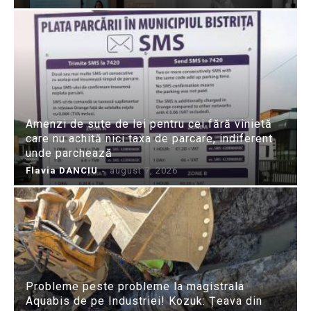
Amenzi de sute de lei pentru cei fără vinietă
care nu achită nici taxa de parcare, indiferent
unde parchează
Flavia DANCIU
-
august 7, 2026
Probleme peste probleme la magistrala
Aquabis de pe Industriei! Kozuk: Țeava din