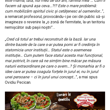
este mama, tata, fiul meu de doi ani, familia mea”… Cum îi
facem să spună așa ceva…?!? Este o mare problemă:
cum mobilizăm spiritul civic și cetățenesc al oamenilor..
.”,
a remarcat profesorul, provocându-i pe cei din public să-și
imagineze o revenire la „o zonă de fermitate, la un teritoriu
nemișcător sub pașii noștri”…
„
Cred că totul ar trebui reconstruit de la bază. Iar una
dintre bazele de la care s-ar putea porni ar fi credința în
statornicia unor instituții… Statul este o asemenea
instituție… Cum putem face statul acesta mai funcțional,
mai potrivit, în care să ne simțim bine măcar pe măsura
naturii extraordinare pe care o avem…? Și monarhia ar fi o
idee care ar putea coagula forțele în jurul ei, nu în jurul
unei persoane – ci în jurul unui concept…
”, a mai spus
Ovidiu Pecican.