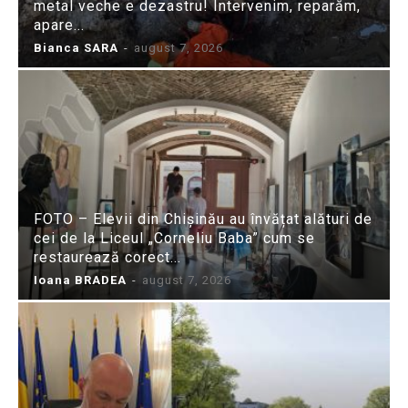
metal veche e dezastru! Intervenim, reparăm,
apare...
Bianca SARA
-
august 7, 2026
FOTO – Elevii din Chișinău au învățat alături de
cei de la Liceul „Corneliu Baba” cum se
restaurează corect...
Ioana BRADEA
-
august 7, 2026