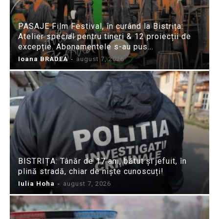
PASAJE Film Festival, în curând la Bistrița:
Atelier special pentru tineri & 12 proiecții de
excepție. Abonamentele s-au pus...
Ioana BRADEA
-
august 7, 2026
BISTRIȚA: Tânăr de 17 ani, bătut și jefuit, în
plină stradă, chiar de niște cunoscuți!
Iulia Hoha
-
august 7, 2026