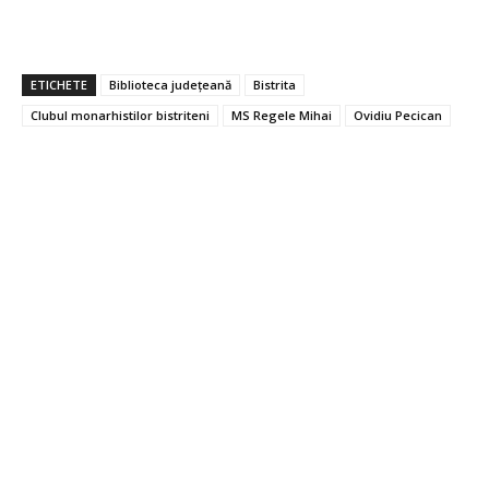
ETICHETE
Biblioteca județeană
Bistrita
Clubul monarhistilor bistriteni
MS Regele Mihai
Ovidiu Pecican