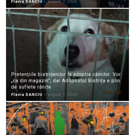
Flavia DANCIU
-
august 7, 2026
Pretențiile bistrițenilor la adopția câinilor: Vor
„ca din magazin”, dar Adăpostul Bistrița e plin
de suflete rănite
Flavia DANCIU
-
august 7, 2026