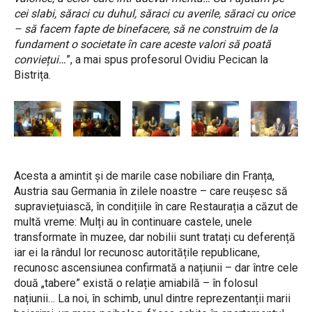
cei slabi, săraci cu duhul, săraci cu averile, săraci cu orice
– să facem fapte de binefacere, să ne construim de la
fundament o societate în care aceste valori să poată
conviețui…
”, a mai spus profesorul Ovidiu Pecican la
Bistrița.
Acesta a amintit și de marile case nobiliare din Franța,
Austria sau Germania în zilele noastre – care reușesc să
supraviețuiască, în condițiile în care Restaurația a căzut de
multă vreme: Mulți au în continuare castele, unele
transformate în muzee, dar nobilii sunt tratați cu deferență
iar ei la rândul lor recunosc autoritățile republicane,
recunosc ascensiunea confirmată a națiunii – dar între cele
două „tabere” există o relație amiabilă – în folosul
națiunii… La noi, în schimb, unul dintre reprezentanții marii