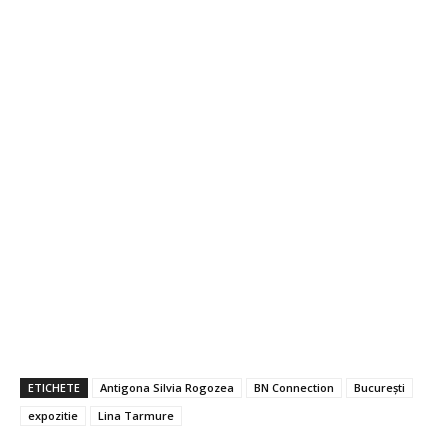
ETICHETE
Antigona Silvia Rogozea
BN Connection
București
expozitie
Lina Tarmure