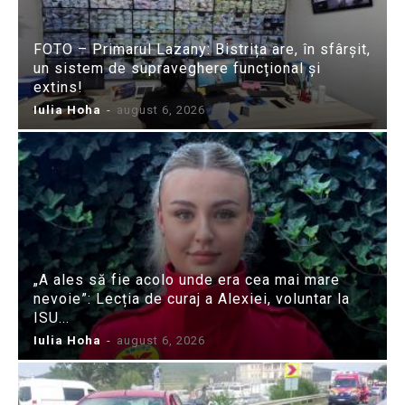
FOTO – Primarul Lazany: Bistrița are, în sfârșit,
un sistem de supraveghere funcțional și
extins!
Iulia Hoha
-
august 6, 2026
„A ales să fie acolo unde era cea mai mare
nevoie”: Lecția de curaj a Alexiei, voluntar la
ISU...
Iulia Hoha
-
august 6, 2026