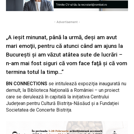
- Advertisement -
„A ieşit minunat, până la urmă, deşi am avut
mari emoţii, pentru că atunci când am ajuns la
Bucureşti şi am văzut atâtea sute de lucrări –
n-am mai fost siguri că vom face faţă şi că vom
termina totul la timp…”
BN CONNECTIONS
se intitulează expoziţia inaugurată nu
demult, la Biblioteca Națională a României – un proiect
care se derulează în capitală la inițiativa Centrului
Județean pentru Cultură Bistrița-Năsăud și a Fundației
Societatea de Concerte Bistrița.