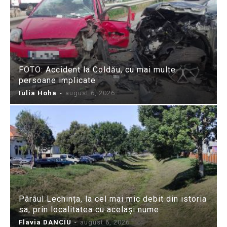
FOTO: Accident la Coldău, cu mai multe
persoane implicate
Iulia Hoha
-
august 6, 2026
Pârâul Lechința, la cel mai mic debit din istoria
sa, prin localitatea cu același nume
Flavia DANCIU
-
august 6, 2026