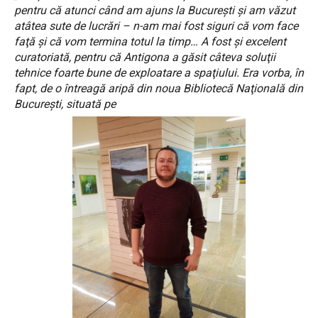
pentru că atunci când am ajuns la Bucureşti şi am văzut
atâtea sute de lucrări – n-am mai fost siguri că vom face
faţă şi că vom termina totul la timp… A fost şi excelent
curatoriată, pentru că Antigona a găsit câteva soluţii
tehnice foarte bune de exploatare a spaţiului. Era vorba, în
fapt, de o întreagă aripă din noua Bibliotecă Naţională din
Bucureşti, situată pe