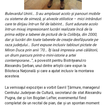
Bulevardul Unirii… S-au amplasat acolo şi panouri mobile
cu sisteme de simeză, şi alveole stilistice – mici intrânduri
care te dirijau într-un fel de labirint… Sunt adunate acolo
într-un mixaj impresionant lucrări realizate încă de la
prima ediţie a taberei de pictură de la Colibiţa, din 2000,
dar şi lucrări din toate taberele de creaţie desfăşurate pe
raza judeţului… Sunt expuse inclusiv tablouri pictate de
Miron Duca prin anii ’70… Îţi lasă impresia unei călătorii,
un drum parcurs printr-o mini-istorie a artei
contemporane…
”, a povestit pentru Bistriţeanul.ro
Alexandru Şerban, unul dintre artiştii care expun la
Bilioteca Naţională şi care a ajutat inclusiv la montarea
acesteia.
La vernisajul expoziţiei a vorbit Gavril Ţărmure, managerul
Centrului Judeţean de Cultură, secretarul de stat Alexandru
Pugna, dar şi Ion Bogdan Lefter, evenimentul fiind
completat de un recital de pian, dar şi un spontan moment