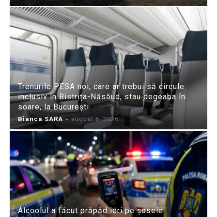
Trenurile PESA noi, care ar trebui să circule
inclusiv în Bistrița-Năsăud, stau degeaba în
soare, la București
Bianca SARA
-
august 6, 2026
Alcoolul a făcut prăpăd ieri pe șosele: