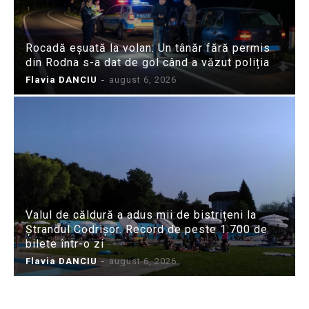
Rocadă eșuată la volan: Un tânăr fără permis
din Rodna s-a dat de gol când a văzut poliția
Flavia DANCIU
-
august 6, 2026
Valul de căldură a adus mii de bistrițeni la
Ștrandul Codrișor. Record de peste 1.700 de
bilete într-o zi
Flavia DANCIU
-
august 6, 2026