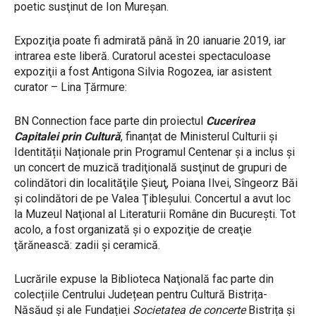
poetic susţinut de Ion Mureşan.
Expoziţia poate fi admirată până în 20 ianuarie 2019, iar
intrarea este liberă. Curatorul acestei spectaculoase
expoziţii a fost Antigona Silvia Rogozea, iar asistent
curator – Lina Țărmure:
BN Connection face parte din proiectul
Cucerirea
Capitalei prin Cultură
, finanțat de Ministerul Culturii și
Identității Naționale prin Programul Centenar şi a inclus şi
un concert de muzică tradiţională susţinut de grupuri de
colindători din localităţile Şieuţ, Poiana Ilvei, Sîngeorz Băi
şi colindători de pe Valea Ţibleşului. Concertul a avut loc
la Muzeul Naţional al Literaturii Române din Bucureşti. Tot
acolo, a fost organizată şi o expoziţie de creaţie
ţărănească: zadii şi ceramică.
Lucrările expuse la Biblioteca Naţională fac parte din
colecțiile Centrului Județean pentru Cultură Bistrița-
Năsăud și ale Fundației
Societatea de concerte
Bistrița și