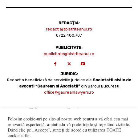
REDACȚIA:
redactia@bistriteanul.ro
0722.480.707
PUBLICITATE:
publicitate@bistriteanul.ro
JURIDIC:
Redacția beneficiază de serviciile juridice ale
Societatii civile de
avocati “Gaurean si Asociatii”
din Baroul Bucuresti
office@gaureanlawyers.ro
Folosim cookie-uri pe site-ul nostru web pentru a vă oferi cea mai
relevantă experiență, amintindu-vă preferințele și repetând vizitele.
Dând clic pe „Accept”, sunteți de acord cu utilizarea TOATE
cookie-urile.