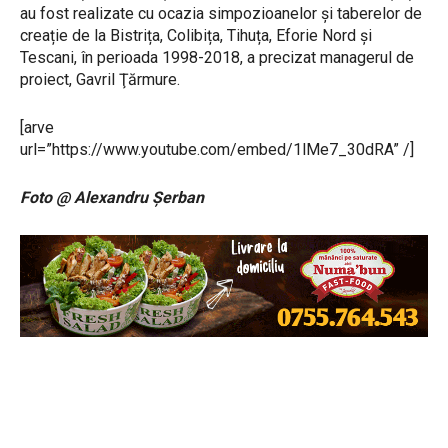
au fost realizate cu ocazia simpozioanelor și taberelor de
creație de la Bistrița, Colibița, Tihuța, Eforie Nord și
Tescani, în perioada 1998-2018, a precizat managerul de
proiect, Gavril Ţărmure.
[arve
url=”https://www.youtube.com/embed/1lMe7_30dRA” /]
Foto @ Alexandru Şerban