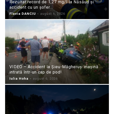
Rezultat record de 1,27 mg/l la Năsăud și
accident cu un șofer...
Flavia DANCIU
-
august 6, 2026
VIDEO – Accident la Șieu-Măgheruș: mașină
intrată într-un cap de pod!
Iulia Hoha
-
august 6, 2026