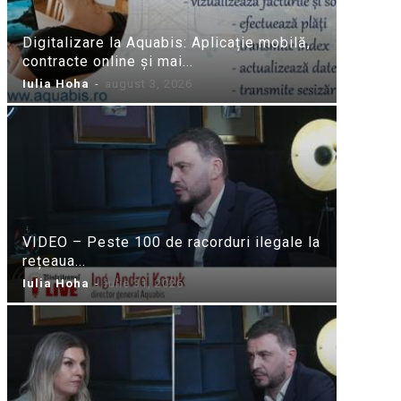
Digitalizare la Aquabis: Aplicație mobilă,
contracte online și mai...
Iulia Hoha
-
august 3, 2026
VIDEO – Peste 100 de racorduri ilegale la
rețeaua...
Iulia Hoha
-
iulie 31, 2026