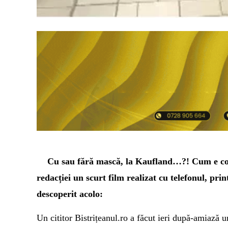
Cu sau fără mască, la Kaufland…?! Cum e core
redacției un scurt film realizat cu telefonul, pr
descoperit acolo:
Un
cititor Bistrițeanul.ro a făcut
ieri după-amiază
un