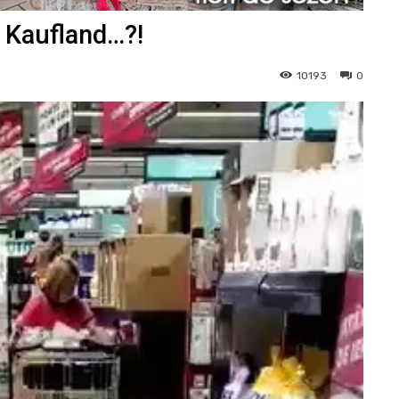
 Kaufland…?!
10193
0