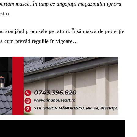
purtăm mască. În timp ce angajații magazinului ignoră
ostru.
u aranjând produsele pe rafturi. Însă masca de protecție
 așa cum prevăd regulile în vigoare…