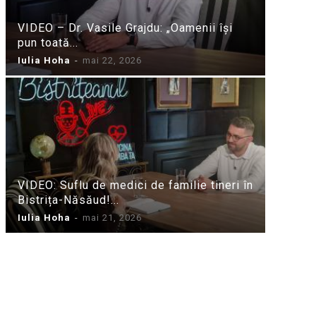
VIDEO – Dr. Vasile Grajdu: „Oamenii își
pun toată...
Iulia Hoha
-
mai 22, 2026
VIDEO: Suflu de medici de familie tineri în
Bistrița-Năsăud!...
Iulia Hoha
-
mai 21, 2026