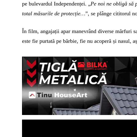
pe bulevardul Independenței. „
Pe noi
ne obligă să 
total măsurile de protecție…
”, se plânge cititorul n
În
f
ilm, angajații apar manevrând diverse mărfuri sa
este fie purtată pe bărbie, fie nu acoperă și nasul,