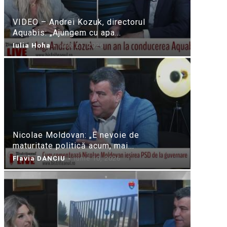
VIDEO – Andrei Kozuk, directorul
Aquabis: „Ajungem cu apa...
Iulia Hoha
-
iulie 21, 2026
Nicolae Moldovan: „E nevoie de
maturitate politică acum, mai...
Flavia DANCIU
-
iunie 10, 2026