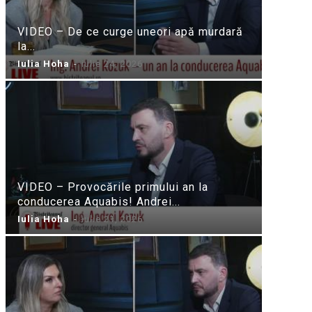
VIDEO – De ce curge uneori apă murdară
la...
Iulia Hoha
-
iulie 24, 2026
VIDEO – Provocările primului an la
conducerea Aquabis! Andrei...
Iulia Hoha
-
iulie 21, 2026