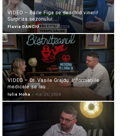
VIDEO – Băile Figa se deschid vineri!
Surpriza sezonului:...
Flavia DANCIU
-
iunie 9, 2026
VIDEO – Dr. Vasile Grajdu: Informațiile
medicale se iau...
Iulia Hoha
-
mai 26, 2026