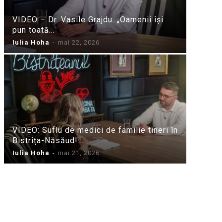
VIDEO – Dr. Vasile Grajdu: „Oamenii își
pun toată...
Iulia Hoha
-
mai 22, 2026
VIDEO: Suflu de medici de familie tineri în
Bistrița-Năsăud!...
Iulia Hoha
-
mai 21, 2026