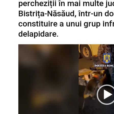
percheziții în mai multe jud
Bistrița-Năsăud, într-un do
constituire a unui grup inf
delapidare.
P
l
a
y
e
r
v
i
d
e