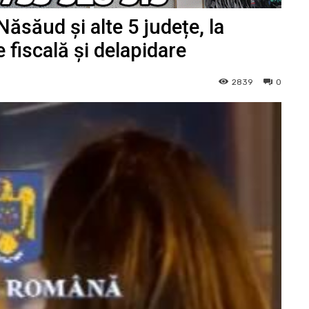
Năsăud și alte 5 județe, la
fiscală și delapidare
2839
0