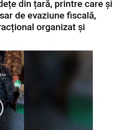
ețe din țară, printre care și
sar de evaziune fiscală,
racțional organizat și