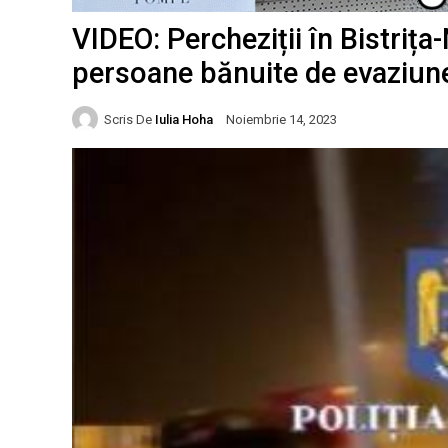
VIDEO: Percheziții în Bistrița-
persoane bănuite de evaziune 
Scris De
Iulia Hoha
Noiembrie 14, 2023