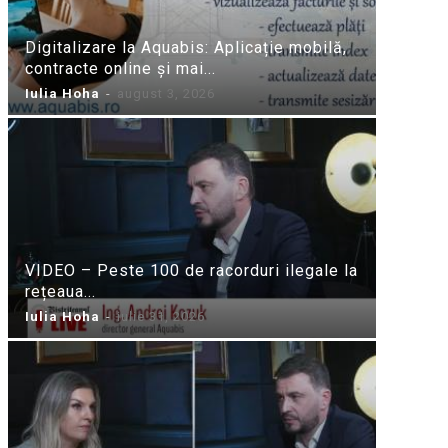
Digitalizare la Aquabis: Aplicație mobilă,
contracte online și mai...
Iulia Hoha
-
august 3, 2026
VIDEO – Peste 100 de racorduri ilegale la
rețeaua...
Iulia Hoha
-
iulie 31, 2026