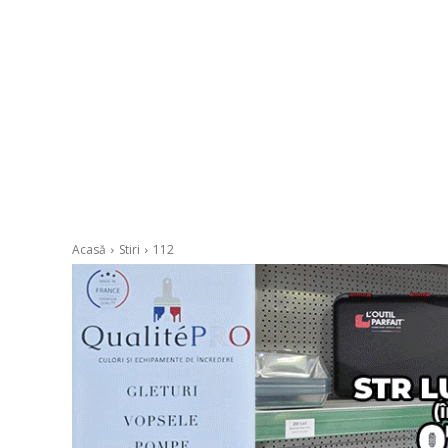
Acasă
Stiri
112