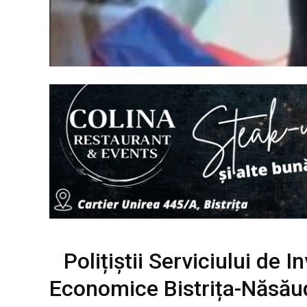
Polițiștii Serviciului de I
Economice Bistrița-Năsăud