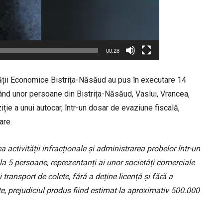
00:28
lității Economice Bistrița-Năsăud au pus în executare 14
ând unor persoane din Bistrița-Năsăud, Vaslui, Vrancea,
iție a unui autocar, într-un dosar de evaziune fiscală,
are.
activității infracționale și administrarea probelor într-un
 la 5 persoane, reprezentanți ai unor societăți comerciale
transport de colete, fără a deține licență și fără a
te, prejudiciul produs fiind estimat la aproximativ 500.000