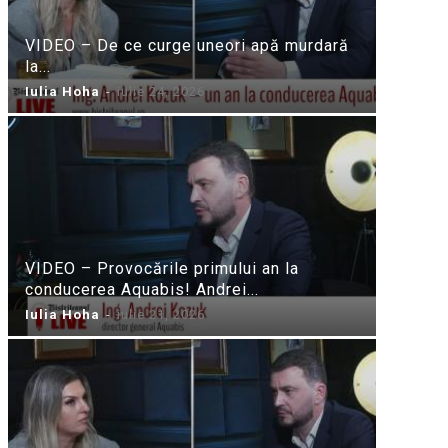
VIDEO – De ce curge uneori apă murdară
la...
Iulia Hoha
-
iulie 24, 2026
VIDEO – Provocările primului an la
conducerea Aquabis! Andrei...
Iulia Hoha
-
iulie 21, 2026