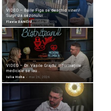
VIDEO – Băile Figa se deschid vineri!
Surpriza sezonului:...
Flavia DANCIU
-
iunie 9, 2026
VIDEO – Dr. Vasile Grajdu: Informațiile
medicale se iau...
Iulia Hoha
-
mai 26, 2026