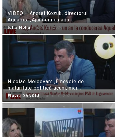
VIDEO – Andrei Kozuk, directorul
Aquabis: „Ajungem cu apa...
Iulia Hoha
-
iulie 21, 2026
Nicolae Moldovan: „E nevoie de
maturitate politică acum, mai...
Flavia DANCIU
-
iunie 10, 2026