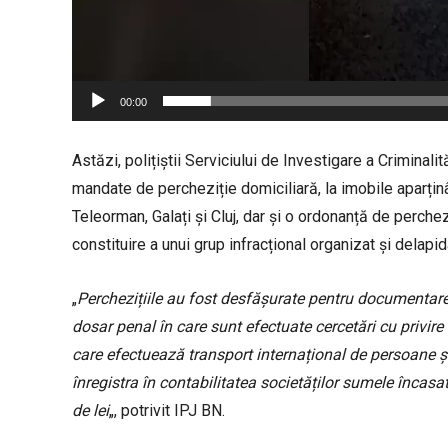
o
00:00
Astăzi, polițiștii Serviciului de Investigare a Crimina
mandate de percheziție domiciliară, la imobile aparțin
Teleorman, Galați și Cluj, dar și o ordonanță de perchez
constituire a unui grup infracțional organizat și delapid
„
Perchezițiile au fost desfășurate pentru documentarea 
dosar penal în care sunt efectuate cercetări cu privire
care efectuează transport internațional de persoane și 
înregistra în contabilitatea societăților sumele încasa
de lei
„, potrivit IPJ BN.