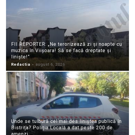
FII REPORTER: „Ne terorizează zi și noapte cu
muzica în Viișoara! Să se facă dreptate și
liniște!”
Redactia
-
august 6, 2026
Unde se tulbură cel mai des liniștea publică în
Bistrița? Poliția Locală a dat peste 200 de
amenzi