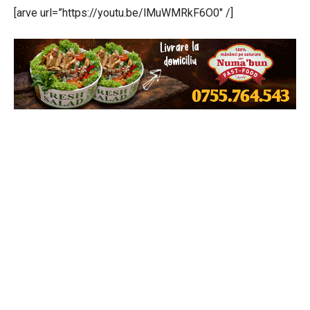
[arve url=”https://youtu.be/lMuWMRkF6O0″ /]