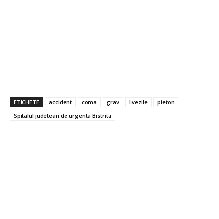
ETICHETE
accident
coma
grav
livezile
pieton
Spitalul judetean de urgenta Bistrita