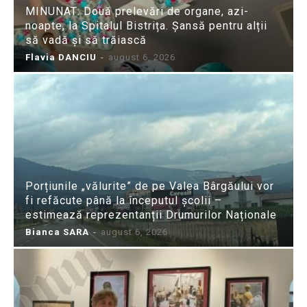
MINUNAT: Două prelevări de organe, azi-
noapte, la Spitalul Bistrița. Șansă pentru alții
să vadă și să trăiască
Flavia DANCIU
-
august 6, 2026
Porțiunile „vălurite” de pe Valea Bârgăului vor
fi refăcute până la începutul școlii –
estimează reprezentanții Drumurilor Naționale
Bianca SARA
-
august 6, 2026