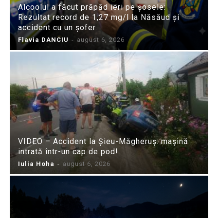
Alcoolul a făcut prăpăd ieri pe șosele:
Rezultat record de 1,27 mg/l la Năsăud și
accident cu un șofer...
Flavia DANCIU
-
august 6, 2026
VIDEO – Accident la Șieu-Măgheruș: mașină
intrată într-un cap de pod!
Iulia Hoha
-
august 6, 2026