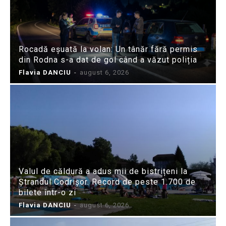
Rocadă eșuată la volan: Un tânăr fără permis
din Rodna s-a dat de gol când a văzut poliția
Flavia DANCIU
-
august 6, 2026
Valul de căldură a adus mii de bistrițeni la
Ștrandul Codrișor. Record de peste 1.700 de
bilete într-o zi
Flavia DANCIU
-
august 6, 2026