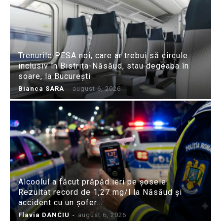
Trenurile PESA noi, care ar trebui să circule
inclusiv în Bistrița-Năsăud, stau degeaba în
soare, la București
Bianca SARA
-
august 6, 2026
Alcoolul a făcut prăpăd ieri pe șosele:
Rezultat record de 1,27 mg/l la Năsăud și
accident cu un șofer...
Flavia DANCIU
-
august 6, 2026