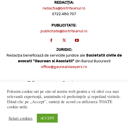
REDACȚIA:
redactia@bistriteanul.ro
0722.480.707
PUBLICITATE:
publicitate@bistriteanul.ro
JURIDIC:
Redacția beneficiază de serviciile juridice ale
Societatii civile de
avocati “Gaurean si Asociatii”
din Baroul Bucuresti
office@gaureanlawyers.ro
Folosim cookie-uri pe site-ul nostru web pentru a vă oferi cea mai
relevantă experiență, amintindu-vă preferințele și repetând vizitele.
Dând clic pe „Accept”, sunteți de acord cu utilizarea TOATE
cookie-urile.
Reproducerea totală sau parțială a materialelor este permisă
numai cu acordul expres al Bistriteanul.Ro. © Copyright 2008 -
Setari cookies
ACCEPT
2021 Bistrițeanul.ro
Made with ♥ by
201.ro