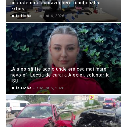
un sistem de supraveghere funcțional și
extins!
Iulia Hoha
-
august 6, 2026
„A ales să fie acolo unde era cea mai mare
nevoie”: Lecția de curaj a Alexiei, voluntar la
ISU...
Iulia Hoha
-
august 6, 2026