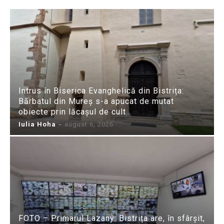
Intrus în Biserica Evanghelică din Bistrița:
Bărbatul din Mureș s-a apucat de mutat
obiecte prin lăcașul de cult
Iulia Hoha
-
august 6, 2026
FOTO – Primarul Lazany: Bistrița are, în sfârșit,