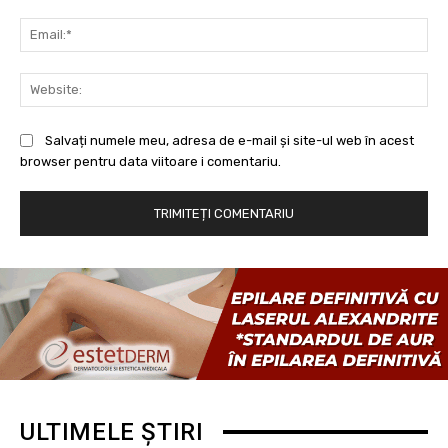
Ema
Web
Salvați numele meu, adresa de e-mail și site-ul web în acest
browser pentru data viitoare i comentariu.
ULTIMELE ȘTIRI