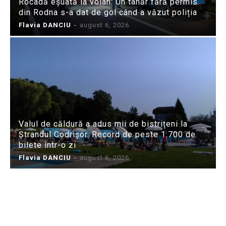
Rocadă eșuată la volan: Un tânăr fără permis
din Rodna s-a dat de gol când a văzut poliția
Flavia DANCIU
-
august 6, 2026
Valul de căldură a adus mii de bistrițeni la
Ștrandul Codrișor. Record de peste 1.700 de
bilete într-o zi
Flavia DANCIU
-
august 6, 2026