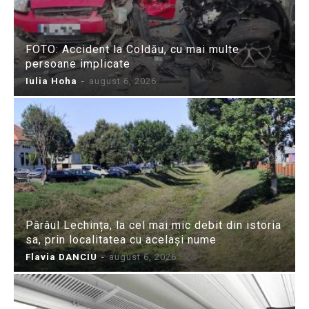
FOTO: Accident la Coldău, cu mai multe
persoane implicate
Iulia Hoha
-
august 6, 2026
Pârâul Lechința, la cel mai mic debit din istoria
sa, prin localitatea cu același nume
Flavia DANCIU
-
august 6, 2026