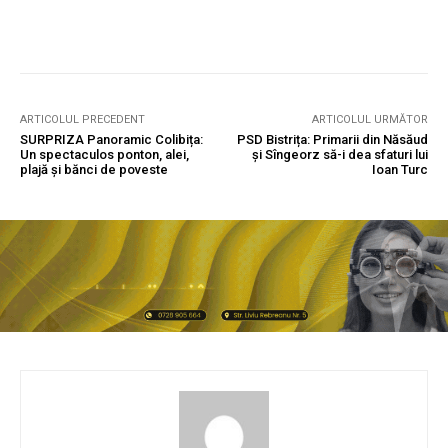
ARTICOLUL PRECEDENT
ARTICOLUL URMĂTOR
SURPRIZA Panoramic Colibița:
PSD Bistrița: Primarii din Năsăud
Un spectaculos ponton, alei,
și Sîngeorz să-i dea sfaturi lui
plajă și bănci de poveste
Ioan Turc