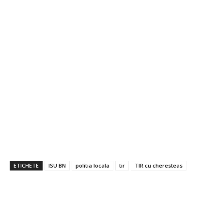
ETICHETE
ISU BN
politia locala
tir
TIR cu cheresteas