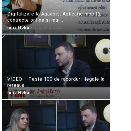
Digitalizare la Aquabis: Aplicație mobilă,
contracte online și mai...
Iulia Hoha
-
august 3, 2026
VIDEO – Peste 100 de racorduri ilegale la
rețeaua...
Iulia Hoha
-
iulie 31, 2026