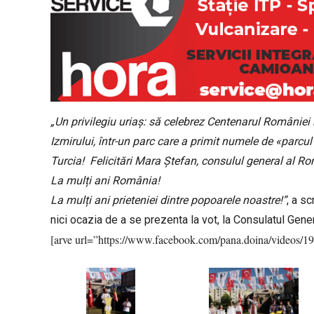
„Un privilegiu uriaş: să celebrez Centenarul României 
Izmirului, într-un parc care a primit numele de «parcu
Turcia!
Felicitări Mara Ştefan, consulul general al Ro
La mulți ani România!
La mulți ani prieteniei dintre popoarele noastre!”
, a s
nici ocazia de a se prezenta la vot, la Consulatul Gener
[arve url=”https://www.facebook.com/pana.doina/videos/1