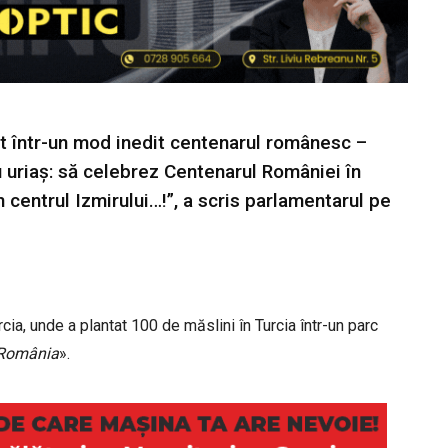
at într-un mod inedit centenarul românesc –
iu uriaş: să celebrez Centenarul României în
 centrul Izmirului…!”, a scris parlamentarul pe
ia, unde a plantat 100 de măslini în Turcia într-un parc
a-România
».