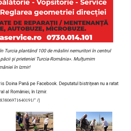
în Turcia plantând 100 de măslini nemuritori în centrul
l păcii şi prieteniei Turcia-România». Mulțumim
mâniei în Izmir!
cris Doina Pană pe Facebook. Deputatul bistrițean nu a ratat
al al României, în Izmir.
983806971640191/” /]