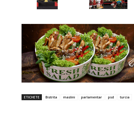
ETICHETE
Bistrita
maslini
parlamentar
psd
turcia