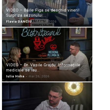
VIDEO – Băile Figa se deschid vineri!
Surpriza sezonului:...
Flavia DANCIU
-
iunie 9, 2026
VIDEO – Dr. Vasile Grajdu: Informațiile
medicale se iau...
Iulia Hoha
-
mai 26, 2026