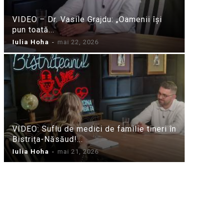
VIDEO – Dr. Vasile Grajdu: „Oamenii își
pun toată...
Iulia Hoha
-
mai 22, 2026
VIDEO: Suflu de medici de familie tineri în
Bistrița-Năsăud!...
Iulia Hoha
-
mai 21, 2026