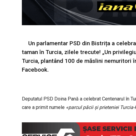
Un parlamentar PSD din Bistrița a celebr
taman în Turcia, zilele trecute! „Un privileg
Turcia, plantând 100 de măslini nemuritori în
Facebook.
Deputatul PSD Doina Pană a celebrat Centenarul în Turc
care a primit numele
«parcul păcii şi prieteniei Turci