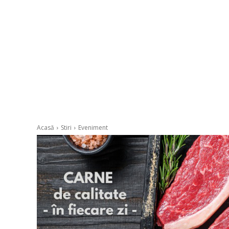
Acasă
Stiri
Eveniment