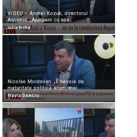
VIDEO – Andrei Kozuk, directorul
Aquabis: „Ajungem cu apa...
Iulia Hoha
-
iulie 21, 2026
Nicolae Moldovan: „E nevoie de
maturitate politică acum, mai...
Flavia DANCIU
-
iunie 10, 2026