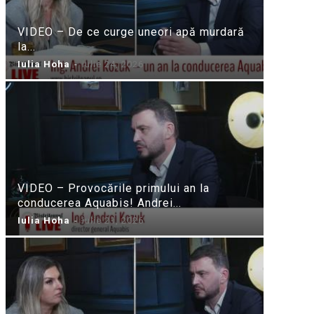
VIDEO – De ce curge uneori apă murdară
la...
Iulia Hoha
-
iulie 24, 2026
VIDEO – Provocările primului an la
conducerea Aquabis! Andrei...
Iulia Hoha
-
iulie 21, 2026