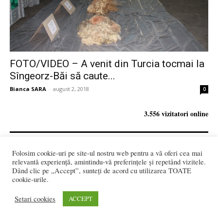
FOTO/VIDEO – A venit din Turcia tocmai la
Sîngeorz-Băi să caute...
Bianca SARA
-
august 2, 2018
0
3.556 vizitatori online
Folosim cookie-uri pe site-ul nostru web pentru a vă oferi cea mai
REDACȚIA:
relevantă experiență, amintindu-vă preferințele și repetând vizitele.
redactia@bistriteanul.ro
Dând clic pe „Accept”, sunteți de acord cu utilizarea TOATE
0722.480.707
cookie-urile.
PUBLICITATE:
Setari cookies
ACCEPT
publicitate@bistriteanul.ro