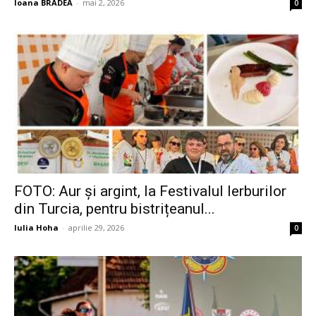
Ioana BRADEA
-
mai 2, 2026
0
FOTO: Aur și argint, la Festivalul Ierburilor
din Turcia, pentru bistrițeanul...
Iulia Hoha
-
aprilie 29, 2026
0