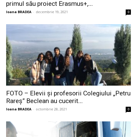
primul său proiect Erasmus+,...
Ioana BRADEA
-
decembrie 19, 2021
0
FOTO – Elevii și profesorii Colegiului „Petru
Rareș” Beclean au cucerit...
Ioana BRADEA
-
octombrie 28, 2021
0