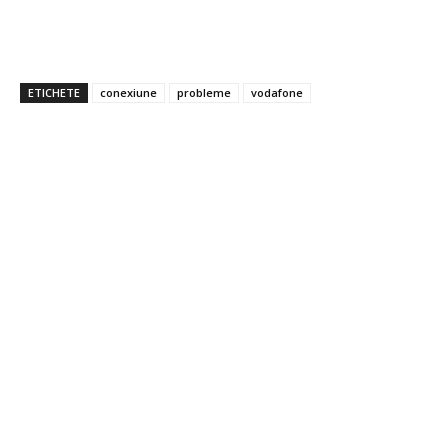
ETICHETE
conexiune
probleme
vodafone