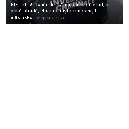
BISTRIȚA: Tânăr de 17 ani, bătut și jefuit, în
plină stradă, chiar de niște cunoscuți!
Iulia Hoha
-
august 7, 2026