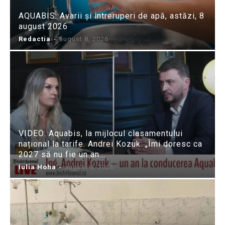
AQUABIS: Avarii și întreruperi de apă, astăzi, 8
august 2026
Redactia
-
august 8, 2026
VIDEO: Aquabis, la mijlocul clasamentului
național la tarife. Andrei Kozuk: „Îmi doresc ca
2027 să nu fie un an...
Iulia Hoha
-
august 8, 2026