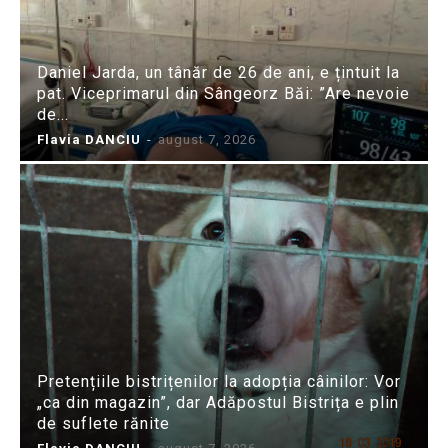
Daniel Jarda, un tânăr de 26 de ani, e țintuit la
pat. Viceprimarul din Sângeorz Băi: ”Are nevoie
de...
Flavia DANCIU
-
august 7, 2026
Pretențiile bistrițenilor la adopția câinilor: Vor
„ca din magazin”, dar Adăpostul Bistrița e plin
de suflete rănite