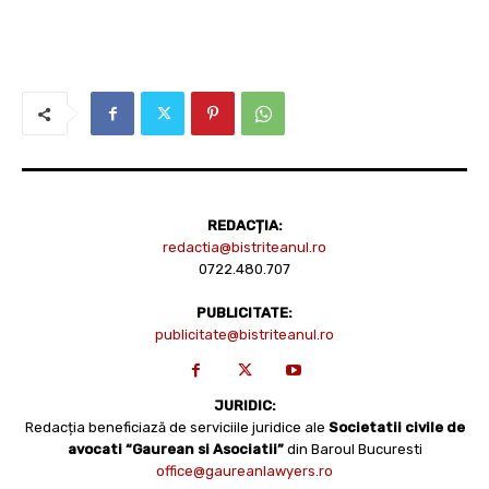
REDACȚIA:
redactia@bistriteanul.ro
0722.480.707
PUBLICITATE:
publicitate@bistriteanul.ro
JURIDIC:
Redacția beneficiază de serviciile juridice ale
Societatii civile de
avocati “Gaurean si Asociatii”
din Baroul Bucuresti
office@gaureanlawyers.ro