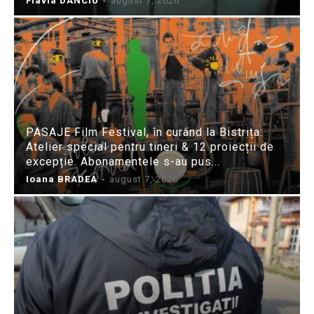
Flavia DANCIU
-
august 7, 2026
PASAJE Film Festival, în curând la Bistrița:
Atelier special pentru tineri & 12 proiecții de
excepție. Abonamentele s-au pus...
Ioana BRADEA
-
august 7, 2026