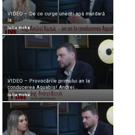
VIDEO – De ce curge uneori apă murdară
la...
Iulia Hoha
-
iulie 24, 2026
VIDEO – Provocările primului an la
conducerea Aquabis! Andrei...
Iulia Hoha
-
iulie 21, 2026