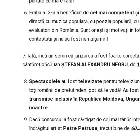
purtate cu mare fală!
Ediția a IX-a a beneficiat de
cel mai competent și 
directă cu muzica populară, cu poezia populară, cu 
evaluatori din România. Sunt onești și motivați în 
contestații și nu au fost nemulțumiri!
7. Iată, încă un semn că jurizarea a fost foarte corect
cântăreț băcăuan
ȘTEFAN ALEXANDRU NEGRU
, de
1
Spectacolele
au fost
televizate
pentru televiziune
toți românii de pretutindeni pot să le vadă! Au fost
transmise inclusiv în Republica Moldova, Ungari
noastre.
Dacă concursul a fost câștigat de cel mai tânăr inte
îndrăgitul artist
Petre
Petruse
, trecut bine de
60…