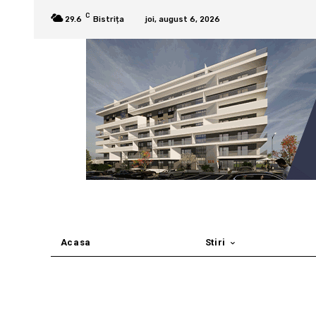
C
29.6
Bistrița
joi, august 6, 2026
Acasa
Stiri