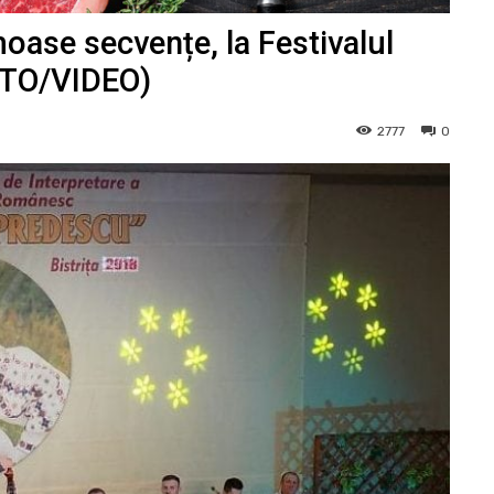
oase secvențe, la Festivalul
FOTO/VIDEO)
2777
0