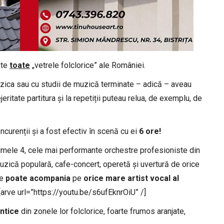
ate
toate
„vetrele folclorice” ale României.
zica sau cu studii de muzică terminate – adică – aveau
ejeritate partitura și la repetiții puteau relua, de exemplu, de
ncurenții și a fost efectiv în scenă cu ei
6 ore!
rimele 4, cele mai performante orchestre profesioniste din
uzică populară, cafe-concert, operetă și uvertură de orice
le
poate acompania
pe
orice mare artist vocal al
.[arve url=”https://youtu.be/s6ufEknrOiU” /]
ntice
din zonele lor folclorice, foarte frumos aranjate,