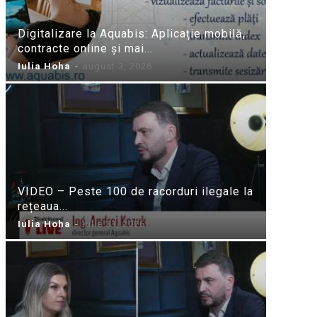
Digitalizare la Aquabis: Aplicație mobilă,
contracte online și mai...
Iulia Hoha
-
august 3, 2026
VIDEO – Peste 100 de racorduri ilegale la
rețeaua...
Iulia Hoha
-
iulie 31, 2026