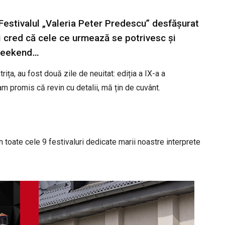
e Festivalul „Valeria Peter Predescu” desfășurat
Și cred că cele ce urmează se potrivesc și
weekend
…
trița, au fost două zile de neuitat: ediția a IX-a a
m promis că revin cu detalii, mă țin de cuvânt.
toate cele 9 festivaluri dedicate marii noastre interprete