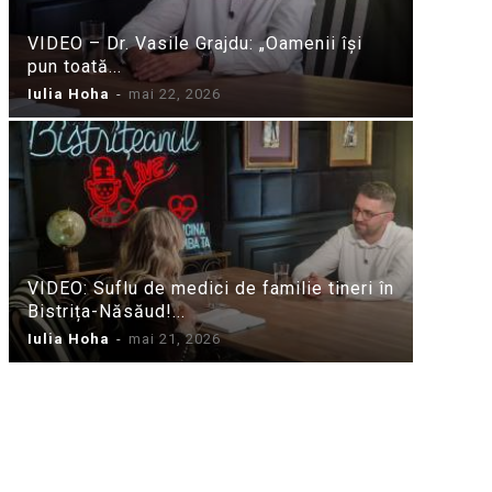
VIDEO – Dr. Vasile Grajdu: „Oamenii își
pun toată...
Iulia Hoha
-
mai 22, 2026
VIDEO: Suflu de medici de familie tineri în
Bistrița-Năsăud!...
Iulia Hoha
-
mai 21, 2026