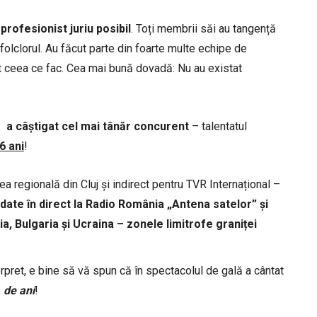
profesionist juriu posibil
. Toți membrii săi au tangență
folclorul. Au făcut parte din foarte multe echipe de
tot ceea ce fac. Cea mai bună dovadă: Nu au existat
ă:
a câștigat cel mai tânăr concurent
– talentatul
6 ani
!
a regională din Cluj și indirect pentru TVR Internațional –
date în direct la Radio România „Antena satelor” și
a, Bulgaria și Ucraina – zonele limitrofe graniței
rpret, e bine să vă spun că în spectacolul de gală a cântat
 de ani
!