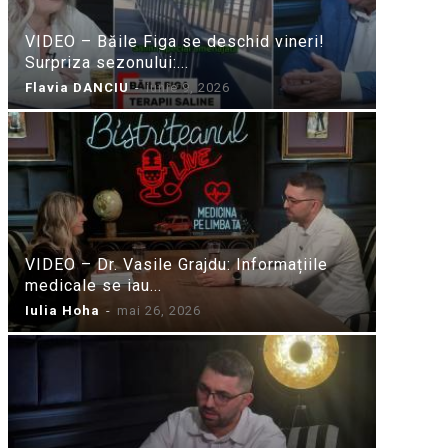
VIDEO – Băile Figa se deschid vineri!
Surpriza sezonului:...
Flavia DANCIU
-
iunie 9, 2026
VIDEO – Dr. Vasile Grajdu: Informațiile
medicale se iau...
Iulia Hoha
-
mai 26, 2026