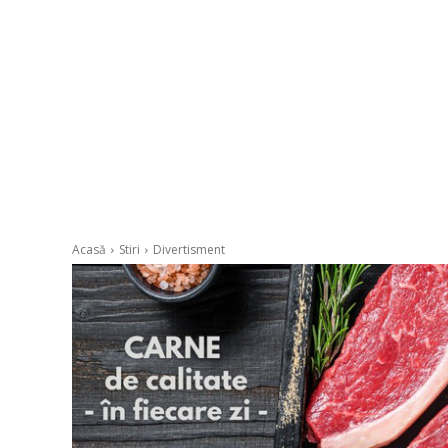
Acasă
Stiri
Divertisment