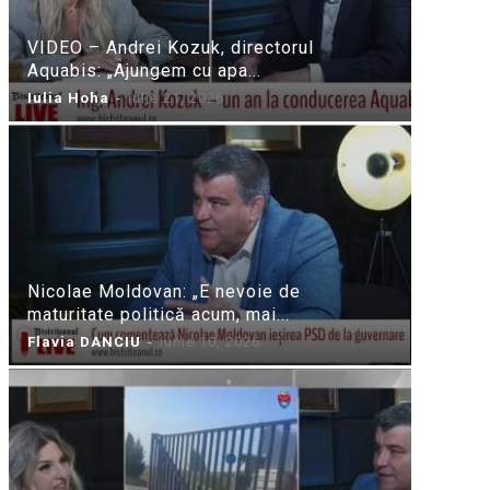
VIDEO – Andrei Kozuk, directorul
Aquabis: „Ajungem cu apa...
Iulia Hoha
-
iulie 21, 2026
Nicolae Moldovan: „E nevoie de
maturitate politică acum, mai...
Flavia DANCIU
-
iunie 10, 2026