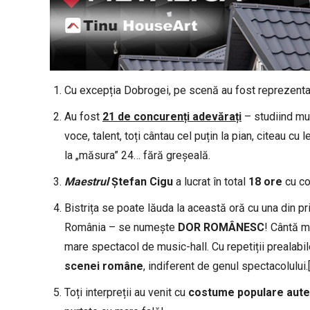
Cu excepția Dobrogei, pe scenă au fost reprezent
Au fost
21 de concurenți adevărați
– studiind mu
voce, talent, toți cântau cel puțin la pian, citeau cu l
la „măsura” 24… fără greșeală.
Maestrul
Ștefan Cigu
a lucrat în total
18 ore
cu co
Bistrița se poate lăuda la această oră cu una din p
România – se numește
DOR ROMÂNESC
! Cântă m
mare spectacol de music-hall. Cu repetiții prealabi
scenei române
, indiferent de genul spectacolului
Toți interpreții au venit cu
costume populare aute