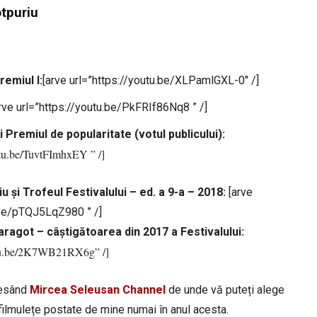
tpuriu
miul I:
[arve url=”https://youtu.be/XLPamlGXL-0″ /]
rve url=”https://youtu.be/PkFRIf86Nq8 ” /]
Premiul de popularitate (votul publicului):
utu.be/TuvtFImhxEY ” /]
 Trofeul Festivalului – ed. a 9-a – 2018:
[arve
.be/pTQJ5LqZ980 ” /]
agot – câștigătoarea din 2017 a Festivalului:
outu.be/2K7WB21RX6g” /]
ccesând
Mircea Seleusan Channel
de unde vă puteți alege
ilmulețe postate de mine numai în anul acesta.