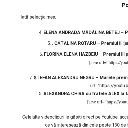
Po
Iată selecția mea:
ELENA ANDRADA MĂDĂLINA BETEJ – Pre
. CĂTĂLINA ROTARU – Premiul II :
[a
FLORINA ELENA HAZBEIU – Premiul III și 
[arve url=”https://yo
ȘTEFAN ALEXANDRU NEGRU – Marele premiu și
url=”https://youtu
ALEXANDRA CHIRA cu fratele ALEX la tar
[arve url=”https://y
Celelalte videoclipuri le găsiți direct pe Youtube, a
ce vă interesează din cele peste 130 de f