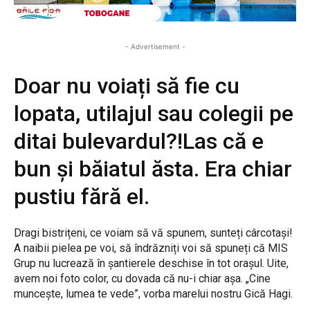
- Advertisement -
Doar nu voiați să fie cu
lopata, utilajul sau colegii pe
ditai bulevardul?!Las că e
bun și băiatul ăsta. Era chiar
pustiu fără el.
Dragi bistrițeni, ce voiam să vă spunem, sunteți cârcotași!
A naibii pielea pe voi, să îndrăzniți voi să spuneți că MIS
Grup nu lucrează în șantierele deschise în tot orașul. Uite,
avem noi foto color, cu dovada că nu-i chiar așa. „Cine
muncește, lumea te vede”, vorba marelui nostru Gică Hagi.