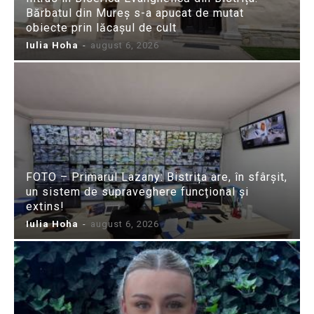
Bărbatul din Mureș s-a apucat de mutat
obiecte prin lăcașul de cult
Iulia Hoha
-
august 6, 2026
FOTO – Primarul Lazany: Bistrița are, în sfârșit,
un sistem de supraveghere funcțional și
extins!
Iulia Hoha
-
august 6, 2026