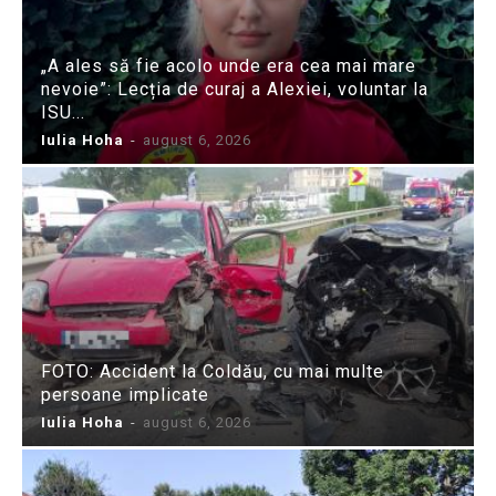
„A ales să fie acolo unde era cea mai mare
nevoie”: Lecția de curaj a Alexiei, voluntar la
ISU...
Iulia Hoha
-
august 6, 2026
FOTO: Accident la Coldău, cu mai multe
persoane implicate
Iulia Hoha
-
august 6, 2026