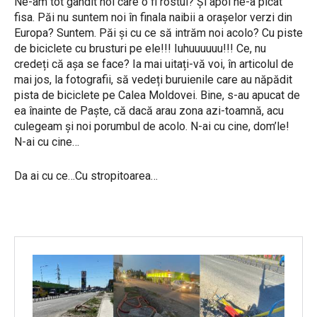
Ne-am tot gândit noi care o fi rostul? Și apoi ne-a picat
fisa. Păi nu suntem noi în finala naibii a orașelor verzi din
Europa? Suntem. Păi și cu ce să intrăm noi acolo? Cu piste
de biciclete cu brusturi pe ele!!! Iuhuuuuuu!!! Ce, nu
credeți că așa se face? Ia mai uitați-vă voi, în articolul de
mai jos, la fotografii, să vedeți buruienile care au năpădit
pista de biciclete pe Calea Moldovei. Bine, s-au apucat de
ea înainte de Paște, că dacă arau zona azi-toamnă, acu
culegeam și noi porumbul de acolo. N-ai cu cine, dom’le!
N-ai cu cine…
Da ai cu ce…Cu stropitoarea…