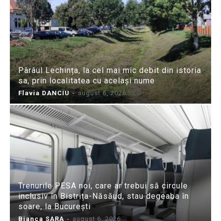
Pârâul Lechința, la cel mai mic debit din istoria
sa, prin localitatea cu același nume
Flavia DANCIU
-
august 6, 2026
Trenurile PESA noi, care ar trebui să circule
inclusiv în Bistrița-Năsăud, stau degeaba în
soare, la București
Bianca SARA
-
august 6, 2026