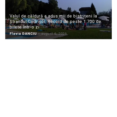
Valul de căldură a adus mii de bistrițeni la
Ștrandul Codrișor. Record de peste 1.700 de
bilete într-o zi
Flavia DANCIU
-
august 6, 2026