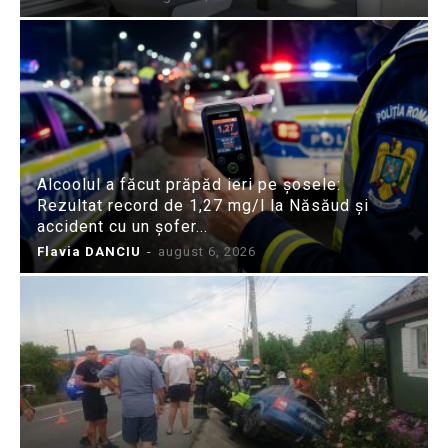
Alcoolul a făcut prăpăd ieri pe șosele:
Rezultat record de 1,27 mg/l la Năsăud și
accident cu un șofer...
Flavia DANCIU
-
august 6, 2026