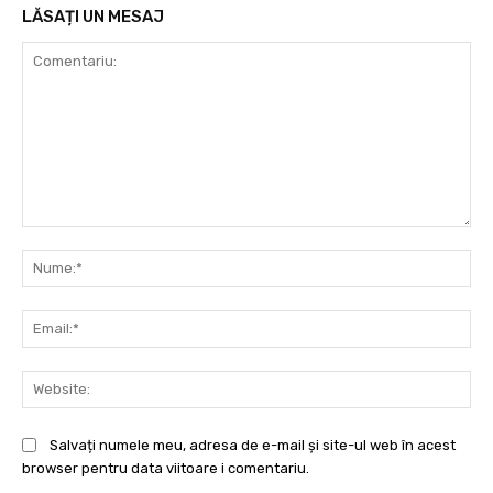
LĂSAȚI UN MESAJ
Comentariu:
Nu
Ema
Web
Salvați numele meu, adresa de e-mail și site-ul web în acest
browser pentru data viitoare i comentariu.