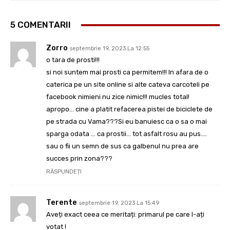
5 COMENTARII
Zorro
septembrie 19, 2023 La 12:55
o tara de prosti!!!
si noi suntem mai prosti ca permitem!!! In afara de o
caterica pe un site online si alte cateva carcoteli pe
facebook nimieni nu zice nimic!!! mucles total!
apropo… cine a platit refacerea pistei de biciclete de
pe strada cu Vama???Si eu banuiesc ca o sa o mai
sparga odata … ca prostii… tot asfalt rosu au pus….
sau o fii un semn de sus ca galbenul nu prea are
succes prin zona???
RĂSPUNDEȚI
Terente
septembrie 19, 2023 La 15:49
Aveți exact ceea ce meritați: primarul pe care l-ați
votat !