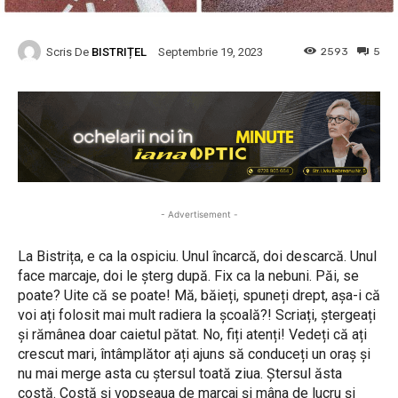
Scris De
BISTRIȚEL
2593
5
Septembrie 19, 2023
- Advertisement -
La Bistrița, e ca la ospiciu. Unul încarcă, doi descarcă. Unul
face marcaje, doi le șterg după. Fix ca la nebuni. Păi, se
poate? Uite că se poate! Mă, băieți, spuneți drept, așa-i că
voi ați folosit mai mult radiera la școală?! Scriați, ștergeați
și rămânea doar caietul pătat. No, fiți atenți! Vedeți că ați
crescut mari, întâmplător ați ajuns să conduceți un oraș și
nu mai merge asta cu ștersul toată ziua. Ștersul ăsta
costă. Costă și vopseaua de marcaj și mâna de lucru și