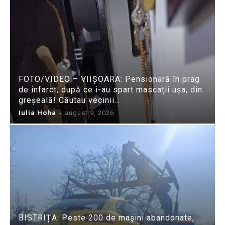
FOTO/VIDEO – VIIȘOARA: Pensionară în prag
de infarct, după ce i-au spart mascații ușa, din
greșeală! Căutau vecinii…
Iulia Hoha
-
august 9, 2026
BISTRIȚA: Peste 200 de mașini abandonate,