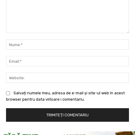
Comentariu:
Nu
Ema
Web
Salvați numele meu, adresa de e-mail și site-ul web în acest
browser pentru data viitoare i comentariu.