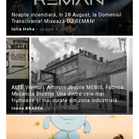
Noapte incendiară, în 28 August, la Domeniul
Transilvania! Mixează DJ REMAN!
Iulia Hoha
-
august 8, 2026
ALTE Vremuri. Amintiri despre MEBIS, Fabrica
Mecanica Bistrița: Una dintre cele mai
frumoase și mai curate din zona industrială:...
Ioana BRADEA
-
august 8, 2026