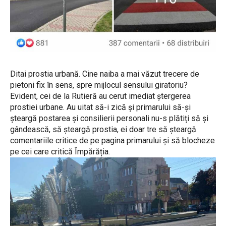
Ditai prostia urbană. Cine naiba a mai văzut trecere de
pietoni fix în sens, spre mijlocul sensului giratoriu?
Evident, cei de la Rutieră au cerut imediat ștergerea
prostiei urbane. Au uitat să-i zică și primarului să-și
șteargă postarea și consilierii personali nu-s plătiți să și
gândească, să șteargă prostia, ei doar tre să șteargă
comentariile critice de pe pagina primarului și să blocheze
pe cei care critică Împărăția.