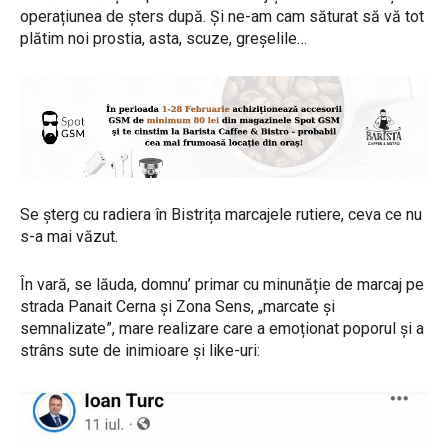
operațiunea de șters după. Și ne-am cam săturat să vă tot
plătim noi prostia, asta, scuze, greșelile…
Se șterg cu radiera în Bistrița marcajele rutiere, ceva ce nu
s-a mai văzut.
În vară, se lăuda, domnu’ primar cu minunăție de marcaj pe
strada Panait Cerna și Zona Sens, „marcate și
semnalizate”, mare realizare care a emoționat poporul și a
strâns sute de inimioare și like-uri: