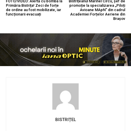
FOTO/VIDEO: Alertă cu bombă la
Bistrițeanul Marinel Cîrcu, șef de
Primăria Bistrița! Zeci de forțe
promoție la specializarea „Piloți
de ordine au fost mobilizate, iar
Avioane MApN” din cadrul
funcționarii evacuați
Academiei Forțelor Aeriene din
Brașov
BISTRIȚEL