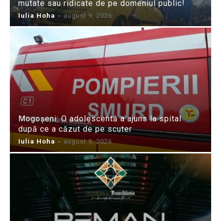
mutate sau ridicate de pe domeniul public!
Iulia Hoha
-
august 9, 2026
Mogoșeni: O adolescentă a ajuns la spital
după ce a căzut de pe scuter
Iulia Hoha
-
august 9, 2026