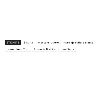
ETICHETE
Bistrita
marcaje rutiere
marcaje rutiere sterse
primar Ioan Turc
Primaria Bistrita
zona Sens