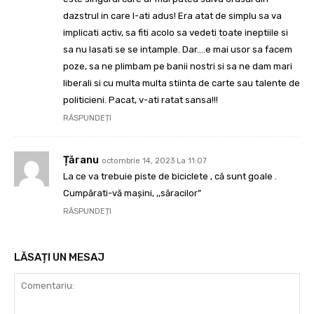
dazstrul in care l-ati adus! Era atat de simplu sa va
implicati activ, sa fiti acolo sa vedeti toate ineptiile si
sa nu lasati se se intample. Dar….e mai usor sa facem
poze, sa ne plimbam pe banii nostri si sa ne dam mari
liberali si cu multa multa stiinta de carte sau talente de
politicieni. Pacat, v-ati ratat sansa!!!
RĂSPUNDEȚI
Țăranu
octombrie 14, 2023 La 11:07
La ce va trebuie piste de biciclete , că sunt goale .
Cumpărati-vă mașini, ,,săracilor”
RĂSPUNDEȚI
LĂSAȚI UN MESAJ