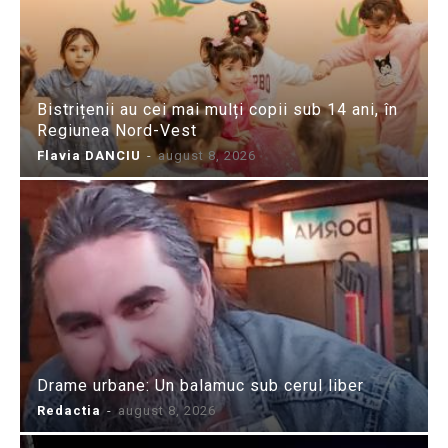
Bistrițenii au cei mai mulți copii sub 14 ani, în
Regiunea Nord-Vest
Flavia DANCIU
-
august 8, 2026
Drame urbane: Un balamuc sub cerul liber
Redactia
-
august 8, 2026