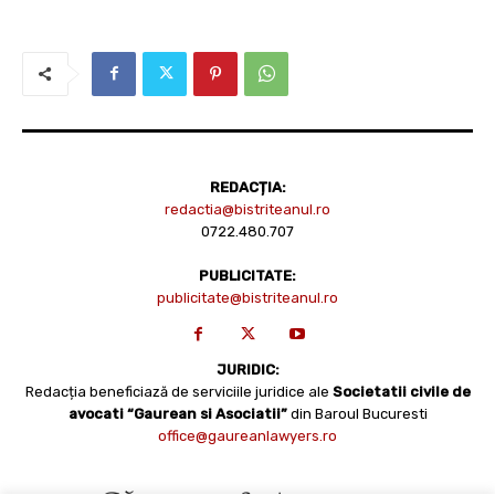
REDACȚIA:
redactia@bistriteanul.ro
0722.480.707
PUBLICITATE:
publicitate@bistriteanul.ro
JURIDIC:
Redacția beneficiază de serviciile juridice ale
Societatii civile de
avocati “Gaurean si Asociatii”
din Baroul Bucuresti
office@gaureanlawyers.ro