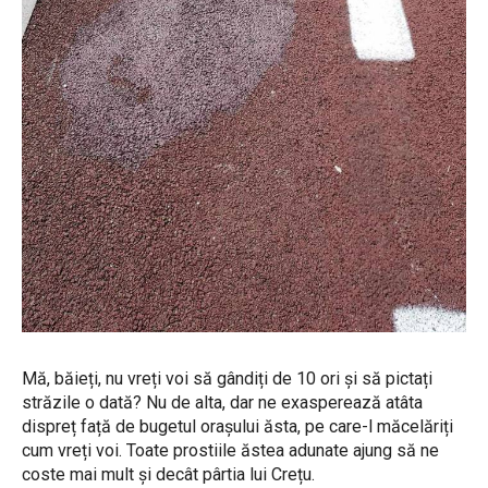
Mă, băieți, nu vreți voi să gândiți de 10 ori și să pictați
străzile o dată? Nu de alta, dar ne exasperează atâta
dispreț față de bugetul orașului ăsta, pe care-l măcelăriți
cum vreți voi. Toate prostiile ăstea adunate ajung să ne
coste mai mult și decât pârtia lui Crețu.