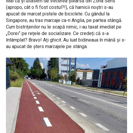
Mai că și uitasem de trecerea ștearsă din Zona Sens
(apropo, cât o fi fost costul?!), că harnicii noștri s-au
apucat de marcat pistele de biciclete. Cu gândul la
Singapore, au tras marcaje ca-n Anglia, pe partea stângă.
Cum bistrițenilor nu le scapă nimic, i-au taxat imediat pe
„Dorei” pe rețele de socializare. Ce credeți că s-a
întâmplat? Bravo! Ați ghicit. Au luat bidineaua în mână și s-
au apucat de șters marcajele pe stânga.