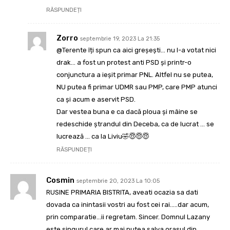
RĂSPUNDEȚI
Zorro
septembrie 19, 2023 La 21:35
@Terente îți spun ca aici greșești… nu l-a votat nici
drak… a fost un protest anti PSD și printr-o
conjunctura a ieșit primar PNL. Altfel nu se putea,
NU putea fi primar UDMR sau PMP, care PMP atunci
ca și acum e aservit PSD.
Dar vestea buna e ca dacă ploua și mâine se
redeschide ștrandul din Deceba, ca de lucrat … se
lucrează … ca la Liviu🤣😇😇😇
RĂSPUNDEȚI
Cosmin
septembrie 20, 2023 La 10:05
RUSINE PRIMARIA BISTRITA, aveati ocazia sa dati
dovada ca inintasii vostri au fost cei rai…..dar acum,
prin comparatie…ii regretam. Sincer. Domnul Lazany
este singurul care ar mai putea salva orasul din