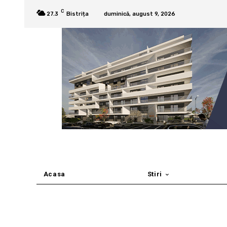
C
27.3
Bistrița
duminică, august 9, 2026
Acasa
Stiri