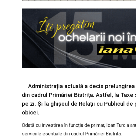
Administrația actuală a decis prelungirea 
din cadrul Primăriei Bistrița. Astfel, la Tax
pe zi. Și la ghișeul de Relații cu Publicul d
obicei.
Odată cu investirea în funcția de primar, Ioan Turc a an
serviciile esențiale din cadrul Primăriei Bistrița.