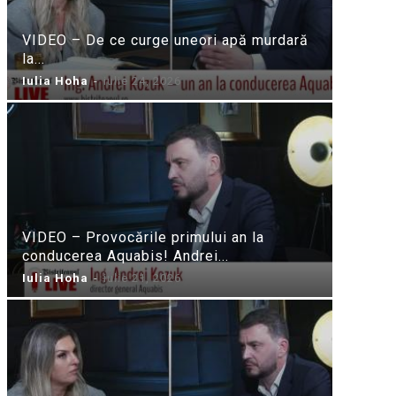
VIDEO – De ce curge uneori apă murdară
la...
Iulia Hoha
-
iulie 24, 2026
VIDEO – Provocările primului an la
conducerea Aquabis! Andrei...
Iulia Hoha
-
iulie 21, 2026