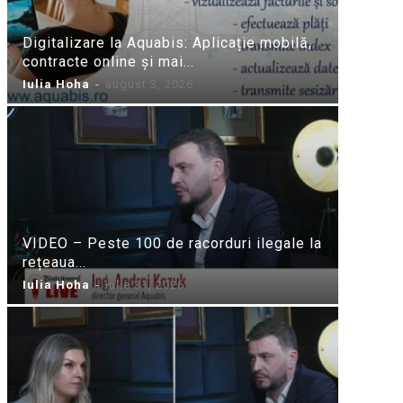
Digitalizare la Aquabis: Aplicație mobilă,
contracte online și mai...
Iulia Hoha
-
august 3, 2026
VIDEO – Peste 100 de racorduri ilegale la
rețeaua...
Iulia Hoha
-
iulie 31, 2026