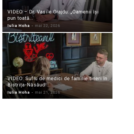
VIDEO – Dr. Vasile Grajdu: „Oamenii își
pun toată...
Iulia Hoha
-
mai 22, 2026
VIDEO: Suflu de medici de familie tineri în
Bistrița-Năsăud!...
Iulia Hoha
-
mai 21, 2026