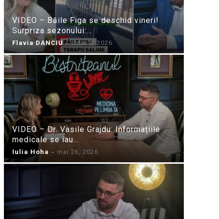
VIDEO – Băile Figa se deschid vineri!
Surpriza sezonului:...
Flavia DANCIU
-
iunie 9, 2026
VIDEO – Dr. Vasile Grajdu: Informațiile
medicale se iau...
Iulia Hoha
-
mai 26, 2026