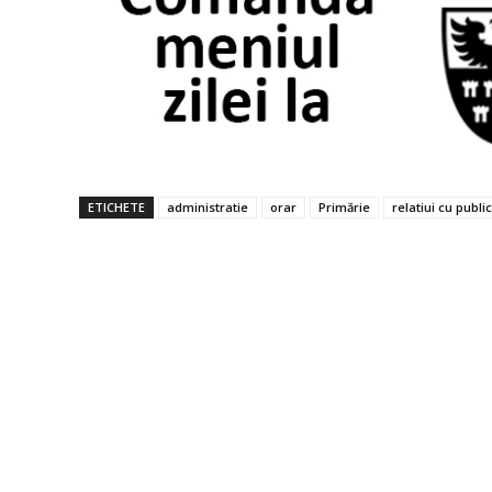
ETICHETE
administratie
orar
Primărie
relatiui cu public