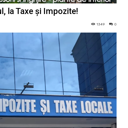
, la Taxe și Impozite!
1349
0