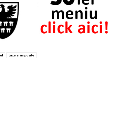
ul
taxe si impozite