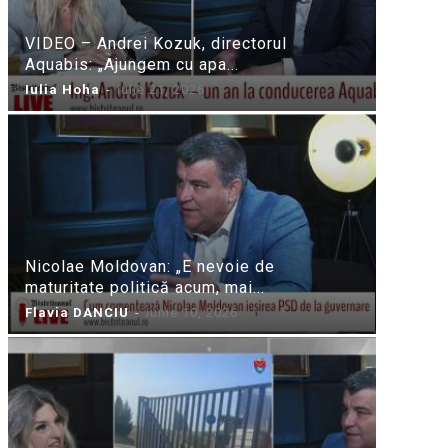
VIDEO – Andrei Kozuk, directorul
Aquabis: „Ajungem cu apa...
Iulia Hoha
-
iulie 21, 2026
Nicolae Moldovan: „E nevoie de
maturitate politică acum, mai...
Flavia DANCIU
-
iunie 10, 2026