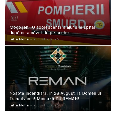
Mogoșeni: O adolescentă a ajuns la spital
după ce a căzut de pe scuter
Iulia Hoha
-
august 9, 2026
Noapte incendiară, în 28 August, la Domeniul
Transilvania! Mixează DJ REMAN!
Iulia Hoha
-
august 8, 2026