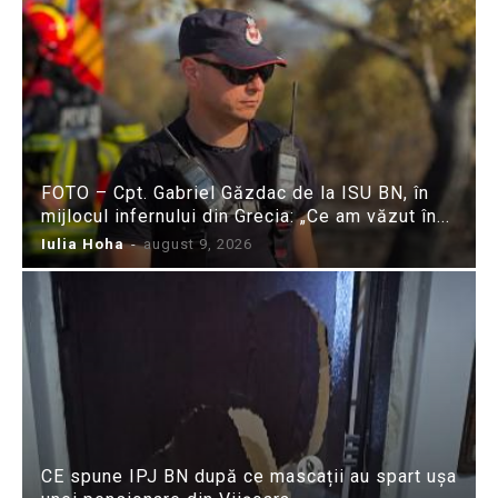
FOTO – Cpt. Gabriel Găzdac de la ISU BN, în
mijlocul infernului din Grecia: „Ce am văzut în...
Iulia Hoha
-
august 9, 2026
CE spune IPJ BN după ce mascații au spart ușa