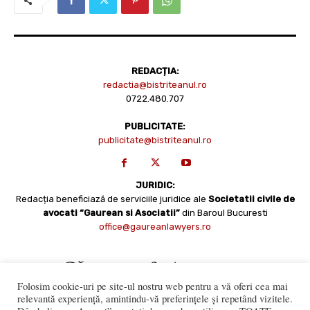
REDACȚIA:
redactia@bistriteanul.ro
0722.480.707
PUBLICITATE:
publicitate@bistriteanul.ro
JURIDIC:
Redacția beneficiază de serviciile juridice ale
Societatii civile de
avocati “Gaurean si Asociatii”
din Baroul Bucuresti
office@gaureanlawyers.ro
Folosim cookie-uri pe site-ul nostru web pentru a vă oferi cea mai
relevantă experiență, amintindu-vă preferințele și repetând vizitele.