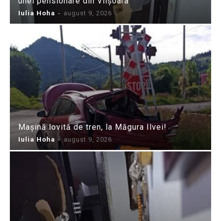
unei pensionare din Viișoara
Iulia Hoha
-
august 9, 2026
Mașină lovită de tren, la Măgura Ilvei!
Iulia Hoha
-
august 9, 2026