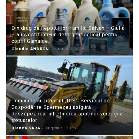
Din drag de nepotul lor, familia Salvan – Giulia
– a investit într-un detergent delicat pentru
copii! Gama de...
Claudia ANDRON
-
august 9, 2026
Comunele au propriul „DIS”: Serviciul de
Gospodărire Spermezeu asigură
deszăpezirea, întreținerea spațiilor verzi și a
trotuarelor
Bianca SARA
-
august 9, 2026