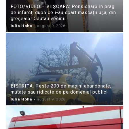
FOTO/VIDEO – VIIȘOARA: Pensionară în prag
de infarct, după ce i-au spart mascații ușa, din
greșeală! Căutau vecinii…
Iulia Hoha
-
august 9, 2026
BISTRIȚA: Peste 200 de mașini abandonate,
mutate sau ridicate de pe domeniul public!
Iulia Hoha
-
august 9, 2026