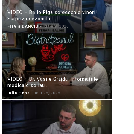
VIDEO – Băile Figa se deschid vineri!
Surpriza sezonului:...
Flavia DANCIU
-
iunie 9, 2026
VIDEO – Dr. Vasile Grajdu: Informațiile
medicale se iau...
Iulia Hoha
-
mai 26, 2026