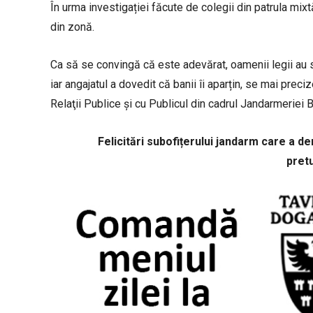
În urma investigației făcute de colegii din patrula mixtă,
din zonă.
Ca să se convingă că este adevărat, oamenii legii au s
iar angajatul a dovedit că banii îi aparțin, se mai pre
Relaţii Publice şi cu Publicul din cadrul Jandarmeriei Bi
Felicitări subofițerului jandarm care a d
pret