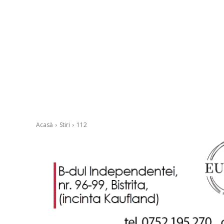
Acasă
Stiri
112