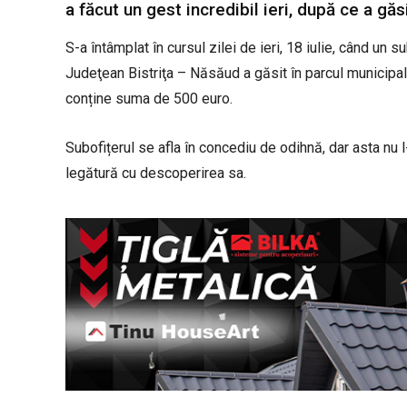
a făcut un gest incredibil ieri, după ce a gă
S-a întâmplat în cursul zilei de ieri, 18 iulie, când un
Judeţean Bistriţa – Năsăud a găsit în parcul municipal d
conține suma de 500 euro.
Subofițerul se afla în concediu de odihnă, dar asta nu l
legătură cu descoperirea sa.