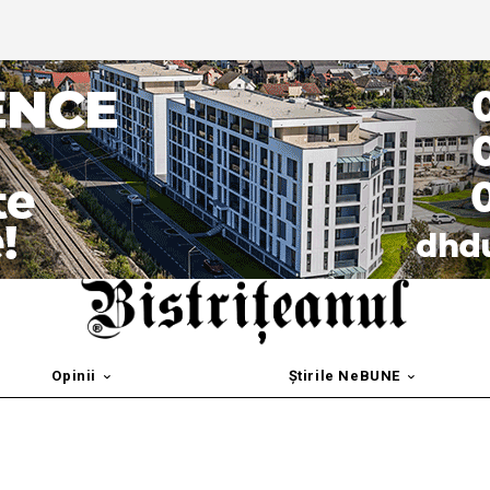
Opinii
Știrile NeBUNE