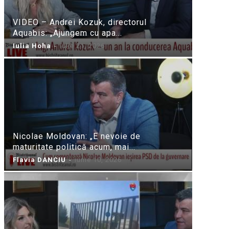
VIDEO – Andrei Kozuk, directorul
Aquabis: „Ajungem cu apa...
Iulia Hoha
-
iulie 21, 2026
Nicolae Moldovan: „E nevoie de
maturitate politică acum, mai...
Flavia DANCIU
-
iunie 10, 2026