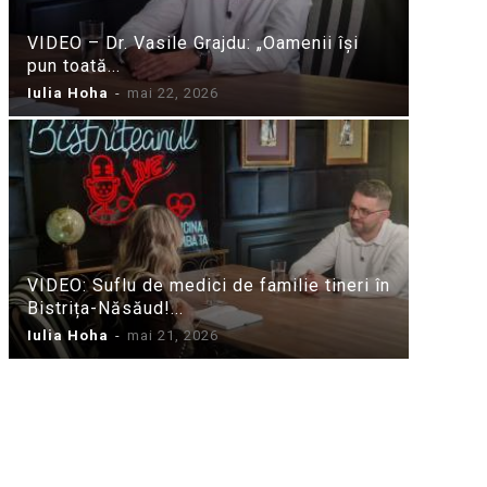
VIDEO – Dr. Vasile Grajdu: „Oamenii își
pun toată...
Iulia Hoha
-
mai 22, 2026
VIDEO: Suflu de medici de familie tineri în
Bistrița-Năsăud!...
Iulia Hoha
-
mai 21, 2026