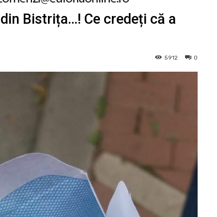
din Bistrița…! Ce credeți că a
5912
0