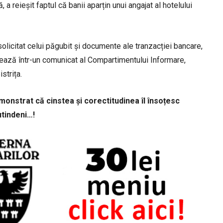
 a reieșit faptul că banii aparțin unui angajat al hotelului
olicitat celui păgubit și documente ale tranzacției bancare,
cizează într-un comunicat al Compartimentului Informare,
strița.
emonstrat că cinstea și corectitudinea îl însoțesc
utindeni…!