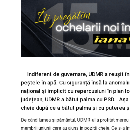
Indiferent de guvernare, UDMR a reușit î
peștele în apă. Cu siguranță însă la anomalii
național și implicit cu repercusiuni în plan 
județean, UDMR a bătut palma cu PSD… Așa s
cheie după ce a bătut palma și cu puterea și
De când lumea și pământul, UDMR-ul a profitat mereu ș
membrii uniunii care au ajuns în poziții cheie. Ce s-a î