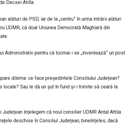
de Decsei Atilla.
n alături de PSD, iar de la „centru” în urma intrării alături
entru UDMR, că doar Uniunea Democrată Maghiară din
ate.
lui Administrativ pentru că tocmai i se „inventează” un post
 apare dilema: ce face președintele Consiliului Județean?
locale? Sau le dă un șut în fund și-i trimite să ceară la
lui Județean înțelegem că noul consilier UDMR Antal Attila
u brațele deschise în Consiliul Județean, bineînțeles, dacă