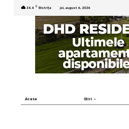
C
34.4
Bistrița
joi, august 6, 2026
Acasa
Stiri