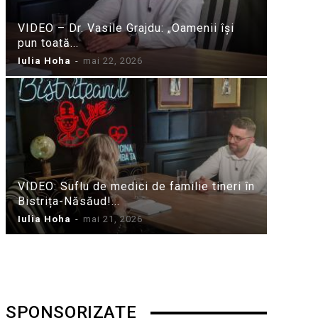
VIDEO – Dr. Vasile Grajdu: „Oamenii își
pun toată...
Iulia Hoha
-
mai 22, 2026
VIDEO: Suflu de medici de familie tineri în
Bistrița-Năsăud!...
Iulia Hoha
-
mai 21, 2026
SPONSORIZATE