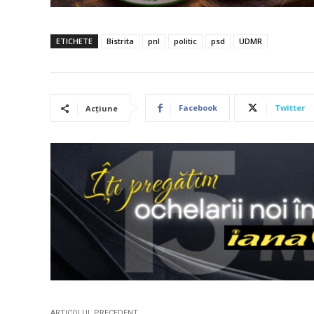
ETICHETE
Bistrita
pnl
politic
psd
UDMR
Facebook
Twitter
Acțiune
ARTICOLUL PRECEDENT