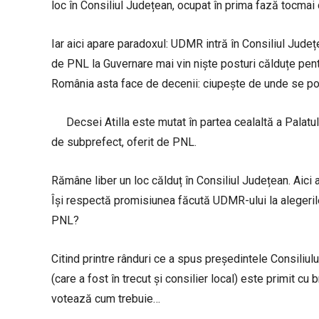
loc în Consiliul Județean, ocupat în prima fază tocmai 
Iar aici apare paradoxul: UDMR intră în Consiliul Județea
de PNL la Guvernare mai vin niște posturi călduțe p
România asta face de decenii: ciupește de unde se po
Decsei Atilla este mutat în partea cealaltă a Palatu
de subprefect, oferit de PNL.
Rămâne liber un loc călduț în Consiliul Județean. Aici
Își respectă promisiunea făcută UDMR-ului la alegerile 
PNL?
Citind printre rânduri ce a spus președintele Consiliu
(care a fost în trecut și consilier local) este primit c
votează cum trebuie…