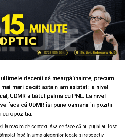
n ultimele decenii să meargă înainte, precum
 mai mari decât asta n-am asistat: la nivel
local, UDMR a bătut palma cu PNL. La nivel
e face că UDMR își pune oamenii în poziții
 cu opoziția.
i la maxim de context. Așa se face că nu puțini au fost
ntâmplat însă în urma alegerilor locale și respectiv