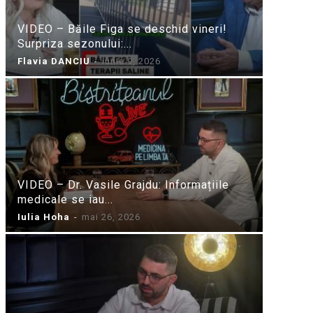
VIDEO – Băile Figa se deschid vineri!
Surpriza sezonului:...
Flavia DANCIU
-
iunie 9, 2026
VIDEO – Dr. Vasile Grajdu: Informațiile
medicale se iau...
Iulia Hoha
-
mai 26, 2026