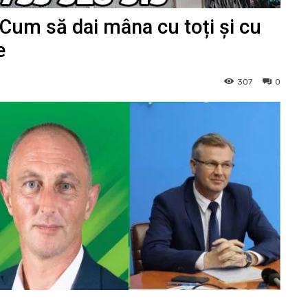
um să dai mâna cu toți și cu
e
307
0