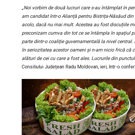
„Noi vorbim de două lucruri care s-au întâmplat în per
am candidat într-o Alianță pentru Bistrița-Năsăud din
acolo, dacă nu mai mult. Acestea au fost discuțiile 
preconizam cumva din tot ce se întâmpla în spațiul p
parte dintr-o coaliție guvernamentală la nivel central.
în seriozitatea acestor oameni și n-am nicio frică c
alături de cei cu care a fost ales. Lucrurile din punctu
Consiliului Județean Radu Moldovan, ieri, într-o confer