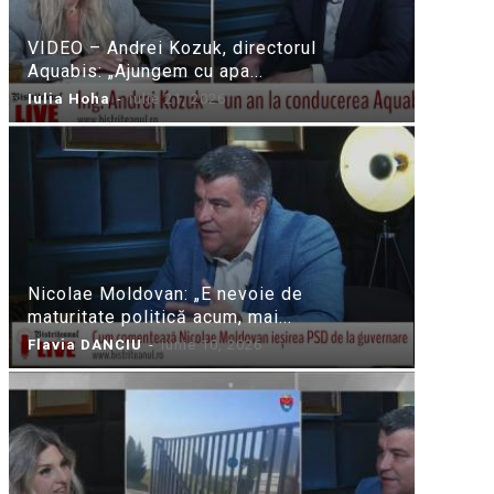
VIDEO – Andrei Kozuk, directorul
Aquabis: „Ajungem cu apa...
Iulia Hoha
-
iulie 21, 2026
Nicolae Moldovan: „E nevoie de
maturitate politică acum, mai...
Flavia DANCIU
-
iunie 10, 2026