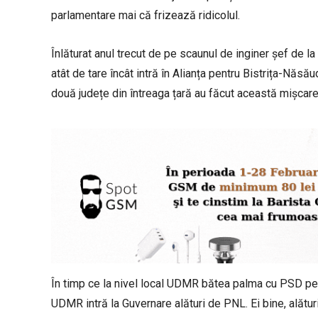
parlamentare mai că frizează ridicolul.
Înlăturat anul trecut de pe scaunul de inginer șef de
atât de tare încât intră în Alianța pentru Bistrița-Năsă
două județe din întreaga țară au făcut această mișcare
În timp ce la nivel local UDMR bătea palma cu PSD pentru
UDMR intră la Guvernare alături de PNL. Ei bine, alăt