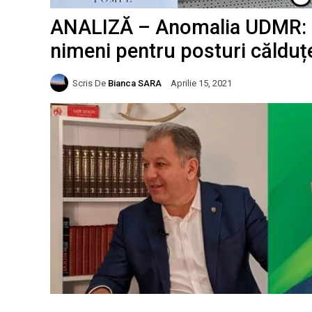
ANALIZĂ – Anomalia UDMR: C
nimeni pentru posturi călduț
Scris De
Bianca SARA
Aprilie 15, 2021