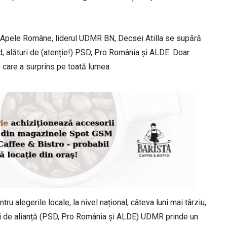
 la Apele Române, liderul UDMR BN, Decsei Atilla se supără
ud, alături de (atenție!) PSD, Pro România și ALDE. Doar
 care a surprins pe toată lumea.
 alegerile locale, la nivel național, câteva luni mai târziu,
uri de alianță (PSD, Pro România și ALDE) UDMR prinde un