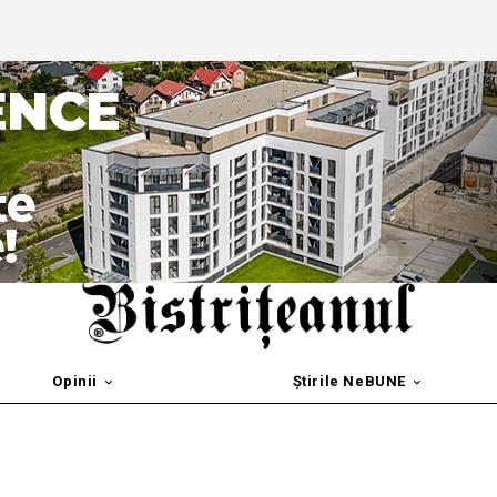
Opinii
Știrile NeBUNE