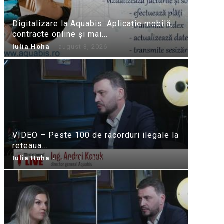
Digitalizare la Aquabis: Aplicație mobilă,
contracte online și mai...
Iulia Hoha
-
august 3, 2026
VIDEO – Peste 100 de racorduri ilegale la
rețeaua...
Iulia Hoha
-
iulie 31, 2026