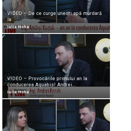
VIDEO – De ce curge uneori apă murdară
la...
Iulia Hoha
-
iulie 24, 2026
VIDEO – Provocările primului an la
conducerea Aquabis! Andrei...
Iulia Hoha
-
iulie 21, 2026