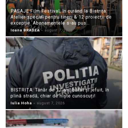
PASAJE Film Festival, în curând la Bistrița:
Atelier special pentru tineri & 12 proiecții de
excepție. Abonamentele s-au pus...
Ioana BRADEA
-
august 7, 2026
BISTRIȚA: Tânăr de 17 ani, bătut și jefuit, în
plină stradă, chiar de niște cunoscuți!
Iulia Hoha
-
august 7, 2026