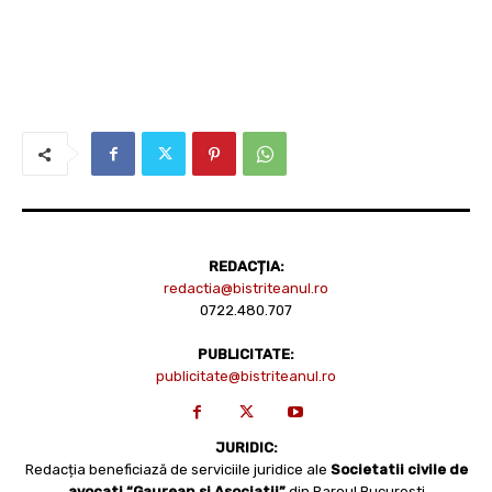
REDACȚIA:
redactia@bistriteanul.ro
0722.480.707
PUBLICITATE:
publicitate@bistriteanul.ro
JURIDIC:
Redacția beneficiază de serviciile juridice ale
Societatii civile de
avocati “Gaurean si Asociatii”
din Baroul Bucuresti