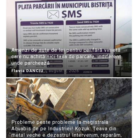
Amenzi de sute de lei pentru cei fără vinietă
care nu achită nici taxa de parcare, indiferent
unde parchează
Flavia DANCIU
-
august 7, 2026
Probleme peste probleme la magistrala
Aquabis de pe Industriei! Kozuk: Țeava din
metal veche e dezastru! Intervenim, reparăm,