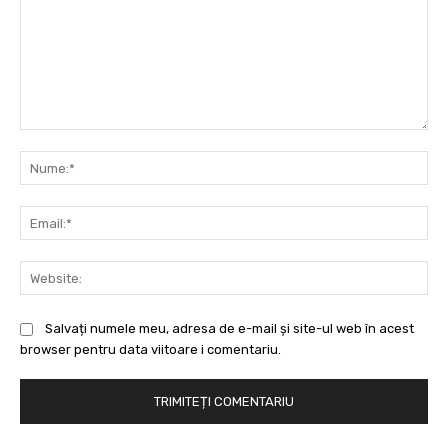
Comentariu:
Nu
Ema
Web
Salvați numele meu, adresa de e-mail și site-ul web în acest
browser pentru data viitoare i comentariu.