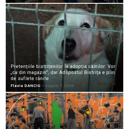
Pretențiile bistrițenilor la adopția câinilor: Vor
„ca din magazin”, dar Adăpostul Bistrița e plin
de suflete rănite
Flavia DANCIU
-
august 7, 2026