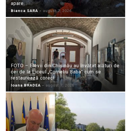
apare...
Bianca SARA
-
august 7, 2026
FOTO – Elevii din Chișinău au învățat alături de
cei de la Liceul „Corneliu Baba” cum se
restaurează corect...
Ioana BRADEA
-
august 7, 2026