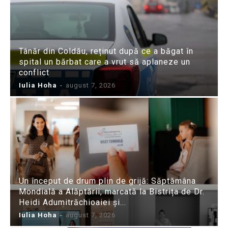
Tânăr din Coldău, reținut după ce a băgat în
spital un bărbat care a vrut să aplaneze un
conflict
Iulia Hoha
-
august 7, 2026
Un început de drum plin de grijă: Săptămâna
Mondială a Alăptării, marcată la Bistrița de Dr.
Heidi Adumitrăchioaiei și...
Iulia Hoha
-
august 7, 2026