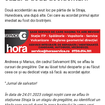
Două accidentări au avut loc pe pârtia de la Straja,
Hunedoara, una după alta. Cei care au acordat primul ajutor
imediat au fost doi bistrițeni.
Andreea și Marius, din cadrul Salvamont BN, se aflau la
cursuri de pregătire. Dar au lăsat totul deoparte și au făcut
ceea ce și-au dedicat viața să facă: au acordat ajutor.
”
Jurnal de salvator!
În data de 24.01.2023 colegii noștri care se aflau în
stațiunea Straja la un stagiu de pregătire, au identificat un
tânăr care acuză dureri în zona bazinului în urma unei