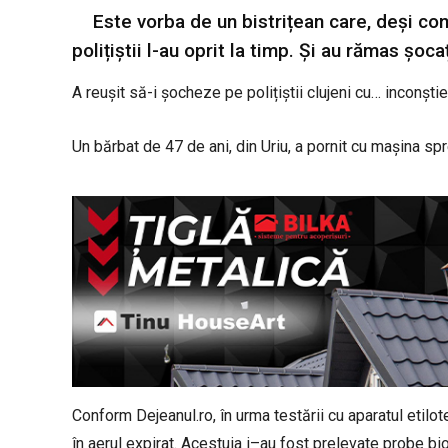
Este vorba de un bistrițean care, deși co
polițiștii l-au oprit la timp. Și au rămas șoca
A reușit să-i șocheze pe polițiștii clujeni cu… inconști
Un bărbat de 47 de ani, din Uriu, a pornit cu mașina spre
Conform Dejeanul.ro, în urma testării cu aparatul etilo
în aerul expirat. Acestuia i–au fost prelevate probe bi