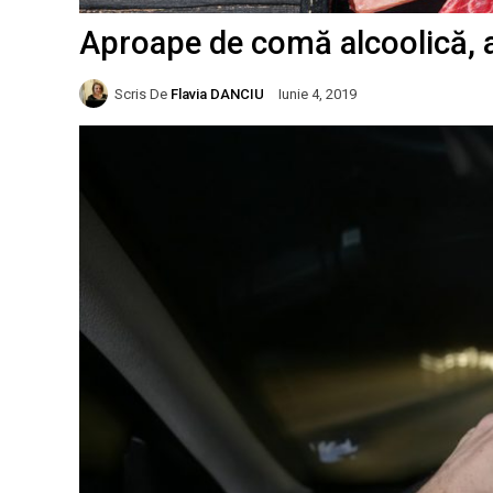
Aproape de comă alcoolică, a 
Scris De
Flavia DANCIU
Iunie 4, 2019