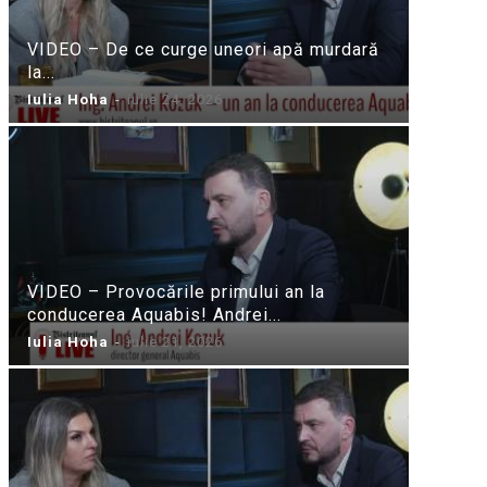
VIDEO – De ce curge uneori apă murdară
la...
Iulia Hoha
-
iulie 24, 2026
VIDEO – Provocările primului an la
conducerea Aquabis! Andrei...
Iulia Hoha
-
iulie 21, 2026