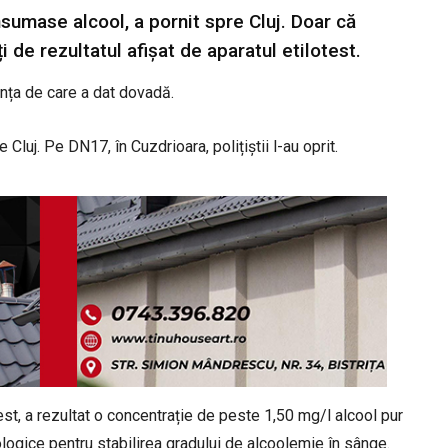
nsumase alcool, a pornit spre Cluj. Doar că
ți de rezultatul afișat de aparatul etilotest.
ența de care a dat dovadă.
 Cluj. Pe DN17, în Cuzdrioara, polițiștii l-au oprit.
test, a rezultat o concentrație de peste 1,50 mg/l alcool pur
ologice pentru stabilirea gradului de alcoolemie în sânge.