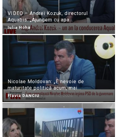
VIDEO – Andrei Kozuk, directorul
Aquabis: „Ajungem cu apa...
Iulia Hoha
-
iulie 21, 2026
Nicolae Moldovan: „E nevoie de
maturitate politică acum, mai...
Flavia DANCIU
-
iunie 10, 2026