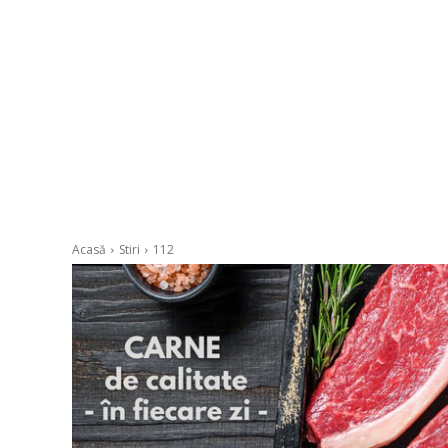
Acasă
Stiri
112