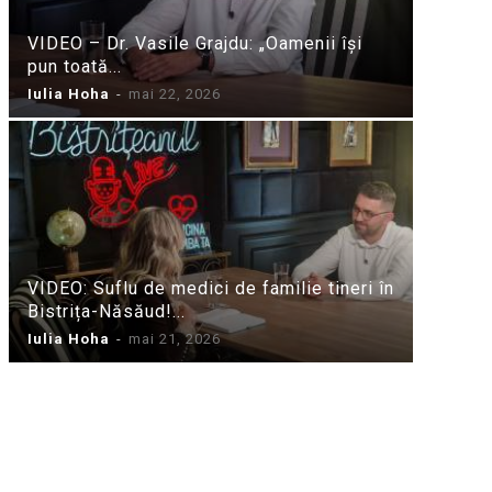
VIDEO – Dr. Vasile Grajdu: „Oamenii își
pun toată...
Iulia Hoha
-
mai 22, 2026
VIDEO: Suflu de medici de familie tineri în
Bistrița-Năsăud!...
Iulia Hoha
-
mai 21, 2026