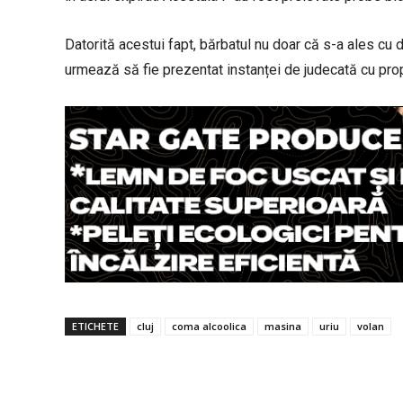
Datorită acestui fapt, bărbatul nu doar că s-a ales cu d
urmează să fie prezentat instanței de judecată cu pro
ETICHETE
cluj
coma alcoolica
masina
uriu
volan