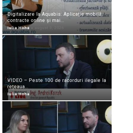
Digitalizare la Aquabis: Aplicație mobilă,
contracte online și mai...
Iulia Hoha
-
august 3, 2026
VIDEO – Peste 100 de racorduri ilegale la
rețeaua...
Iulia Hoha
-
iulie 31, 2026