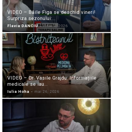
VIDEO – Băile Figa se deschid vineri!
Surpriza sezonului:...
Flavia DANCIU
-
iunie 9, 2026
VIDEO – Dr. Vasile Grajdu: Informațiile
medicale se iau...
Iulia Hoha
-
mai 26, 2026