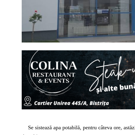
Se sistează apa potabilă, pentru câteva ore, astă