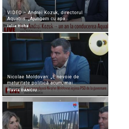
VIDEO – Andrei Kozuk, directorul
Aquabis: „Ajungem cu apa...
Iulia Hoha
-
iulie 21, 2026
Nicolae Moldovan: „E nevoie de
maturitate politică acum, mai...
Flavia DANCIU
-
iunie 10, 2026