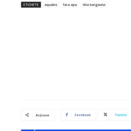
ETICHETE
aquabis
fara apa
tiha bargaului
Facebook
Twitter
Acțiune