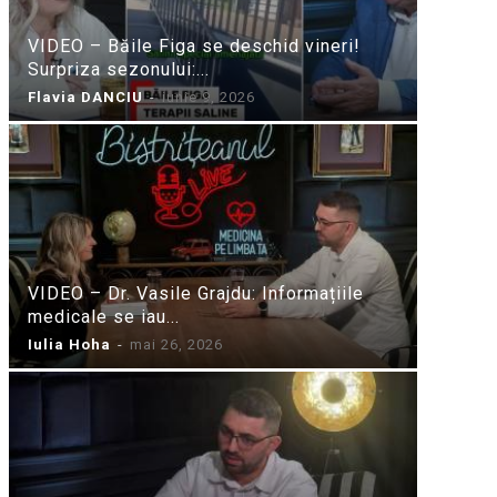
VIDEO – Băile Figa se deschid vineri!
Surpriza sezonului:...
Flavia DANCIU
-
iunie 9, 2026
VIDEO – Dr. Vasile Grajdu: Informațiile
medicale se iau...
Iulia Hoha
-
mai 26, 2026