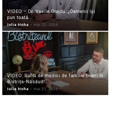
VIDEO – Dr. Vasile Grajdu: „Oamenii își
pun toată...
Iulia Hoha
-
mai 22, 2026
VIDEO: Suflu de medici de familie tineri în
Bistrița-Năsăud!...
Iulia Hoha
-
mai 21, 2026