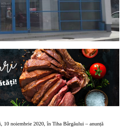
zi, 10 noiembrie 2020, în Tiha Bârgăului – anunță