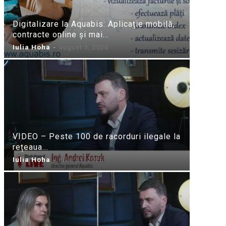
Digitalizare la Aquabis: Aplicație mobilă,
contracte online și mai...
Iulia Hoha
-
august 3, 2026
VIDEO – Peste 100 de racorduri ilegale la
rețeaua...
Iulia Hoha
-
iulie 31, 2026