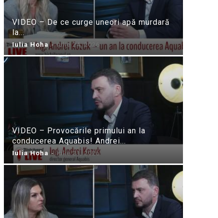
VIDEO – De ce curge uneori apă murdară
la...
Iulia Hoha
-
iulie 24, 2026
VIDEO – Provocările primului an la
conducerea Aquabis! Andrei...
Iulia Hoha
-
iulie 21, 2026