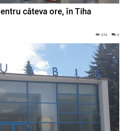
entru câteva ore, în Tiha
274
0