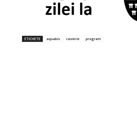
ETICHETE
aquabis
casierie
program