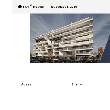
C
34.4
Bistrița
joi, august 6, 2026
Acasa
Stiri