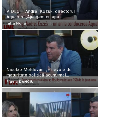
VIDEO – Andrei Kozuk, directorul
Aquabis: „Ajungem cu apa...
Iulia Hoha
-
iulie 21, 2026
Nicolae Moldovan: „E nevoie de
maturitate politică acum, mai...
Flavia DANCIU
-
iunie 10, 2026