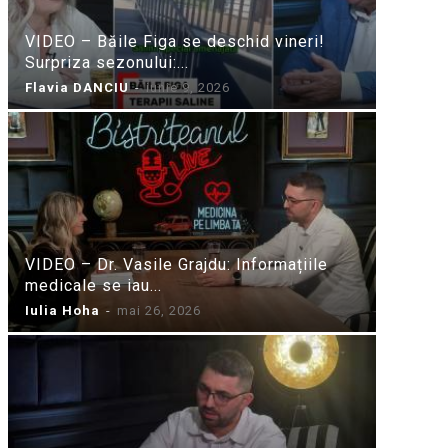
VIDEO – Băile Figa se deschid vineri!
Surpriza sezonului:...
Flavia DANCIU
-
iunie 9, 2026
VIDEO – Dr. Vasile Grajdu: Informațiile
medicale se iau...
Iulia Hoha
-
mai 26, 2026