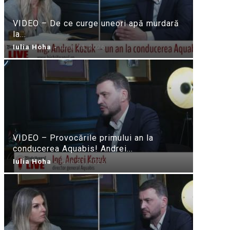
VIDEO – De ce curge uneori apă murdară
la...
Iulia Hoha
-
iulie 24, 2026
VIDEO – Provocările primului an la
conducerea Aquabis! Andrei...
Iulia Hoha
-
iulie 21, 2026