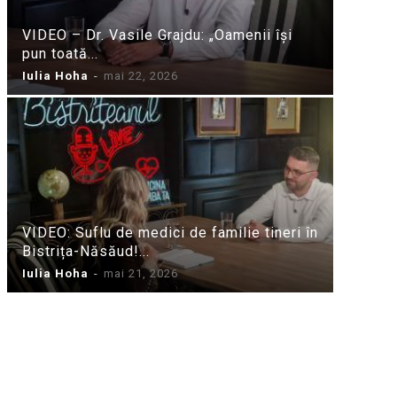
VIDEO – Dr. Vasile Grajdu: „Oamenii își
pun toată...
Iulia Hoha
-
mai 22, 2026
VIDEO: Suflu de medici de familie tineri în
Bistrița-Năsăud!...
Iulia Hoha
-
mai 21, 2026