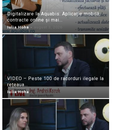
Digitalizare la Aquabis: Aplicație mobilă,
contracte online și mai...
Iulia Hoha
-
august 3, 2026
VIDEO – Peste 100 de racorduri ilegale la
rețeaua...
Iulia Hoha
-
iulie 31, 2026