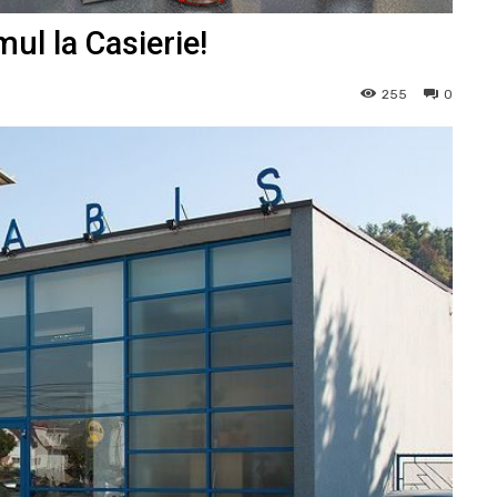
ul la Casierie!
255
0