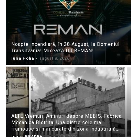
Noapte incendiară, în 28 August, la Domeniul
Transilvania! Mixează DJ REMAN!
Iulia Hoha
-
august 8, 2026
ALTE Vremuri. Amintiri despre MEBIS, Fabrica
Mecanica Bistrița: Una dintre cele mai
frumoase și mai curate din zona industrială:...
Ioana BRADEA
-
august 8, 2026