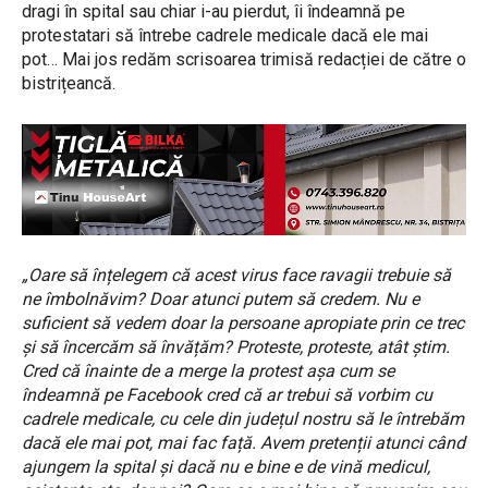
dragi în spital sau chiar i-au pierdut, îi îndeamnă pe
protestatari să întrebe cadrele medicale dacă ele mai
pot… Mai jos redăm scrisoarea trimisă redacției de către o
bistrițeancă.
„Oare să înțelegem că acest virus face ravagii trebuie să
ne îmbolnăvim? Doar atunci putem să credem. Nu e
suficient să vedem doar la persoane apropiate prin ce trec
și să încercăm să învățăm? Proteste, proteste, atât știm.
Cred că înainte de a merge la protest așa cum se
îndeamnă pe Facebook cred că ar trebui să vorbim cu
cadrele medicale, cu cele din județul nostru să le întrebăm
dacă ele mai pot, mai fac față. Avem pretenții atunci când
ajungem la spital și dacă nu e bine e de vină medicul,