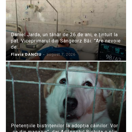
Daniel Jarda, un tânăr de 26 de ani, e țintuit la
pat. Viceprimarul din Sângeorz Băi: ”Are nevoie
de...
Flavia DANCIU
-
august 7, 2026
Pretențiile bistrițenilor la adopția câinilor: Vor
„ca din magazin”, dar Adăpostul Bistrița e plin