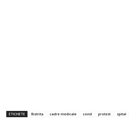
ETICHETE
Bistrita
cadre medicale
covid
protest
spital