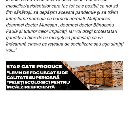
medicilor/asistentelor care fac tot ce e posibil ca noi să
fim sănătoși, să depășim această pandemie și să trăim
într-o lume normală cu oameni normali. Mulțumesc
doamnei doctor Mureșan , doamnei doctor Bândeanu
Paula și tuturor celor implicați, iar voi dragi protestatari
gândiți-va bine de ce mergeți să protestați că vă
îndeamnă cineva pe rețeaua de socializare sau așa simțiți
voi…”