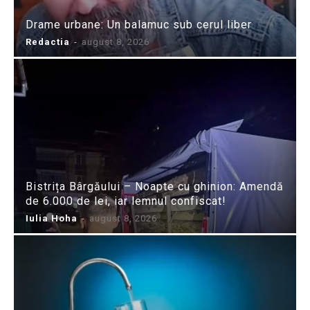
Drame urbane: Un balamuc sub cerul liber
Redactia
-
august 8, 2026
Bistrița Bârgăului – Noapte cu ghinion: Amendă
de 6.000 de lei, iar lemnul confiscat!
Iulia Hoha
-
august 8, 2026