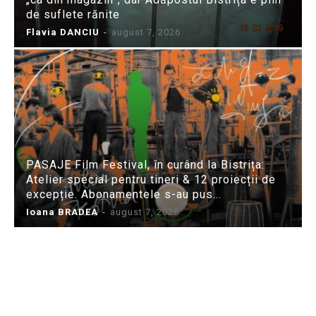
de suflete rănite
Flavia DANCIU
-
august 7, 2026
PASAJE Film Festival, în curând la Bistrița:
Atelier special pentru tineri & 12 proiecții de
excepție. Abonamentele s-au pus...
Ioana BRADEA
-
august 7, 2026