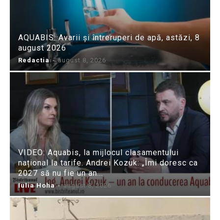
AQUABIS: Avarii și întreruperi de apă, astăzi, 8
august 2026
Redactia
-
august 8, 2026
VIDEO: Aquabis, la mijlocul clasamentului
național la tarife. Andrei Kozuk: „Îmi doresc ca
2027 să nu fie un an...
Iulia Hoha
-
august 8, 2026