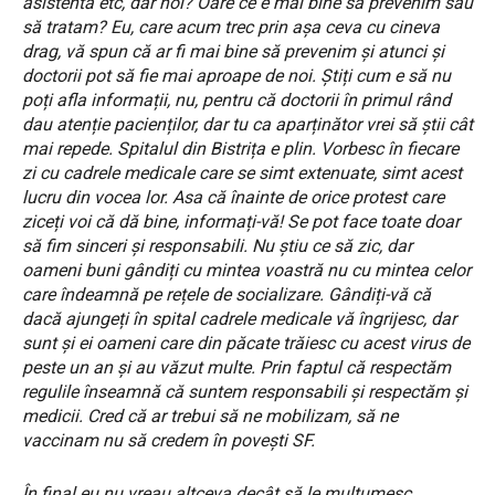
asistenta etc, dar noi? Oare ce e mai bine să prevenim sau
să tratam? Eu, care acum trec prin așa ceva cu cineva
drag, vă spun că ar fi mai bine să prevenim și atunci și
doctorii pot să fie mai aproape de noi. Știți cum e să nu
poți afla informații, nu, pentru că doctorii în primul rând
dau atenție pacienților, dar tu ca aparținător vrei să știi cât
mai repede. Spitalul din Bistrița e plin. Vorbesc în fiecare
zi cu cadrele medicale care se simt extenuate, simt acest
lucru din vocea lor. Asa că înainte de orice protest care
ziceți voi că dă bine, informați-vă! Se pot face toate doar
să fim sinceri și responsabili. Nu știu ce să zic, dar
oameni buni gândiți cu mintea voastră nu cu mintea celor
care îndeamnă pe rețele de socializare. Gândiți-vă că
dacă ajungeți în spital cadrele medicale vă îngrijesc, dar
sunt și ei oameni care din păcate trăiesc cu acest virus de
peste un an și au văzut multe. Prin faptul că respectăm
regulile înseamnă că suntem responsabili și respectăm și
medicii. Cred că ar trebui să ne mobilizam, să ne
vaccinam nu să credem în povești SF.
În final eu nu vreau altceva decât să le mulțumesc