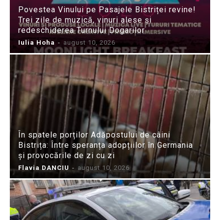
Povestea Vinului pe Pasajele Bistriței revine!
Trei zile de muzică, vinuri alese și
redeschiderea Turnului Dogarilor
Iulia Hoha
-
august 10, 2026
În spatele porților Adăpostului de câini
Bistrița: Între speranța adopțiilor în Germania
și provocările de zi cu zi
Flavia DANCIU
-
august 10, 2026