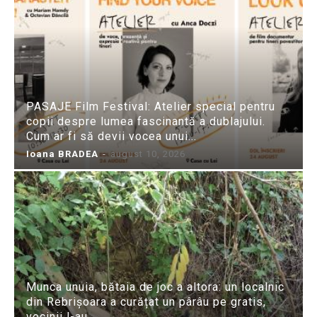
PASAJE Film Festival: Atelier special pentru
copii despre lumea fascinantă a dublajului.
Cum ar fi să devii vocea unui...
Ioana BRADEA
-
august 10, 2026
Munca unuia, bătaia de joc a altora: un localnic
din Rebrișoara a curățat un pârâu pe gratis,
vecinii l-au...