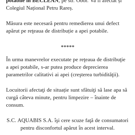
potabile în BECLEAN
, pe str. Obor. Va fi afectat și
Colegiul Național Petru Rareș.
Măsura este necesară pentru remedierea unui defect
apărut pe reţeaua de distribuție a apei potabile.
*****
În urma manevrelor executate pe reţeaua de distribuţie
a apei potabile, s-ar putea produce deprecierea
parametrilor calitativi ai apei (creşterea turbidităţii).
Locuitorii afectaţi de situație sunt sfătuiţi să lase apa să
curgă câteva minute, pentru limpezire – înainte de
consum.
S.C. AQUABIS S.A. îşi cere scuze faţă de consumatori
pentru disconfortul apărut în acest interval.