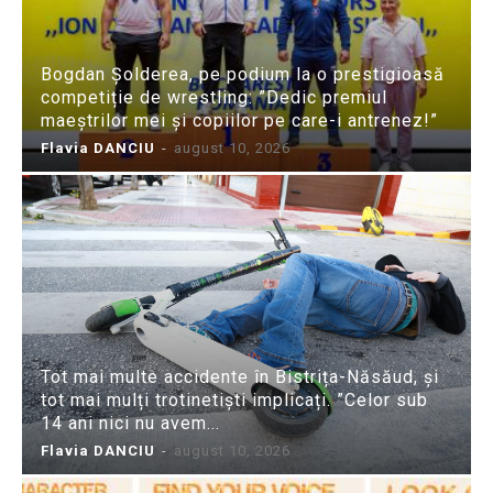
Bogdan Șolderea, pe podium la o prestigioasă
competiție de wrestling: ”Dedic premiul
maeștrilor mei și copiilor pe care-i antrenez!”
Flavia DANCIU
-
august 10, 2026
Tot mai multe accidente în Bistrița-Năsăud, și
tot mai mulți trotinetiști implicați. ”Celor sub
14 ani nici nu avem...
Flavia DANCIU
-
august 10, 2026