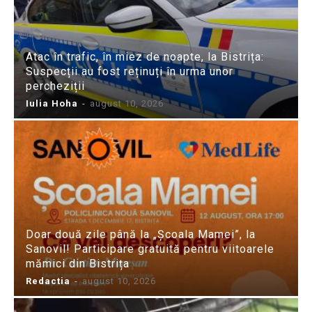
Atac în trafic, în miez de noapte, la Bistrița:
Suspecții au fost reținuți în urma unor
percheziții
Iulia Hoha
-
august 10, 2026
Doar două zile până la „Școala Mamei”, la
Sanovil! Participare gratuită pentru viitoarele
mămici din Bistrița
Redactia
-
august 10, 2026