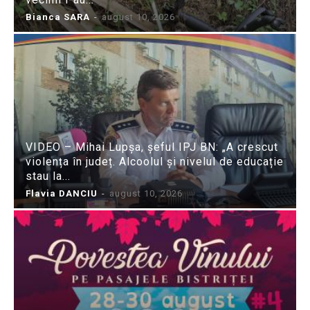
Bianca SARA
-
august 10, 2026
VIDEO – Mihai Lupșa, șeful IPJ BN: „A crescut
violența în județ. Alcoolul și nivelul de educație
stau la...
Flavia DANCIU
-
august 10, 2026