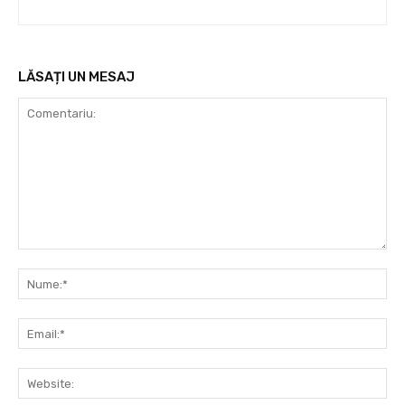
LĂSAȚI UN MESAJ
Comentariu:
Nu
Ema
Web