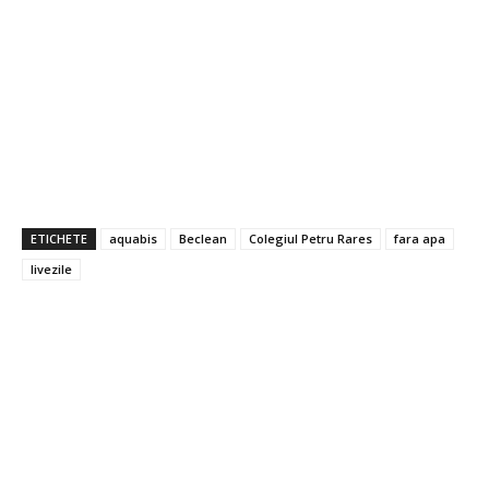
ETICHETE
aquabis
Beclean
Colegiul Petru Rares
fara apa
livezile