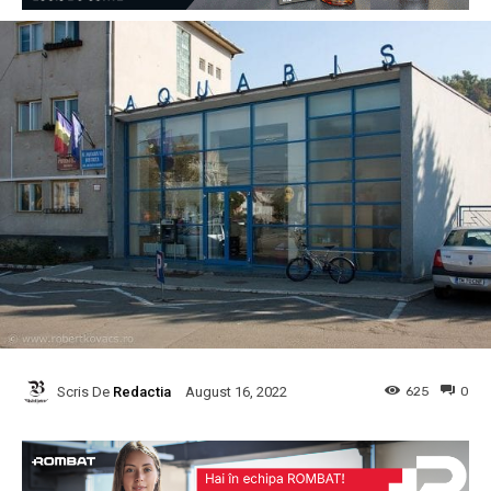
Scris De
Redactia
625
0
August 16, 2022