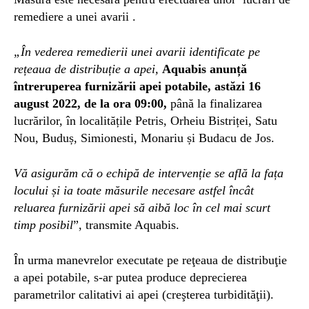
remediere a unei avarii .
„În vederea remedierii unei avarii identificate pe
rețeaua de distribuție a apei,
Aquabis
anunță
întreruperea furnizării apei potabile, astăzi 16
august 2022, de la ora 09:00,
până la finalizarea
lucrărilor, în localitățile Petris, Orheiu Bistri
ț
ei, Satu
Nou, Budu
ș
, Simionesti, Monariu
ș
i Budacu de Jos.
Vă asigurăm că o echipă de intervenție se află la fața
locului și ia toate măsurile necesare astfel încât
reluarea furnizării apei să aibă loc în cel mai scurt
timp posibil
”, transmite Aquabis.
În urma manevrelor executate pe reţeaua de distribuţie
a apei potabile, s-ar putea produce deprecierea
parametrilor calitativi ai apei (creşterea turbidităţii).