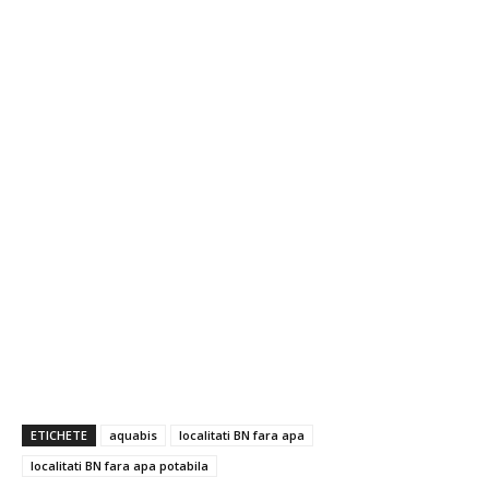
ETICHETE
aquabis
localitati BN fara apa
localitati BN fara apa potabila