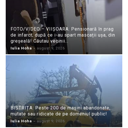
FOTO/VIDEO – VIIȘOARA: Pensionară în prag
de infarct, după ce i-au spart mascații ușa, din
greșeală! Căutau vecinii…
Iulia Hoha
-
august 9, 2026
BISTRIȚA: Peste 200 de mașini abandonate,
mutate sau ridicate de pe domeniul public!
Iulia Hoha
-
august 9, 2026