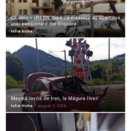
CE spune IPJ BN după ce mascații au spart ușa
unei pensionare din Viișoara
Iulia Hoha
-
august 9, 2026
Mașină lovită de tren, la Măgura Ilvei!
Iulia Hoha
-
august 9, 2026