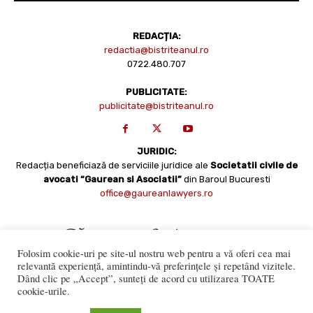
REDACȚIA:
redactia@bistriteanul.ro
0722.480.707
PUBLICITATE:
publicitate@bistriteanul.ro
JURIDIC:
Redacția beneficiază de serviciile juridice ale
Societatii civile de
avocati “Gaurean si Asociatii”
din Baroul Bucuresti
office@gaureanlawyers.ro
Folosim cookie-uri pe site-ul nostru web pentru a vă oferi cea mai
relevantă experiență, amintindu-vă preferințele și repetând vizitele.
Dând clic pe „Accept”, sunteți de acord cu utilizarea TOATE
cookie-urile.
Reproducerea totală sau parțială a materialelor este permisă