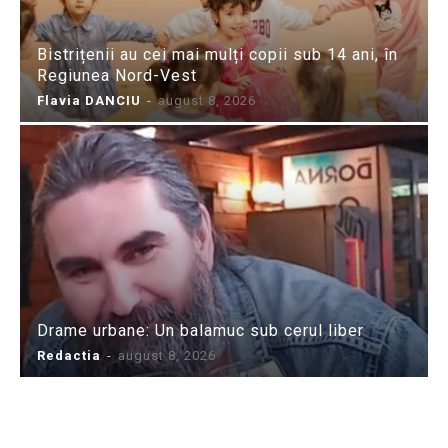
Bistrițenii au cei mai mulți copii sub 14 ani, în
Regiunea Nord-Vest
Flavia DANCIU
-
august 8, 2026
Drame urbane: Un balamuc sub cerul liber
Redactia
-
august 8, 2026