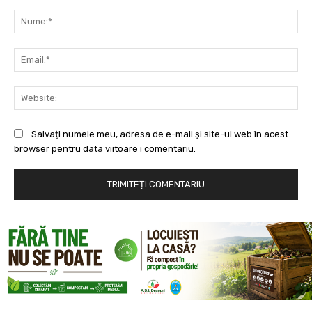
Comentariu:
Nu
Ema
Web
Salvați numele meu, adresa de e-mail și site-ul web în acest
browser pentru data viitoare i comentariu.