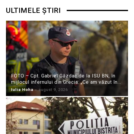
ULTIMELE ȘTIRI
FOTO – Cpt. Gabriel Găzdac de la ISU BN, în
mijlocul infernului din Grecia: „Ce am văzut în...
Iulia Hoha
-
august 9, 2026