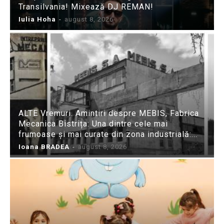
Transilvania! Mixează DJ REMAN!
Iulia Hoha
-
august 8, 2026
ALTE Vremuri. Amintiri despre MEBIS, Fabrica
Mecanica Bistrița: Una dintre cele mai
frumoase și mai curate din zona industrială:...
Ioana BRADEA
-
august 8, 2026