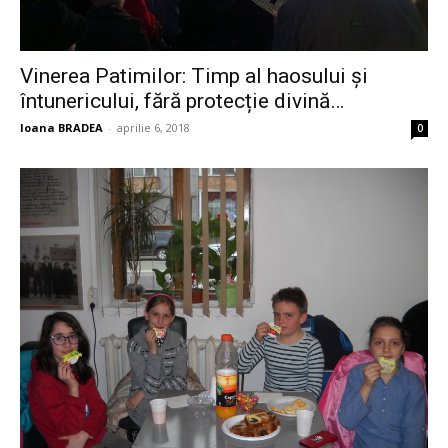
Vinerea Patimilor: Timp al haosului și
întunericului, fără protecție divină…
Ioana BRADEA
-
aprilie 6, 2018
0