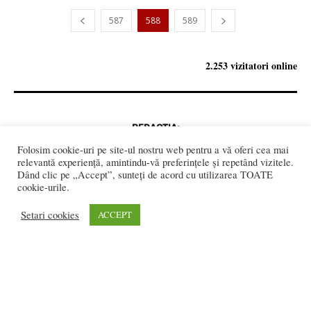
587
588
589
2.253 vizitatori online
REDACȚIA:
redactia@bistriteanul.ro
Folosim cookie-uri pe site-ul nostru web pentru a vă oferi cea mai
0722.480.707
relevantă experiență, amintindu-vă preferințele și repetând vizitele.
Dând clic pe „Accept”, sunteți de acord cu utilizarea TOATE
PUBLICITATE:
cookie-urile.
publicitate@bistriteanul.ro
Setari cookies
ACCEPT
JURIDIC:
Redacția beneficiază de serviciile juridice ale
Societatii civile de
avocati “Gaurean si Asociatii”
din Baroul Bucuresti
office@gaureanlawyers.ro