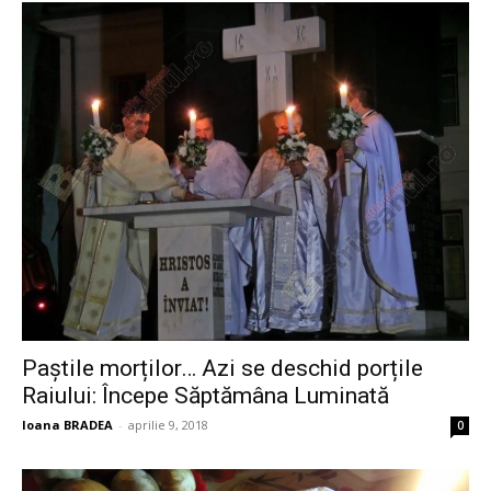
Paștile morților… Azi se deschid porțile
Raiului: Începe Săptămâna Luminată
Ioana BRADEA
-
aprilie 9, 2018
0