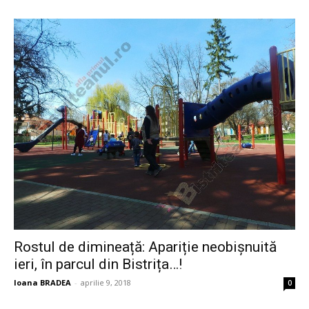
Rostul de dimineață: Apariție neobișnuită
ieri, în parcul din Bistrița…!
Ioana BRADEA
-
aprilie 9, 2018
0