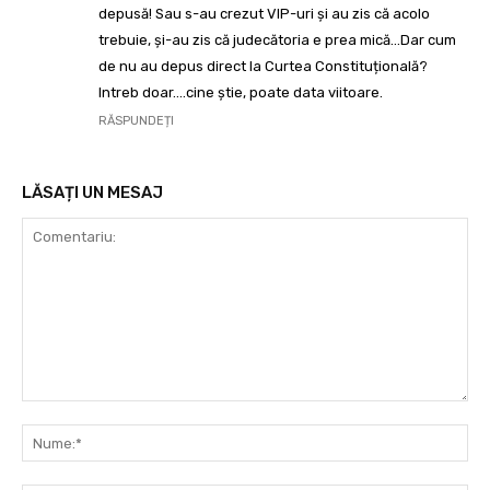
depusă! Sau s-au crezut VIP-uri și au zis că acolo
trebuie, și-au zis că judecătoria e prea mică…Dar cum
de nu au depus direct la Curtea Constituțională?
Intreb doar….cine știe, poate data viitoare.
RĂSPUNDEȚI
LĂSAȚI UN MESAJ
Comentariu:
Nu