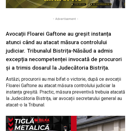
- Advertisement -
Avocații Floarei Gaftone au greșit instanța
atunci când au atacat măsura controlului
judiciar. Tribunalul Bistrița-Năsăud a admis
excepția necompetenței invocată de procurori
și a trimis dosarul la Judecătoria Bistrița.
Astăzi, procurorii au mai bifat o victorie, după ce avocații
Floarei Gaftone au atacat măsura controlului judiciar la
instanța greșită. Practic, măsura preventivă trebuia atacată
la Judecătoria Bistrița, iar avocații secretarului general au
atacat-o la Tribunal.