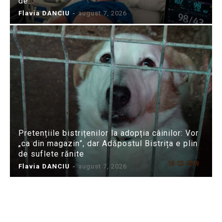
de...
Flavia DANCIU
-
august 7, 2026
Pretențiile bistrițenilor la adopția câinilor: Vor
„ca din magazin”, dar Adăpostul Bistrița e plin
de suflete rănite
Flavia DANCIU
-
august 7, 2026