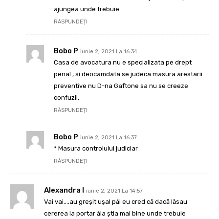
ajungea unde trebuie
RĂSPUNDEȚI
Bobo P
iunie 2, 2021 La 16:34
Casa de avocatura nu e specializata pe drept
penal , si deocamdata se judeca masura arestarii
preventive nu D-na Gaftone sa nu se creeze
confuzii.
RĂSPUNDEȚI
Bobo P
iunie 2, 2021 La 16:37
* Masura controlului judiciar
RĂSPUNDEȚI
Alexandra I
iunie 2, 2021 La 14:57
Vai vai….au greșit ușa! păi eu cred că dacă lăsau
cererea la portar ăla știa mai bine unde trebuie