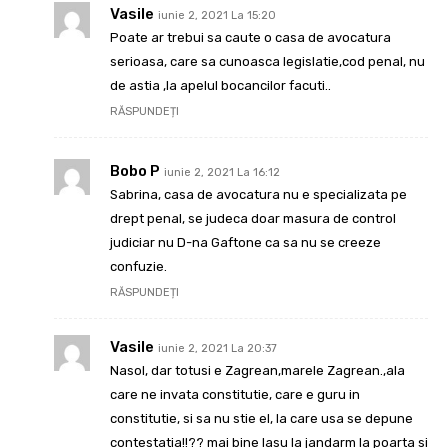
Vasile
iunie 2, 2021 La 15:20
Poate ar trebui sa caute o casa de avocatura
serioasa, care sa cunoasca legislatie,cod penal, nu
de astia ,la apelul bocancilor facuti..
RĂSPUNDEȚI
Bobo P
iunie 2, 2021 La 16:12
Sabrina, casa de avocatura nu e specializata pe
drept penal, se judeca doar masura de control
judiciar nu D-na Gaftone ca sa nu se creeze
confuzie.
RĂSPUNDEȚI
Vasile
iunie 2, 2021 La 20:37
Nasol, dar totusi e Zagrean,marele Zagrean.,ala
care ne invata constitutie, care e guru in
constitutie, si sa nu stie el, la care usa se depune
contestatia!!?? mai bine lasu la jandarm la poarta si