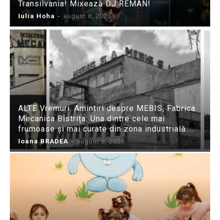
Transilvania! Mixează DJ REMAN!
Iulia Hoha
-
august 8, 2026
ALTE Vremuri. Amintiri despre MEBIS, Fabrica
Mecanica Bistrița: Una dintre cele mai
frumoase și mai curate din zona industrială:...
Ioana BRADEA
-
august 8, 2026