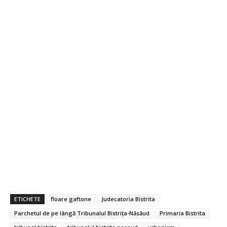
ETICHETE
floare gaftone
Judecatoria Bistrita
Parchetul de pe lângă Tribunalul Bistrița-Năsăud
Primaria Bistrita