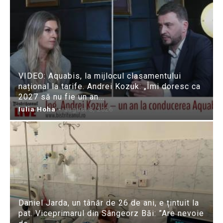
VIDEO: Aquabis, la mijlocul clasamentului
național la tarife. Andrei Kozuk: „Îmi doresc ca
2027 să nu fie un an...
Iulia Hoha
-
august 8, 2026
Daniel Jarda, un tânăr de 26 de ani, e țintuit la
pat. Viceprimarul din Sângeorz Băi: ”Are nevoie