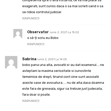
competenta spre o alta instanta, ce va mai place sa
exagerati, sunt curios daca o sa mai scrieti cand o sa
se ridice controlul judiciar.
RĂSPUNDEȚI
Observator
iunie 2, 2021 La 15:02
o să-ți scriu eu Bobo
RĂSPUNDEȚI
Sabrina
iunie 2, 2021 La 14:05
bobo pana una alta, avocatii si-au dat examenul…..ne
asteptam la maxima seriozitate si cunostinte
temeinice de drept, tinand cont cine sunt asociatii
aceste case de avocatura….. nu de alta.daca doamna
este fara de greseala, sigur ca trebuie just judecata,
fara doar si poate.
RĂSPUNDEȚI