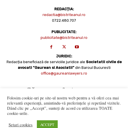
REDACȚIA:
redactia@bistriteanul.ro
0722.480.707
PUBLICITATE:
publicitate@bistriteanul.ro
JURIDIC:
Redacția beneficiază de serviciile juridice ale
Societatii civile de
avocati “Gaurean si Asociatii”
din Baroul Bucuresti
office@gaureanlawyers.ro
Folosim cookie-uri pe site-ul nostru web pentru a vă oferi cea mai
relevantă experiență, amintindu-vă preferințele și repetând vizitele.
Dând clic pe „Accept”, sunteți de acord cu utilizarea TOATE
cookie-urile.
Reproducerea totală sau parțială a materialelor este permisă
numai cu acordul expres al Bistriteanul.Ro. © Copyright 2008 -
Setari cookies
ACCEPT
2021 Bistrițeanul.ro