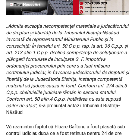
„Admite excepţia necompetenţei materiale a judecătorului
de drepturi şi libertăţi de la Tribunalul Bistriţa-Năsăud
invocată de reprezentantul Ministerului Public şi în
consecinţă: În temeiul art. 50 C.p.p. rap. la art. 36 C.p.p. şi
art. 213 alin.1 C.p.p. declină competenţa de soluţionare a
plângerii formulate de inculpata G. F. împotriva
ordonanţei procurorului prin care s-a luat măsura
controlului judiciar, în favoarea judecătorului de drepturi şi
libertăţi de la Judecătoria Bistriţa, instanţa competentă
material să judece cauza în fond. Conform art. 274 alin.3
C.p.p. cheltuielile judiciare rămân în sarcina statului.
Conform art. 50 alin.4 C.p.p. hotărârea nu este supusă
căilor de atac”,
s-a pronunțat astăzi Tribunalul Bistrița-
Năsăud.
Vă reamintim faptul că Floare Gaftone a fost plasată sub
control judiciar, după ce a fost reținută pentru 24 de ore.