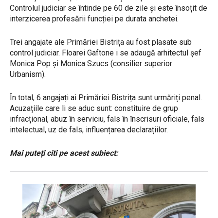
Controlul judiciar se întinde pe 60 de zile și este însoțit de
interzicerea profesării funcției pe durata anchetei.
Trei angajate ale Primăriei Bistrița au fost plasate sub
control judiciar. Floarei Gaftone i se adaugă arhitectul șef
Monica Pop și Monica Szucs (consilier superior
Urbanism).
În total, 6 angajați ai Primăriei Bistrița sunt urmăriți penal.
Acuzațiile care li se aduc sunt: constituire de grup
infracțional, abuz în serviciu, fals în înscrisuri oficiale, fals
intelectual, uz de fals, influențarea declarațiilor.
Mai puteți citi pe acest subiect: