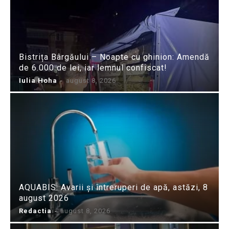
Bistrița Bârgăului – Noapte cu ghinion: Amendă
de 6.000 de lei, iar lemnul confiscat!
Iulia Hoha
-
august 8, 2026
AQUABIS: Avarii și întreruperi de apă, astăzi, 8
august 2026
Redactia
-
august 8, 2026