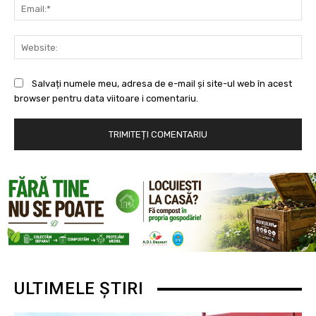
Ema
Web
Salvați numele meu, adresa de e-mail și site-ul web în acest
browser pentru data viitoare i comentariu.
ULTIMELE ȘTIRI