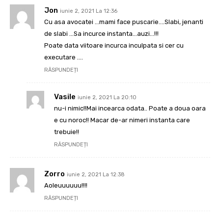
Jon
iunie 2, 2021 La 12:36
Cu asa avocatei …mami face puscarie….Slabi, jenanti
de slabi …Sa incurce instanta…auzi…!!!
Poate data viitoare incurca inculpata si cer cu
executare ….
RĂSPUNDEȚI
Vasile
iunie 2, 2021 La 20:10
nu-i nimic!!Mai incearca odata.. Poate a doua oara
e cu noroc!! Macar de-ar nimeri instanta care
trebuie!!
RĂSPUNDEȚI
Zorro
iunie 2, 2021 La 12:38
Aoleuuuuuu!!!!
RĂSPUNDEȚI