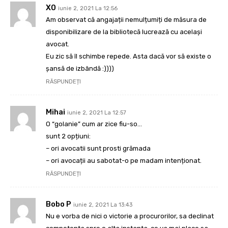
X0
iunie 2, 2021 La 12:56
Am observat că angajații nemulțumiți de măsura de
disponibilizare de la bibliotecă lucrează cu același
avocat.
Eu zic să îl schimbe repede. Asta dacă vor să existe o
șansă de izbândă :))))
RĂSPUNDEȚI
Mihai
iunie 2, 2021 La 12:57
O “golanie” cum ar zice fiu-so…
sunt 2 opțiuni:
– ori avocatii sunt prosti grămada
– ori avocații au sabotat-o pe madam intenționat.
RĂSPUNDEȚI
Bobo P
iunie 2, 2021 La 13:43
Nu e vorba de nici o victorie a procurorilor, sa declinat