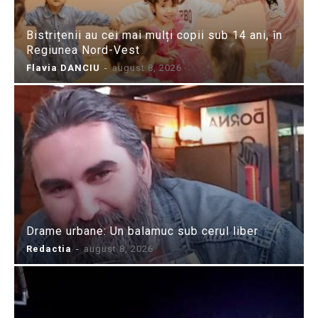
Bistrițenii au cei mai mulți copii sub 14 ani, în
Regiunea Nord-Vest
Flavia DANCIU
-
august 8, 2026
Drame urbane: Un balamuc sub cerul liber
Redactia
-
august 8, 2026