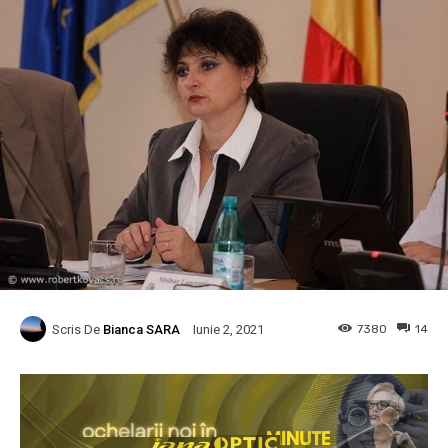
Scris De
Bianca SARA
7380
14
Iunie 2, 2021